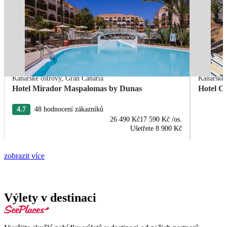
Kanárské ostrovy
,
Gran Canaria
Kanárské 
Hotel Mirador Maspalomas by Dunas
Hotel C
4.7
48 hodnocení zákazníků
26 490 Kč
17 590 Kč
/os.
Ušetřete
8 900 Kč
zobrazit více
Výlety v destinaci