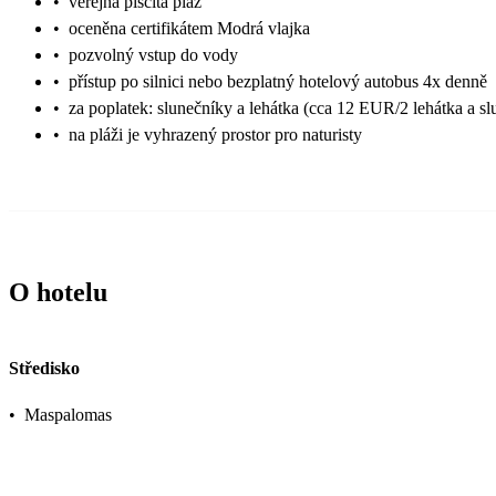
•
veřejná písčitá pláž
•
oceněna certifikátem Modrá vlajka
•
pozvolný vstup do vody
•
přístup po silnici nebo bezplatný hotelový autobus 4x denně
•
za poplatek: slunečníky a lehátka (cca 12 EUR/2 lehátka a sl
•
na pláži je vyhrazený prostor pro naturisty
O hotelu
Středisko
•
Maspalomas