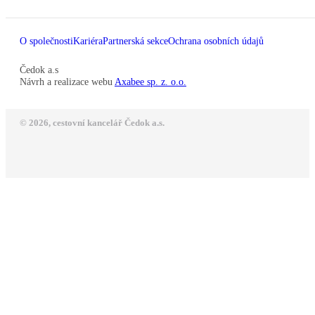
O společnosti
Kariéra
Partnerská sekce
Ochrana osobních údajů
Čedok a.s
Návrh a realizace webu
Axabee sp. z. o.o.
© 2026, cestovní kancelář Čedok a.s.