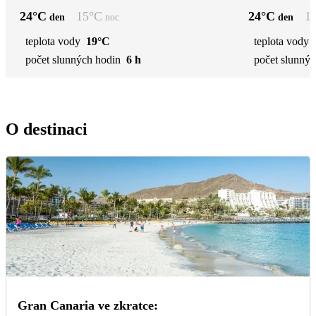
24
°C
15
°C
24
°C
1
den
noc
den
teplota vody
19°C
teplota vody
počet slunných hodin
6 h
počet slunnýc
O destinaci
Gran Canaria ve zkratce: