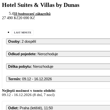
Hotel Suites & Villas by Dunas
5.4
33 hodnocení zákazníků
27 490 Kč
20 690 Kč
LAST MINUTE
Osoby
:
2 dospělí
Odkud pojedete
:
Nerozhoduje
Délka pobytu
:
Nerozhoduje
Termín
:
09.12 - 16.12.2026
Nejlepší možnost v tomto období:
09.12
-
16.12.2026
(8 dní, 7 nocí)
Odlet
:
Praha (letiště), 11:50