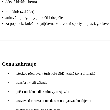
•
dětské hřiště a herna
•
miniklub (4-12 let)
•
animační programy pro děti i dospělé
•
za poplatek: kulečník, půjčovna kol, vodní sporty na pláži, golfové 
Cena zahrnuje
leteckou přepravu v turistické třídě včetně tax a příplatků
transfery v cíli zájezdů
počet noclehů - dle smlouvy o zájezdu
stravování v rozsahu uvedeném u ubytovacího objektu
služby česky mluvícího delegáta