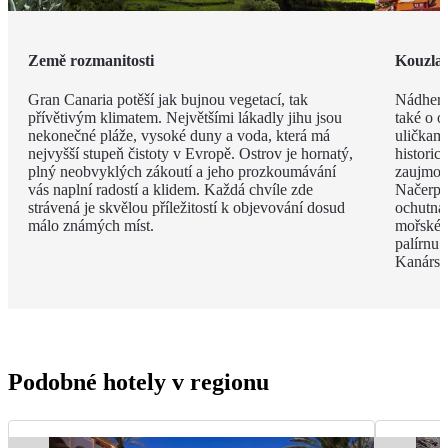
Země rozmanitosti
Kouzla 
Gran Canaria potěší jak bujnou vegetací, tak
Nádherný
přívětivým klimatem. Největšími lákadly jihu jsou
také o o
nekonečné pláže, vysoké duny a voda, která má
uličkami
nejvyšší stupeň čistoty v Evropě. Ostrov je hornatý,
historic
plný neobvyklých zákoutí a jeho prozkoumávání
zaujmou 
vás naplní radostí a klidem. Každá chvíle zde
Načerpá
strávená je skvělou příležitostí k objevování dosud
ochutnát
málo známých míst.
mořské p
palírnu
Kanársk
Podobné hotely v regionu