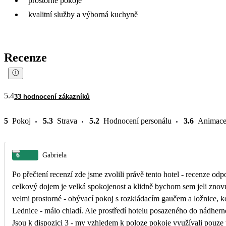
prostorné pokoje
kvalitní služby a výborná kuchyně
Recenze
5.4
33 hodnocení zákazníků
5
Pokoj
5.3
Strava
5.2
Hodnocení personálu
3.6
Animac
6
Gabriela
Po přečtení recenzí zde jsme zvolili právě tento hotel - recenze od
celkový dojem je velká spokojenost a klidně bychom sem jeli znovu.
velmi prostorné - obývací pokoj s rozkládacím gaučem a ložnice, k
Lednice - málo chladí. Ale prostředí hotelu posazeného do nádhern
Jsou k dispozici 3 - my vzhledem k poloze pokoje využívali pouze te