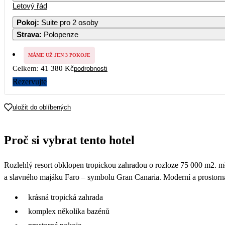
Letový řád
Pokoj
:
Suite pro 2 osoby
Strava
:
Polopenze
MÁME UŽ JEN 3 POKOJE
Celkem:
41 380 Kč
podrobnosti
Rezervujte
uložit do oblíbených
Proč si vybrat tento hotel
Rozlehlý resort obklopen tropickou zahradou o rozloze 75 000 m2. m²
a slavného majáku Faro – symbolu Gran Canaria. Moderní a prostorná 
krásná tropická zahrada
komplex několika bazénů