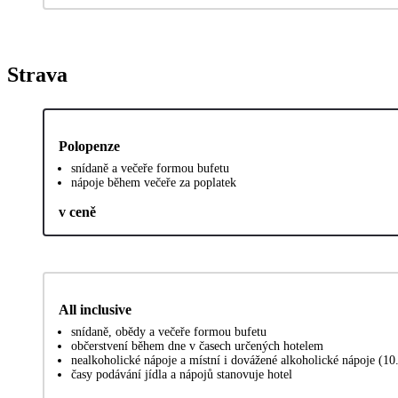
Strava
Polopenze
snídaně a večeře formou bufetu
nápoje během večeře za poplatek
v ceně
All inclusive
snídaně, obědy a večeře formou bufetu
občerstvení během dne v časech určených hotelem
nealkoholické nápoje a místní i dovážené alkoholické nápoje (1
časy podávání jídla a nápojů stanovuje hotel