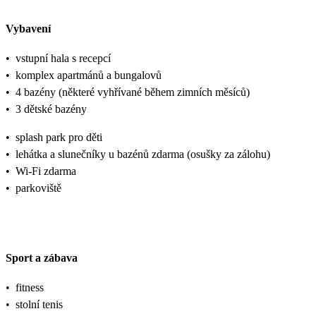
Vybavení
•
vstupní hala s recepcí
•
komplex apartmánů a bungalovů
•
4 bazény (některé vyhřívané během zimních měsíců)
•
3 dětské bazény
•
splash park pro děti
•
lehátka a slunečníky u bazénů zdarma (osušky za zálohu)
•
Wi-Fi zdarma
•
parkoviště
Sport a zábava
•
fitness
•
stolní tenis