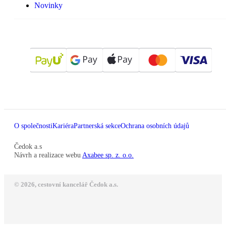
Novinky
O společnosti
Kariéra
Partnerská sekce
Ochrana osobních údajů
Čedok a.s
Návrh a realizace webu
Axabee sp. z. o.o.
© 2026, cestovní kancelář Čedok a.s.