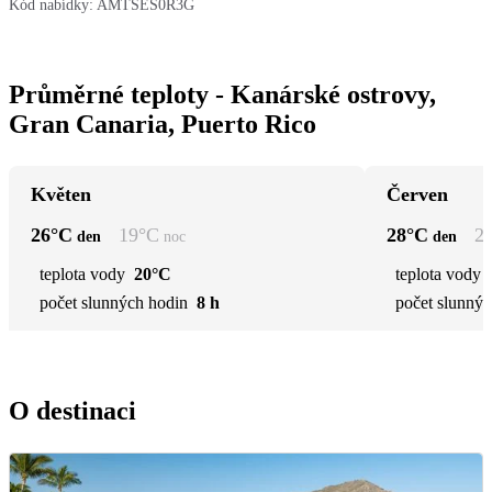
Kód nabídky:
AMTSES0R3G
Průměrné teploty - Kanárské ostrovy,
Gran Canaria, Puerto Rico
Květen
Červen
26
°C
19
°C
28
°C
2
den
noc
den
teplota vody
20°C
teplota vody
počet slunných hodin
8 h
počet slunnýc
O destinaci