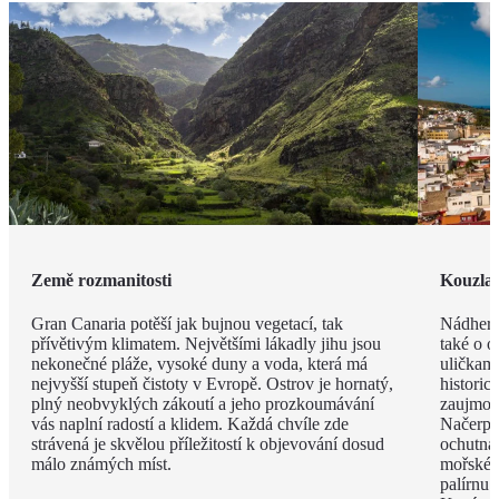
Země rozmanitosti
Kouzla 
Gran Canaria potěší jak bujnou vegetací, tak
Nádherný
přívětivým klimatem. Největšími lákadly jihu jsou
také o o
nekonečné pláže, vysoké duny a voda, která má
uličkami
nejvyšší stupeň čistoty v Evropě. Ostrov je hornatý,
historic
plný neobvyklých zákoutí a jeho prozkoumávání
zaujmou 
vás naplní radostí a klidem. Každá chvíle zde
Načerpá
strávená je skvělou příležitostí k objevování dosud
ochutnát
málo známých míst.
mořské p
palírnu