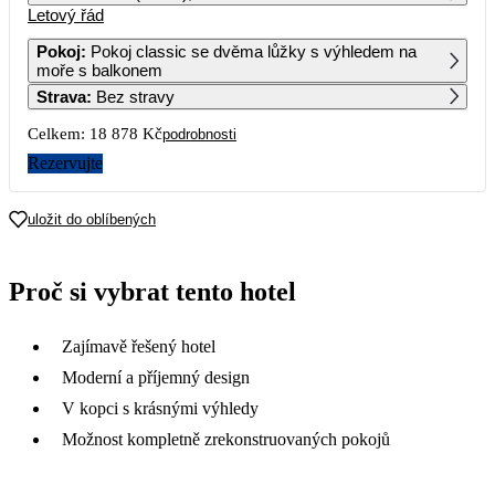
Letový řád
1
2
11 719
Pokoj
:
Pokoj classic se dvěma lůžky s výhledem na
moře s balkonem
3
4
5
6
7
8
9
Strava
:
Bez stravy
12 399
14 689
12 679
11 539
Celkem:
18 878 Kč
podrobnosti
10
11
12
13
14
15
16
12 979
12 819
11 619
9 949
Rezervujte
17
18
19
20
21
22
23
12 649
13 339
12 659
10 379
uložit do oblíbených
24
25
26
27
28
29
30
12 539
12 939
11 129
9 439
Proč si vybrat tento hotel
31
13 129
Zajímavě řešený hotel
Moderní a příjemný design
V kopci s krásnými výhledy
Možnost kompletně zrekonstruovaných pokojů