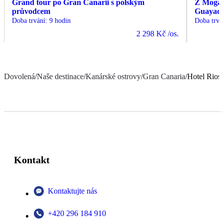
Grand tour po Gran Canarii s polským
Z Mogán
průvodcem
Guayade
Doba trvání
:
9 hodin
Doba trvá
2 298 Kč
/os.
Dovolená
/
Naše destinace
/
Kanárské ostrovy
/
Gran Canaria
/
Hotel Rios
Kontakt
Kontaktujte nás
+420 296 184 910