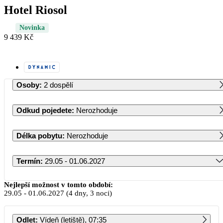
Hotel Riosol
Novinka
9 439 Kč
Osoby
:
2 dospělí
Odkud pojedete
:
Nerozhoduje
Délka pobytu
:
Nerozhoduje
Termín
:
29.05 - 01.06.2027
Květen 2027
Nejlepší možnost v tomto období:
29.05
-
01.06.2027
(4 dny, 3 noci)
PO
ÚT
ST
ČT
PÁ
SO
NE
Odlet
:
Vídeň (letiště), 07:35