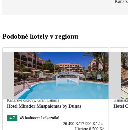
Kanársk
Podobné hotely v regionu
Kanárské ostrovy
,
Gran Canaria
Kanárské 
Hotel Mirador Maspalomas by Dunas
Hotel C
4.7
48 hodnocení zákazníků
26 490 Kč
17 990 Kč
/os.
Ušetřete
8 500 Kč