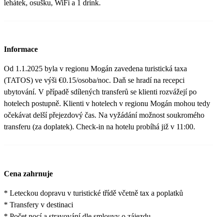
lehátek, osušku, WiFi a 1 drink.
Informace
Od 1.1.2025 byla v regionu Mogán zavedena turistická taxa
(TATOS) ve výši €0.15/osoba/noc. Daň se hradí na recepci
ubytování. V případě sdílených transferů se klienti rozvážejí po
hotelech postupně. Klienti v hotelech v regionu Mogán mohou tedy
očekávat delší přejezdový čas. Na vyžádání možnost soukromého
transferu (za doplatek). Check-in na hotelu probíhá již v 11:00.
Cena zahrnuje
* Leteckou dopravu v turistické třídě včetně tax a poplatků
* Transfery v destinaci
* Počet nocí a stravování dle smlouvy o zájezdu