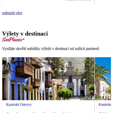
zobrazit více
Výlety v destinaci
Využijte skvělé nabídky výletů v destinaci od našich partnerů
Kanárské Ostrovy
Kanárské 