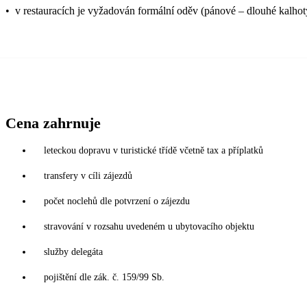
•
v restauracích je vyžadován formální oděv (pánové – dlouhé kalhot
Cena zahrnuje
leteckou dopravu v turistické třídě včetně tax a příplatků
transfery v cíli zájezdů
počet noclehů dle potvrzení o zájezdu
stravování v rozsahu uvedeném u ubytovacího objektu
služby delegáta
pojištění dle zák. č. 159/99 Sb.