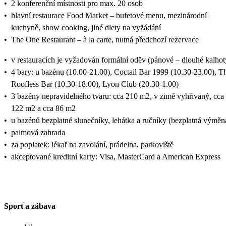
•
2 konferenční místnosti pro max. 20 osob
•
hlavní restaurace Food Market – bufetové menu, mezinárodní
kuchyně, show cooking, jiné diety na vyžádání
•
The One Restaurant – à la carte, nutná předchozí rezervace
•
v restauracích je vyžadován formální oděv (pánové – dlouhé kalhot
•
4 bary: u bazénu (10.00-21.00), Coctail Bar 1999 (10.30-23.00), T
Roofless Bar (10.30-18.00), Lyon Club (20.30-1.00)
•
3 bazény nepravidelného tvaru: cca 210 m2, v zimě vyhřívaný, cca
122 m2 a cca 86 m2
•
u bazénů bezplatné slunečníky, lehátka a ručníky (bezplatná výměn
•
palmová zahrada
•
za poplatek: lékař na zavolání, prádelna, parkoviště
•
akceptované kreditní karty: Visa, MasterCard a American Express
Sport a zábava