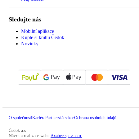
Sledujte nás
Mobilní aplikace
Kupte si knihu Čedok
Novinky
O společnosti
Kariéra
Partnerská sekce
Ochrana osobních údajů
Čedok a.s
Návrh a realizace webu
Axabee sp. z. o.o.