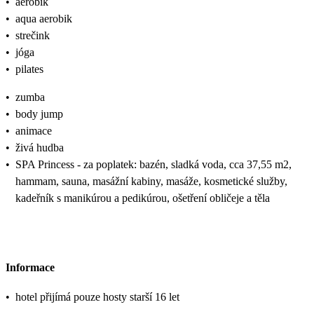
•
aerobik
•
aqua aerobik
•
strečink
•
jóga
•
pilates
•
zumba
•
body jump
•
animace
•
živá hudba
•
SPA Princess - za poplatek: bazén, sladká voda, cca 37,55 m2,
hammam, sauna, masážní kabiny, masáže, kosmetické služby,
kadeřník s manikúrou a pedikúrou, ošetření obličeje a těla
Informace
•
hotel přijímá pouze hosty starší 16 let