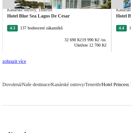
Kanárské ostrovy
,
Tenerife
Kanárské 
Hotel Blue Sea Lagos De Cesar
Hotel Bl
4.3
137 hodnocení zákazníků
4.4
16
32 690 Kč
19 990 Kč
/os.
Ušetřete
12 700 Kč
zobrazit více
Dovolená
/
Naše destinace
/
Kanárské ostrovy
/
Tenerife
/
Hotel Princess I