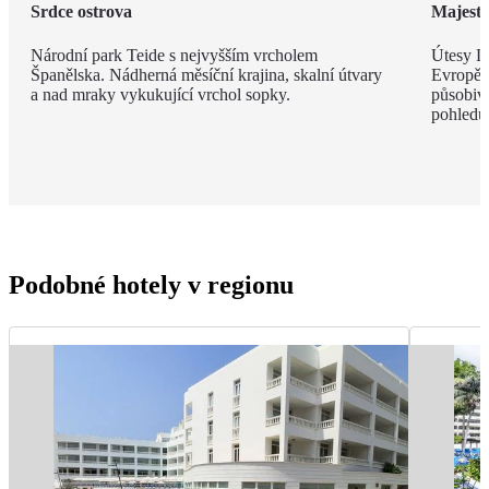
Srdce ostrova
Majestá
Národní park Teide s nejvyšším vrcholem
Útesy Lo
Španělska. Nádherná měsíční krajina, skalní útvary
Evropě,
a nad mraky vykukující vrchol sopky.
působivé
pohledu
Podobné hotely v regionu