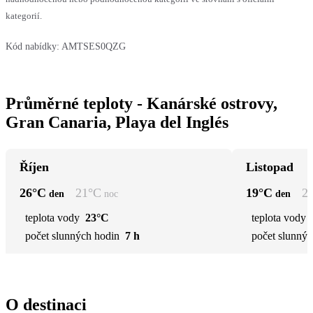
kategorií.
Kód nabídky:
AMTSES0QZG
Průměrné teploty - Kanárské ostrovy,
Gran Canaria, Playa del Inglés
Říjen
Listopad
26
°C
21
°C
19
°C
2
den
noc
den
teplota vody
23°C
teplota vody
počet slunných hodin
7 h
počet slunnýc
O destinaci