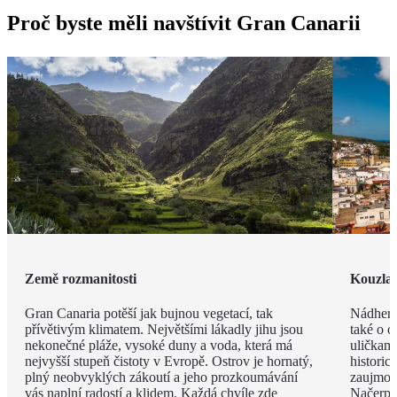
Proč byste měli navštívit Gran Canarii
Země rozmanitosti
Kouzla 
Gran Canaria potěší jak bujnou vegetací, tak
Nádherný
přívětivým klimatem. Největšími lákadly jihu jsou
také o o
nekonečné pláže, vysoké duny a voda, která má
uličkami
nejvyšší stupeň čistoty v Evropě. Ostrov je hornatý,
historic
plný neobvyklých zákoutí a jeho prozkoumávání
zaujmou 
vás naplní radostí a klidem. Každá chvíle zde
Načerpá