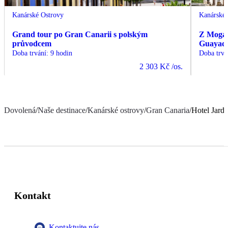
Kanárské Ostrovy
Kanárské 
Grand tour po Gran Canarii s polským
Z Mogán
průvodcem
Guayade
Doba trvání
:
9 hodin
Doba trvá
2 303 Kč
/os.
Dovolená
/
Naše destinace
/
Kanárské ostrovy
/
Gran Canaria
/
Hotel Jardi
Kontakt
Kontaktujte nás