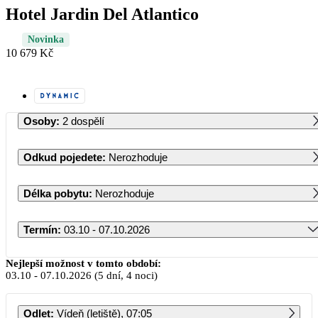
Hotel Jardin Del Atlantico
Novinka
10 679 Kč
Osoby
:
2 dospělí
Odkud pojedete
:
Nerozhoduje
Délka pobytu
:
Nerozhoduje
Termín
:
03.10 - 07.10.2026
Říjen 2026
Nejlepší možnost v tomto období:
03.10
-
07.10.2026
(5 dní, 4 noci)
PO
ÚT
ST
ČT
PÁ
SO
NE
Odlet
:
Vídeň (letiště), 07:05