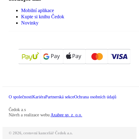
Mobilní aplikace
Kupte si knihu Čedok
Novinky
O společnosti
Kariéra
Partnerská sekce
Ochrana osobních údajů
Čedok a.s
Návrh a realizace webu
Axabee sp. z. o.o.
© 2026, cestovní kancelář Čedok a.s.