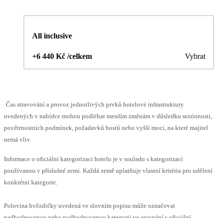
All inclusive
+6 440 Kč /celkem
Vybrat
Čas stravování a provoz jednotlivých prvků hotelové infrastruktury
uvedených v nabídce mohou podléhat menším změnám v důsledku sezónnosti,
povětrnostních podmínek, požadavků hostů nebo vyšší moci, na které majitel
nemá vliv.
Informace o oficiální kategorizaci hotelu je v souladu s kategorizací
používanou v příslušné zemi. Každá země uplatňuje vlastní kritéria pro udělení
konkrétní kategorie.
Polovina hvězdičky uvedená ve slovním popisu může označovat
nadhodnocenou nebo podhodnocenou kategorii ve srovnání s oficiální