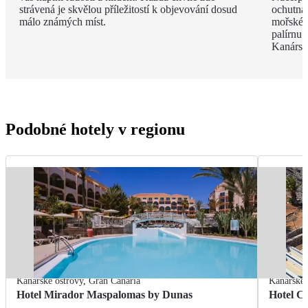
strávená je skvělou příležitostí k objevování dosud
ochutnát
málo známých míst.
mořské p
palírnu
Kanársk
Podobné hotely v regionu
Kanárské ostrovy
,
Gran Canaria
Kanárské 
Hotel Mirador Maspalomas by Dunas
Hotel C