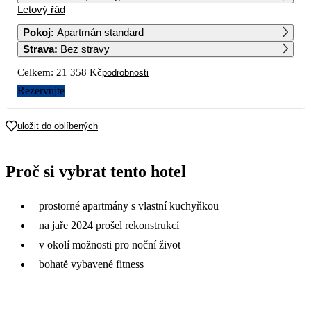
Letový řád
1
2
3
4
13 599
10 679
Pokoj
:
Apartmán standard
Strava
:
Bez stravy
5
6
7
8
9
10
11
11 589
14 959
11 659
16 409
10 809
Celkem:
21 358 Kč
podrobnosti
12
13
14
15
16
17
18
Rezervujte
12 429
15 149
11 779
15 809
13 109
19
20
21
22
23
24
25
uložit do oblíbených
17 429
31 559
29 119
26
27
28
29
30
31
Proč si vybrat tento hotel
prostorné apartmány s vlastní kuchyňkou
na jaře 2024 prošel rekonstrukcí
v okolí možnosti pro noční život
bohatě vybavené fitness