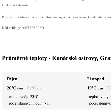
konkrétní kategorie.
Polovina hvězdičky uvedená ve slovním popisu může označovat nadhodnocenou n
Kód nabídky:
AMTSES0R6O
Průměrné teploty - Kanárské ostrovy, Gr
Říjen
Listopad
26
°C
21
°C
19
°C
2
den
noc
den
teplota vody
23°C
teplota vody
počet slunných hodin
7 h
počet slunnýc