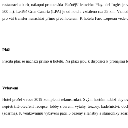
restaurací a barů, nákupní promenáda. Rušnější letovisko Playa del Inglés je
500 m). Letiště Gran Canaria (LPA) je od hotelu vzdáleno cca 35 km. Vzhlede
pro váš transfer nenachází přimo před hotelem. K hotelu Faro Lopesan vede 
Pláž
Písčitá pláž se nachází přímo u hotelu. Na pláži jsou k dispozici k pronájmu l
Vybavení
Hotel prošel v roce 2019 kompletní rekonstrukcí. Svým hostům nabízí ubytov
nepřetržitě otevřená recepce, lobby s barem, výtahy, trezory, kadeřnictví, obc
(zdarma). K venkovnímu vybavení patří 3 bazény s lehátky a slunečníky zdar