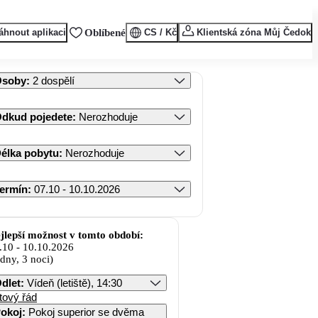
áhnout aplikaci
Oblíbené
CS / Kč
Klientská zóna Můj Čedok
Osoby
:
2 dospělí
dkud pojedete
:
Nerozhoduje
élka pobytu
:
Nerozhoduje
ermín
:
07.10 - 10.10.2026
jlepší možnost v tomto období:
.10
-
10.10.2026
 dny, 3 noci)
dlet
:
Vídeň (letiště), 14:30
tový řád
okoj
:
Pokoj superior se dvěma