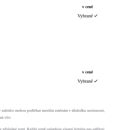
v ceně
Vybrané
v ceně
Vybrané
h v nabídce mohou podléhat menším změnám v důsledku sezónnosti,
á vliv.
v příslušné zemi. Každá země uplatňuje vlastní kritéria pro udělení