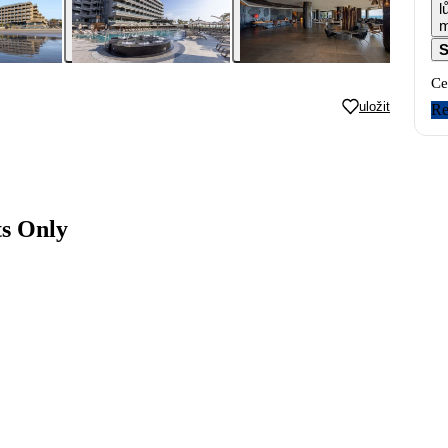
l
m
S
Ce
uložit
Re
ts Only