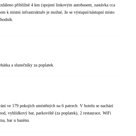
 vzdáleno přibližně 4 km (spojení linkovým autobusem, zastávka cca
m k místní infrastruktuře je možné, že se výstupní/nástupní místo
chodník.
ehátka a slunečníky za poplatek.
ání ve 179 pokojích umístěných na 6 patrech. V hotelu se nachází
hod, vyhlídkový bar, parkoviště (za poplatek), 2 restaurace, WiFi
ma, bar u bazénu.