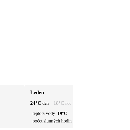
Leden
Ún
24
°C
18
°C
25
den
noc
teplota vody
19°C
t
počet slunných hodin
6 h
p