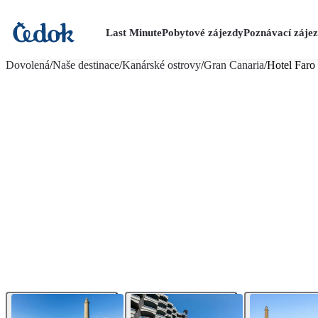
Last Minute
Pobytové zájezdy
Poznávací záje
více fotografií (26)
Dovolená
/
Naše destinace
/
Kanárské ostrovy
/
Gran Canaria
/
Hotel Faro