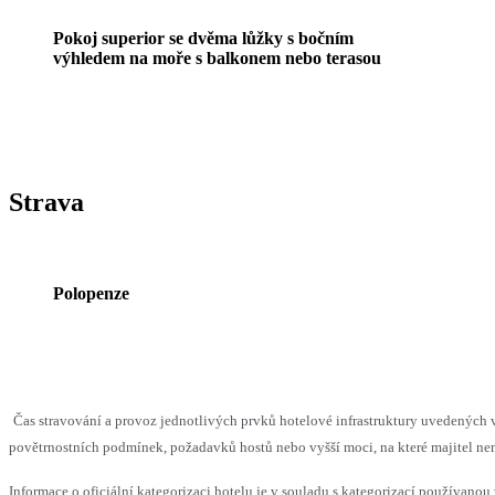
Pokoj superior se dvěma lůžky s bočním
výhledem na moře s balkonem nebo terasou
Strava
Polopenze
Čas stravování a provoz jednotlivých prvků hotelové infrastruktury uvedenýc
povětrnostních podmínek, požadavků hostů nebo vyšší moci, na které majitel nem
Informace o oficiální kategorizaci hotelu je v souladu s kategorizací používanou 