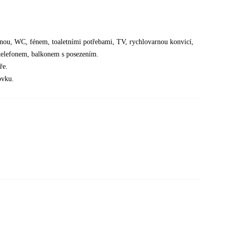
nou, WC, fénem, toaletními potřebami, TV, rychlovarnou konvicí,
 telefonem, balkonem s posezením.
ře.
ovku.