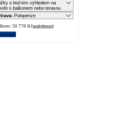
ůžky s bočním výhledem na
oře s balkonem nebo terasou
trava
:
Polopenze
lkem:
50 778 Kč
podrobnosti
zervujte