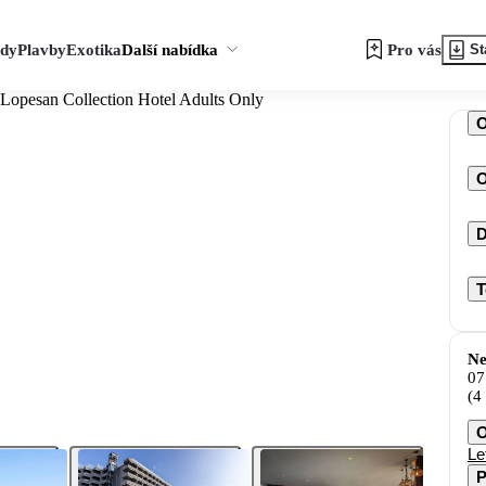
zdy
Plavby
Exotika
Další nabídka
Pro vás
St
 Lopesan Collection Hotel Adults Only
O
D
T
Ne
07
(4
O
Le
P