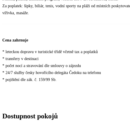
Za poplatek: šipky, biliár, tenis, vodní sporty na pláži od místních poskytova
vířivka, masáže.
Cena zahrnuje
* leteckou dopravu v turistické třídě včetně tax a poplatků
* transfery v destinaci
* počet nocí a stravování dle smlouvy o zájezdu
* 24/7 služby česky hovořícího delegáta Čedoku na telefonu
* pojištění dle zák. č. 159/99 Sb.
Dostupnost pokojů