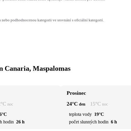
ebo podhodnocenou kategorii ve srovnání s oficiální kategorií.
an Canaria, Maspalomas
Prosinec
2
°C
24
°C
15
°C
noc
den
noc
6°C
teplota vody
19°C
h hodin
26 h
počet slunných hodin
6 h