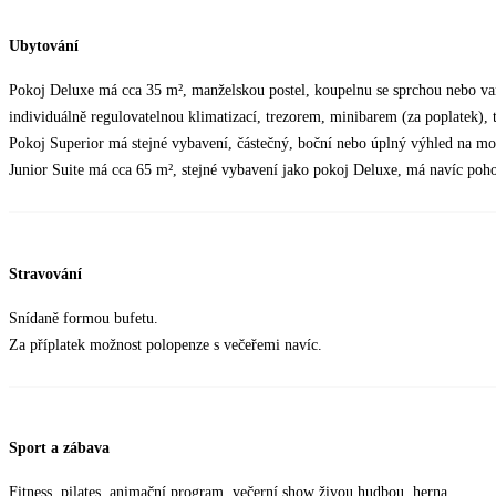
Ubytování
Pokoj Deluxe má cca 35 m², manželskou postel, koupelnu se sprchou nebo va
individuálně regulovatelnou klimatizací, trezorem, minibarem (za poplatek),
Pokoj Superior má stejné vybavení, částečný, boční nebo úplný výhled na mo
Junior Suite má cca 65 m², stejné vybavení jako pokoj Deluxe, má navíc poh
Stravování
Snídaně formou bufetu.
Za příplatek možnost polopenze s večeřemi navíc.
Sport a zábava
Fitness, pilates, animační program, večerní show živou hudbou, herna.