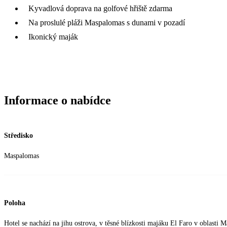
Kyvadlová doprava na golfové hřiště zdarma
Na proslulé pláži Maspalomas s dunami v pozadí
Ikonický maják
Informace o nabídce
Středisko
Maspalomas
Poloha
Hotel se nachází na jihu ostrova, v těsné blízkosti majáku El Faro v oblasti 