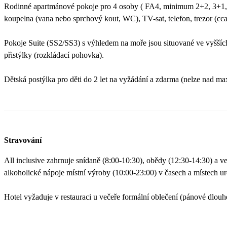
Rodinné apartmánové pokoje pro 4 osoby ( FA4, minimum 2+2, 3+1, 4)
koupelna (vana nebo sprchový kout, WC), TV-sat, telefon, trezor (c
Pokoje Suite (SS2/SS3) s výhledem na moře jsou situované ve vyšších 
přistýlky (rozkládací pohovka).
Dětská postýlka pro děti do 2 let na vyžádání a zdarma (nelze nad ma
Stravování
All inclusive zahrnuje snídaně (8:00-10:30), obědy (12:30-14:30) a v
alkoholické nápoje místní výroby (10:00-23:00) v časech a místech u
Hotel vyžaduje v restauraci u večeře formální oblečení (pánové dlouh