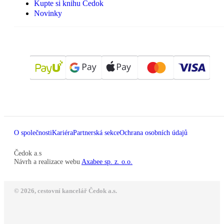
Kupte si knihu Čedok
Novinky
O společnosti
Kariéra
Partnerská sekce
Ochrana osobních údajů
Čedok a.s
Návrh a realizace webu
Axabee sp. z. o.o.
© 2026, cestovní kancelář Čedok a.s.