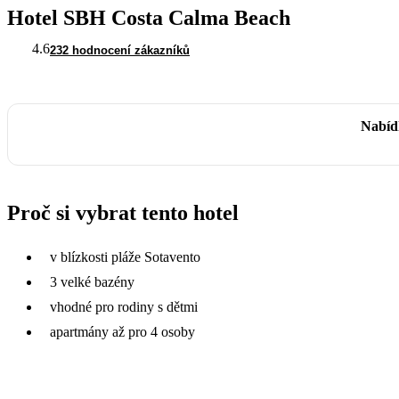
Hotel SBH Costa Calma Beach
4.6
232 hodnocení zákazníků
Nabíd
Proč si vybrat tento hotel
v blízkosti pláže Sotavento
3 velké bazény
vhodné pro rodiny s dětmi
apartmány až pro 4 osoby