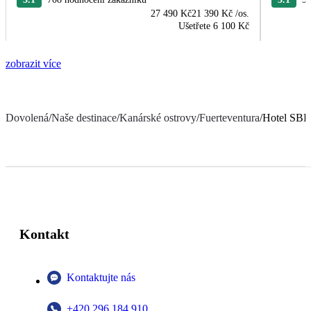
27 490 Kč
21 390 Kč
/os.
Ušetřete
6 100 Kč
zobrazit více
Dovolená
/
Naše destinace
/
Kanárské ostrovy
/
Fuerteventura
/
Hotel SBH
Kontakt
Kontaktujte nás
+420 296 184 910