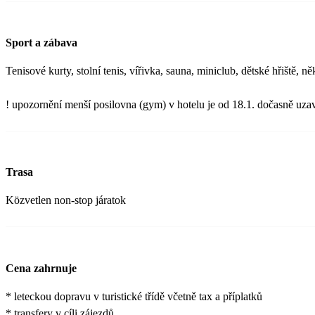
Sport a zábava
Tenisové kurty, stolní tenis, vířivka, sauna, miniclub, dětské hřiště,
! upozornění menší posilovna (gym) v hotelu je od 18.1. dočasně uza
Trasa
Közvetlen non-stop járatok
Cena zahrnuje
* leteckou dopravu v turistické třídě včetně tax a příplatků
* transfery v cíli zájezdů