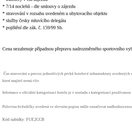
* 7/14 noclehů - dle smlouvy o zájezdu
* stravování v rozsahu uvedeném u ubytovacího objektu
* služby česky mluvícího delegáta
* pojištění dle zák. č. 159/99 Sb.
Cena nezahrnuje případnou přepravu nadrozměrného sportovního vybaven
Čas stravování a provoz jednotlivých prvků hotelové infrastruktury uvedenýc
které majitel nemá vliv.
Informace o oficiální kategorizaci hotelu je v souladu s kategorizací používanou 
Polovina hvězdičky uvedená ve slovním popisu může označovat nadhodnocenou n
Kód nabídky:
FUE2CCB