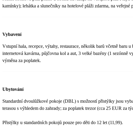
kamínky); lehátka a slunečníky na hotelové pláži zdarma, na veřejné 
Vybavení
Vstupní hala, recepce, výtahy, restaurace, několik barů včetně baru 
internetová kavárna, půjčovna kol a aut, 3 velké bazény (1 sezónně vy
výměna za poplatek.
Ubytování
Standardní dvoulůžkové pokoje (DBL) s možností přistýlky jsou vyba
terasou s výhledem do zahrady; za poplatek trezor (cca 25 EUR za t
Přistýlky u standardních pokojů pouze pro děti do 12 let (11,99).