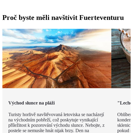
Proč byste měli navštívit Fuerteventuru
Východ slunce na pláži
"Leche 
Turisty horlivě navštěvovaná letoviska se nacházejí
Oblíben
na východním pobřeží, což poskytuje vynikající
kondenz
příležitost k pozorování východu slunce. Nebojte, z
sklenici
postele se nemusíte hnát nijak brzy. Den na
pokud si