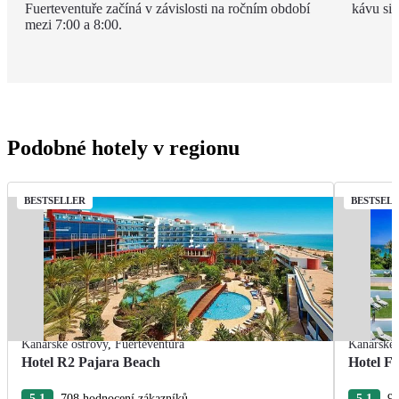
Fuerteventuře začíná v závislosti na ročním období
kávu si 
mezi 7:00 a 8:00.
Podobné hotely v regionu
BESTSELLER
BESTSEL
Kanárské ostrovy
,
Fuerteventura
Kanárské 
Hotel R2 Pajara Beach
Hotel Fu
5.1
708 hodnocení zákazníků
5.1
96