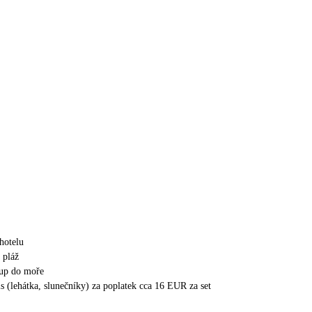
hotelu
á pláž
tup do moře
is (lehátka, slunečníky) za poplatek cca 16 EUR za set