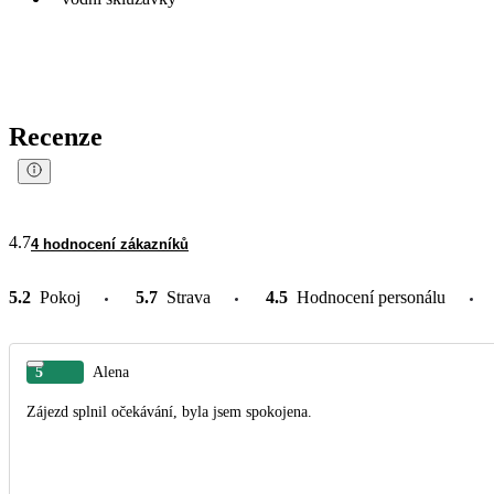
Recenze
4.7
4 hodnocení zákazníků
5.2
Pokoj
5.7
Strava
4.5
Hodnocení personálu
5
Alena
Zájezd splnil očekávání, byla jsem spokojena.