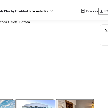
zdy
Plavby
Exotika
Další nabídka
Pro vás
St
anda Caleta Dorada
N