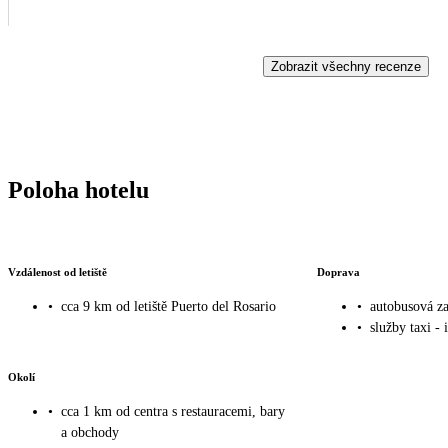
Zobrazit všechny recenze
Poloha hotelu
Vzdálenost od letiště
Doprava
•
cca 9 km od letiště Puerto del Rosario
•
autobusová z
•
služby taxi - 
Okolí
•
cca 1 km od centra s restauracemi, bary
a obchody