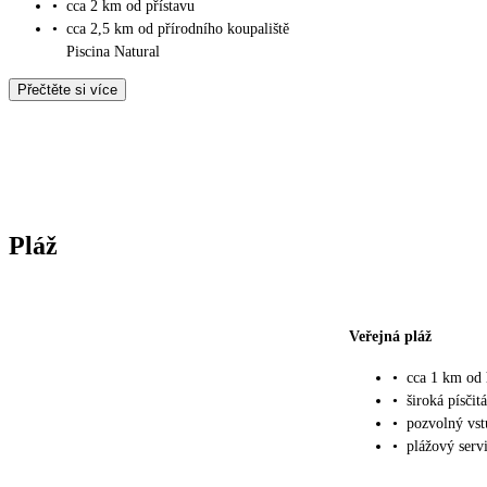
•
cca 2 km od přístavu
•
cca 2,5 km od přírodního koupaliště
Piscina Natural
Přečtěte si více
Pláž
Veřejná pláž
•
cca 1 km od 
•
široká písčit
•
pozvolný vs
•
plážový serv