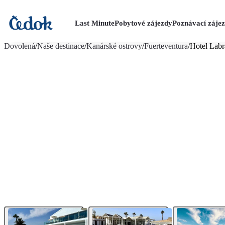
Last Minute
Pobytové zájezdy
Poznávací záje
více fotografií (34)
Dovolená
/
Naše destinace
/
Kanárské ostrovy
/
Fuerteventura
/
Hotel Labr