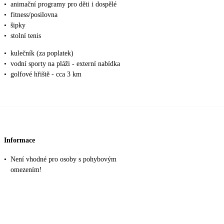
•
animační programy pro děti i dospělé
•
fitness/posilovna
•
šipky
•
stolní tenis
•
kulečník (za poplatek)
•
vodní sporty na pláži - externí nabídka
•
golfové hřiště - cca 3 km
Informace
•
Není vhodné pro osoby s pohybovým
omezením!