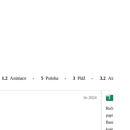
1.2
Animace
5
Poloha
3
Pláž
3.2
Atrakce v o
lis 2024
3
Iva
Ručníky byly v
papír, natož u
Bazén je pěkný
kolena i dalek