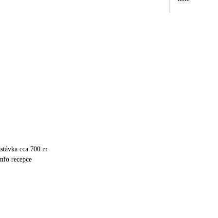
astávka cca 700 m
info recepce