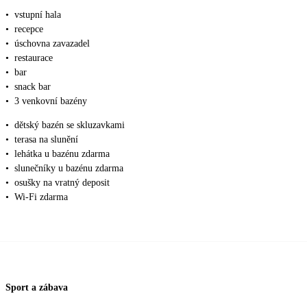
•
vstupní hala
•
recepce
•
úschovna zavazadel
•
restaurace
•
bar
•
snack bar
•
3 venkovní bazény
•
dětský bazén se skluzavkami
•
terasa na slunění
•
lehátka u bazénu zdarma
•
slunečníky u bazénu zdarma
•
osušky na vratný deposit
•
Wi-Fi zdarma
Sport a zábava