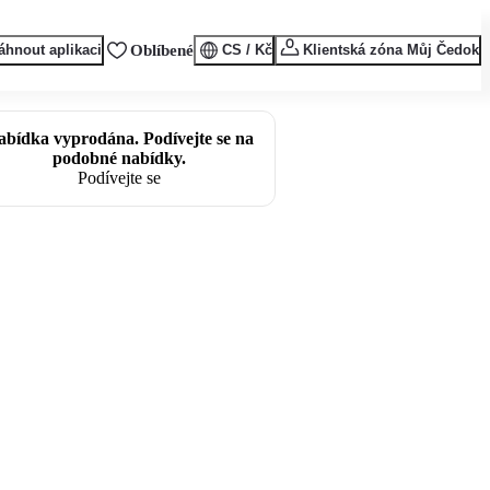
áhnout aplikaci
Oblíbené
CS / Kč
Klientská zóna Můj Čedok
abídka vyprodána. Podívejte se na
podobné nabídky.
Podívejte se