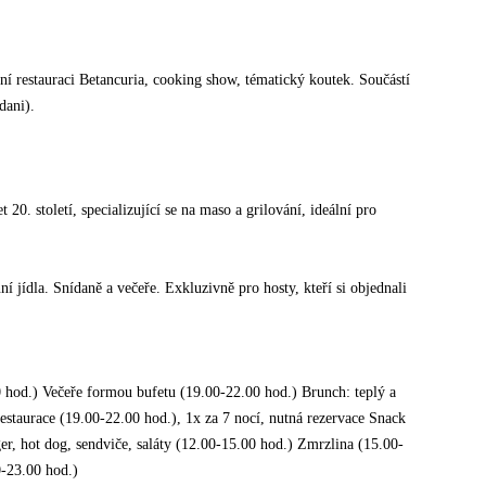
í restauraci Betancuria, cooking show, tématický koutek. Součástí
ídani).
 20. století, specializující se na maso a grilování, ideální pro
nní jídla. Snídaně a večeře. Exkluzivně pro hosty, kteří si objednali
hod.) Večeře formou bufetu (19.00-22.00 hod.) Brunch: teplý a
estaurace (19.00-22.00 hod.), 1x za 7 nocí, nutná rezervace Snack
er, hot dog, sendviče, saláty (12.00-15.00 hod.) Zmrzlina (15.00-
0-23.00 hod.)