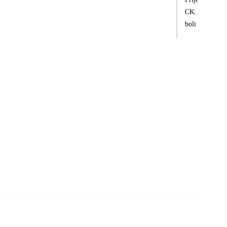
CK. Delegátka 
boli zodpoveda