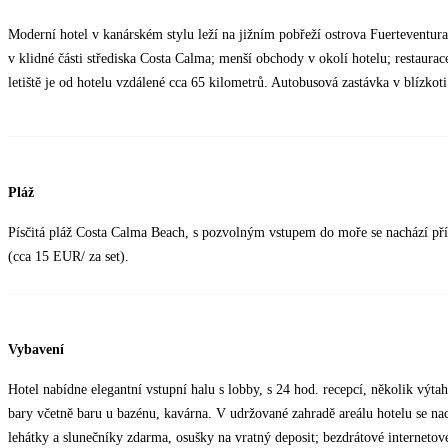
Moderní hotel v kanárském stylu leží na jižním pobřeží ostrova Fuerteventur
v klidné části střediska Costa Calma; menší obchody v okolí hotelu; restaura
letiště je od hotelu vzdálené cca 65 kilometrů. Autobusová zastávka v blízkoti
Pláž
Písčitá pláž Costa Calma Beach, s pozvolným vstupem do moře se nachází pří
(cca 15 EUR/ za set).
Vybavení
Hotel nabídne elegantní vstupní halu s lobby, s 24 hod. recepcí, několik výtahů;
bary včetně baru u bazénu, kavárna. V udržované zahradě areálu hotelu se nac
lehátky a slunečníky zdarma, osušky na vratný deposit; bezdrátové internetov