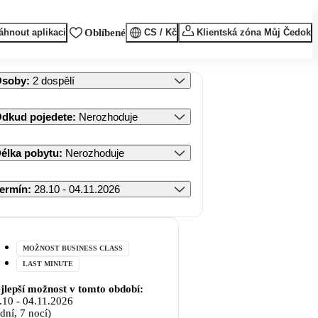
áhnout aplikaci
Oblíbené
CS / Kč
Klientská zóna Můj Čedok
Osoby
:
2 dospělí
dkud pojedete
:
Nerozhoduje
élka pobytu
:
Nerozhoduje
ermín
:
28.10 - 04.11.2026
MOŽNOST BUSINESS CLASS
LAST MINUTE
jlepší možnost v tomto období:
.10
-
04.11.2026
 dní, 7 nocí)