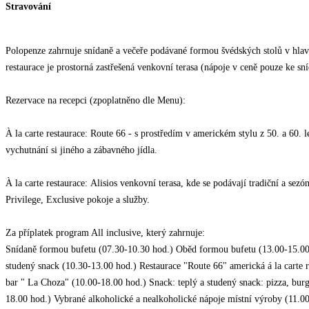
Stravování
Polopenze zahrnuje snídaně a večeře podávané formou švédských stolů v hlavn
restaurace je prostorná zastřešená venkovní terasa (nápoje v ceně pouze ke sn
Rezervace na recepci (zpoplatněno dle Menu):
À la carte restaurace: Route 66 - s prostředím v americkém stylu z 50. a 60. let
vychutnání si jiného a zábavného jídla.
À la carte restaurace: Alisios venkovní terasa, kde se podávají tradiční a sezó
Privilege, Exclusive pokoje a služby.
Za příplatek program All inclusive, který zahrnuje:
Snídaně formou bufetu (07.30-10.30 hod.) Oběd formou bufetu (13.00-15.00 
studený snack (10.30-13.00 hod.) Restaurace "Route 66" americká á la carte r
bar " La Choza" (10.00-18.00 hod.) Snack: teplý a studený snack: pizza, burg
18.00 hod.) Vybrané alkoholické a nealkoholické nápoje místní výroby (11.0