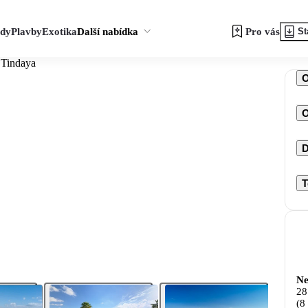
zdy
Plavby
Exotika
Další nabídka
Pro vás
St
 Tindaya
O
D
T
Ne
28
(8