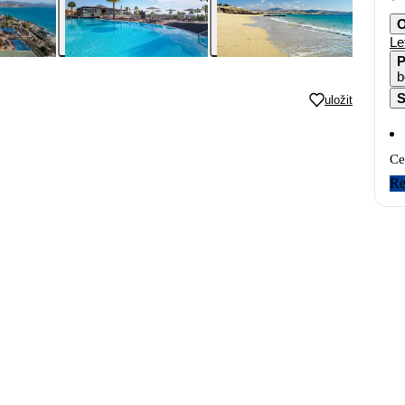
O
Le
P
b
S
uložit
Ce
Re