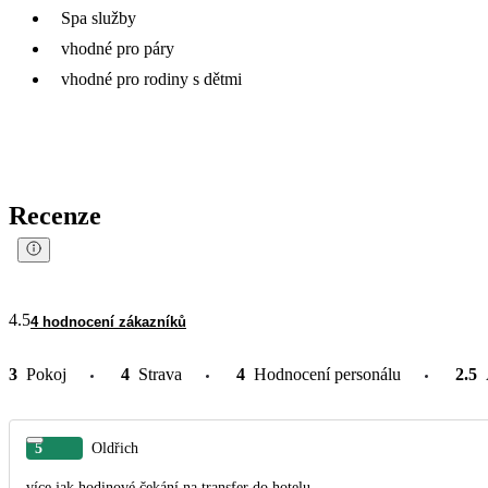
Spa služby
vhodné pro páry
vhodné pro rodiny s dětmi
Recenze
4.5
4 hodnocení zákazníků
3
Pokoj
4
Strava
4
Hodnocení personálu
2.5
5
Oldřich
více jak hodinové čekání na transfer do hotelu