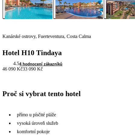
Kanárské ostrovy, Fuerteventura, Costa Calma
Hotel H10 Tindaya
4.5
4 hodnocení zákazníků
46 090 Kč
33 090 Kč
Proč si vybrat tento hotel
přímo u písčité pláže
vysoká úroveň služeb
komfortní pokoje