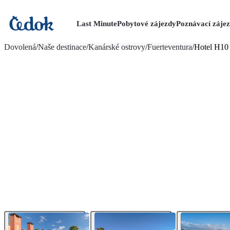
Last Minute
Pobytové zájezdy
Poznávací záje
více fotografií (31)
Dovolená
/
Naše destinace
/
Kanárské ostrovy
/
Fuerteventura
/
Hotel H10