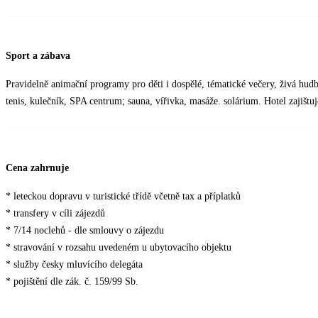
Sport a zábava
Pravidelně animační programy pro děti i dospělé, tématické večery, živá hudb
tenis, kulečník, SPA centrum; sauna, vířivka, masáže. solárium. Hotel zajištu
Cena zahrnuje
* leteckou dopravu v turistické třídě včetně tax a příplatků
* transfery v cíli zájezdů
* 7/14 noclehů - dle smlouvy o zájezdu
* stravování v rozsahu uvedeném u ubytovacího objektu
* služby česky mluvícího delegáta
* pojištění dle zák. č. 159/99 Sb.