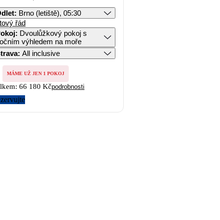
dlet
:
Brno (letiště), 05:30
tový řád
okoj
:
Dvoulůžkový pokoj s
očním výhledem na moře
trava
:
All inclusive
MÁME UŽ JEN 1 POKOJ
lkem:
66 180 Kč
podrobnosti
zervujte