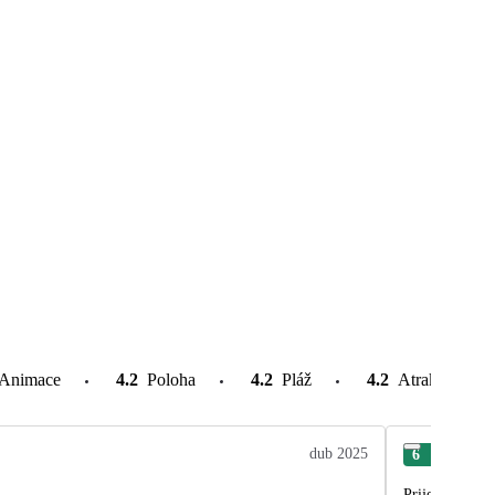
Animace
4.2
Poloha
4.2
Pláž
4.2
Atrakce v oko
dub 2025
6
Ond
Prijemný hote