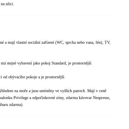
na ulici.
 a mají vlastní sociální zařízení (WC, sprcha nebo vana, fén), TV,
á stejné vybavení jako pokoj Standard, je prostornější.
ci od obývacího pokoje a je prostornější.
ýhledem na moře a jsou umístěny ve vyšších patrech. Mají v ceně
do salonku Privilege a odpočinkovné zóny, zdarma kávovar Nespresso,
ibaru zdarma).