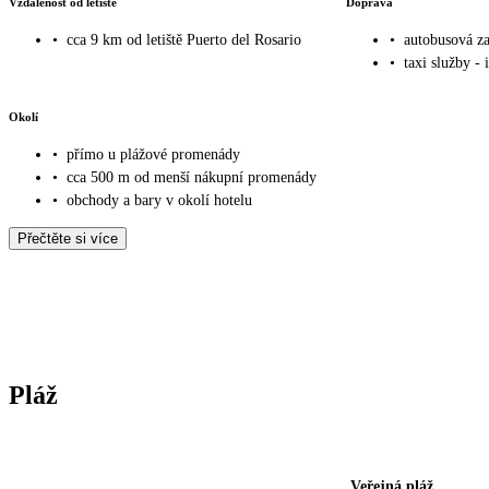
Vzdálenost od letiště
Doprava
•
cca 9 km od letiště Puerto del Rosario
•
autobusová z
•
taxi služby - 
Okolí
•
přímo u plážové promenády
•
cca 500 m od menší nákupní promenády
•
obchody a bary v okolí hotelu
Přečtěte si více
Pláž
Veřejná pláž