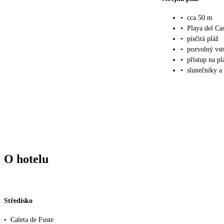
•
cca 50 m
•
Playa del Cas
•
písčitá pláž
•
pozvolný vs
•
přístup na p
•
slunečníky a
O hotelu
Středisko
•
Caleta de Fuste