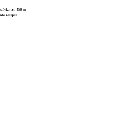
astávka cca 450 m
info recepce