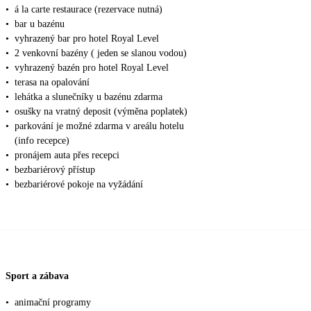
•
á la carte restaurace (rezervace nutná)
•
bar u bazénu
•
vyhrazený bar pro hotel Royal Level
•
2 venkovní bazény ( jeden se slanou vodou)
•
vyhrazený bazén pro hotel Royal Level
•
terasa na opalování
•
lehátka a slunečníky u bazénu zdarma
•
osušky na vratný deposit (výměna poplatek)
•
parkování je možné zdarma v areálu hotelu
(info recepce)
•
pronájem auta přes recepci
•
bezbariérový přístup
•
bezbariérové pokoje na vyžádání
Sport a zábava
•
animační programy