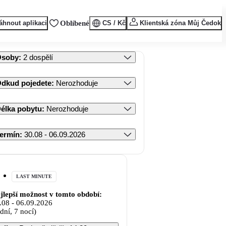
áhnout aplikaci
Oblíbené
CS / Kč
Klientská zóna Můj Čedok
Osoby
:
2 dospělí
dkud pojedete
:
Nerozhoduje
élka pobytu
:
Nerozhoduje
ermín
:
30.08 - 06.09.2026
LAST MINUTE
jlepší možnost v tomto období:
.08
-
06.09.2026
 dní, 7 nocí)