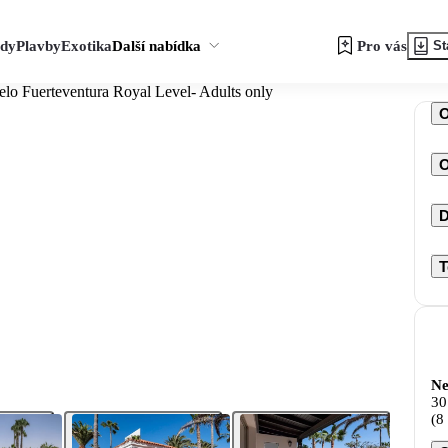
zdy
Plavby
Exotika
Další nabídka
Pro vás
St
elo Fuerteventura Royal Level- Adults only
O
D
T
Ne
30
(8