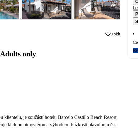
O
Le
P
S
uložit
Ce
Re
Adults only
 klientelu, je součástí hotelu Barcelo Castillo Beach Resort,
uje klidnou atmosférou a výhodnou blízkostí hlavního města