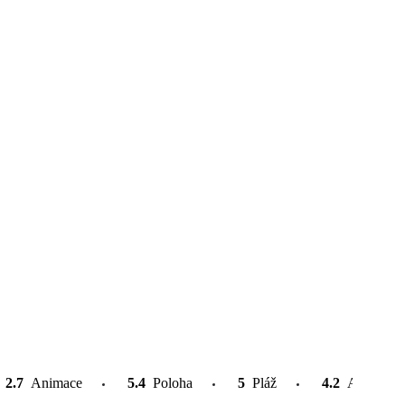
2.7
Animace
5.4
Poloha
5
Pláž
4.2
Atrakce v