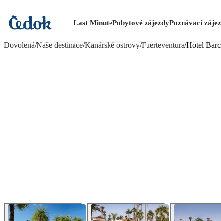
Last Minute
Pobytové zájezdy
Poznávací záje
více fotografií (28)
Dovolená
/
Naše destinace
/
Kanárské ostrovy
/
Fuerteventura
/
Hotel Barc