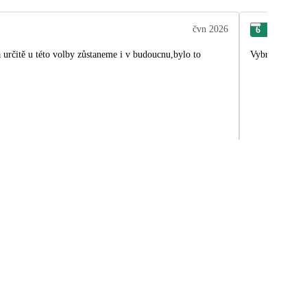
čvn 2026
6
Hel
a určitě u této volby zůstaneme i v budoucnu,bylo to
Vybraná destin