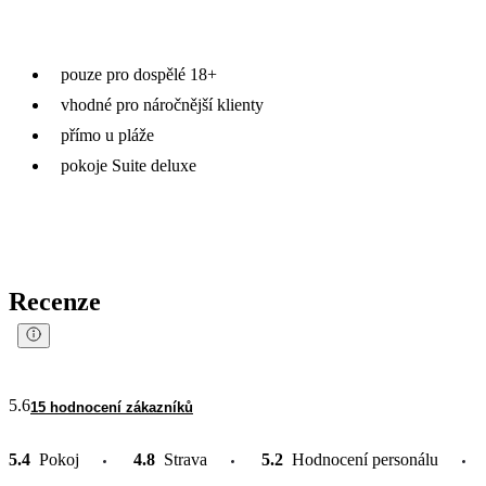
pouze pro dospělé 18+
vhodné pro náročnější klienty
přímo u pláže
pokoje Suite deluxe
Recenze
5.6
15 hodnocení zákazníků
5.4
Pokoj
4.8
Strava
5.2
Hodnocení personálu