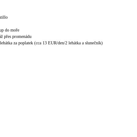
tillo
tup do moře
láž přes promenádu
 lehátka za poplatek (cca 13 EUR/den/2 lehátka a slunečník)