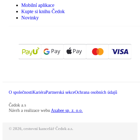
Mobilní aplikace
Kupte si knihu Čedok
Novinky
O společnosti
Kariéra
Partnerská sekce
Ochrana osobních údajů
Čedok a.s
Návrh a realizace webu
Axabee sp. z. o.o.
© 2026, cestovní kancelář Čedok a.s.