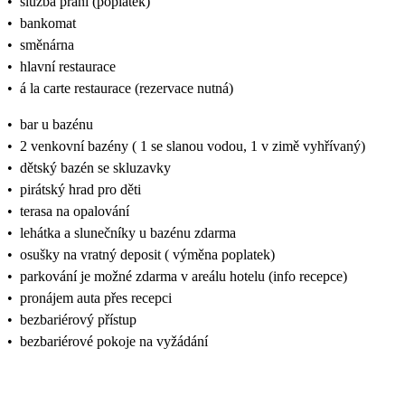
•
služba praní (poplatek)
•
bankomat
•
směnárna
•
hlavní restaurace
•
á la carte restaurace (rezervace nutná)
•
bar u bazénu
•
2 venkovní bazény ( 1 se slanou vodou, 1 v zimě vyhřívaný)
•
dětský bazén se skluzavky
•
pirátský hrad pro děti
•
terasa na opalování
•
lehátka a slunečníky u bazénu zdarma
•
osušky na vratný deposit ( výměna poplatek)
•
parkování je možné zdarma v areálu hotelu (info recepce)
•
pronájem auta přes recepci
•
bezbariérový přístup
•
bezbariérové pokoje na vyžádání