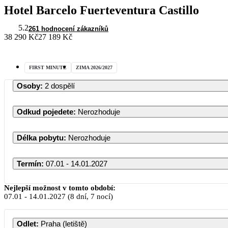
Hotel Barcelo Fuerteventura Castillo
5.2
261 hodnocení zákazníků
38 290 Kč
27 189 Kč
FIRST MINUTE
ZIMA 2026/2027
Osoby
:
2 dospělí
Odkud pojedete
:
Nerozhoduje
Délka pobytu
:
Nerozhoduje
Termín
:
07.01 - 14.01.2027
Nejlepší možnost v tomto období:
07.01
-
14.01.2027
(8 dní, 7 nocí)
Odlet
:
Praha (letiště)