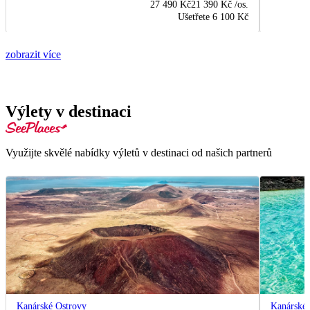
27 490 Kč
21 390 Kč
/os.
Ušetřete
6 100 Kč
zobrazit více
Výlety v destinaci
Využijte skvělé nabídky výletů v destinaci od našich partnerů
Kanárské Ostrovy
Kanárské 