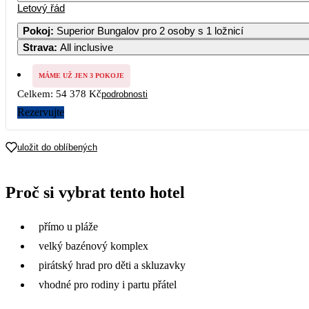
Letový řád
Pokoj
:
Superior Bungalov pro 2 osoby s 1 ložnicí
Strava
:
All inclusive
MÁME UŽ JEN 3 POKOJE
Celkem:
54 378 Kč
podrobnosti
Rezervujte
uložit do oblíbených
Proč si vybrat tento hotel
přímo u pláže
velký bazénový komplex
pirátský hrad pro děti a skluzavky
vhodné pro rodiny i partu přátel