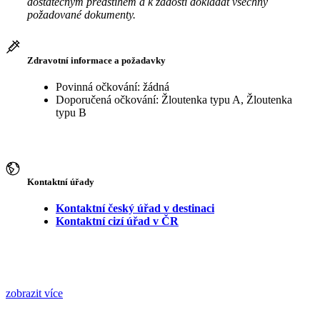
dostatečným předstihem a k žádosti dokládat všechny
požadované dokumenty.
Zdravotní informace a požadavky
Povinná očkování: žádná
Doporučená očkování: Žloutenka typu A, Žloutenka
typu B
Kontaktní úřady
Kontaktní český úřad v destinaci
Kontaktní cizí úřad v ČR
zobrazit více