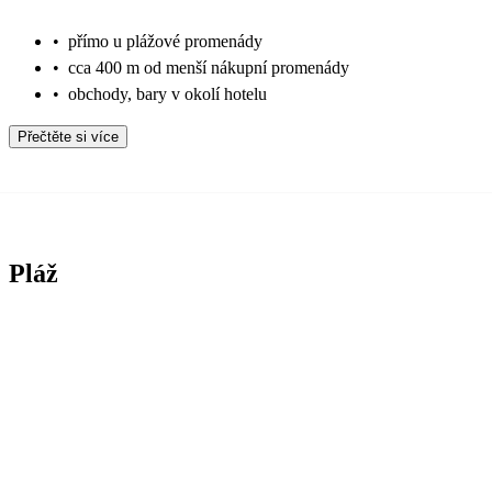
•
přímo u plážové promenády
•
cca 400 m od menší nákupní promenády
•
obchody, bary v okolí hotelu
Přečtěte si více
Pláž