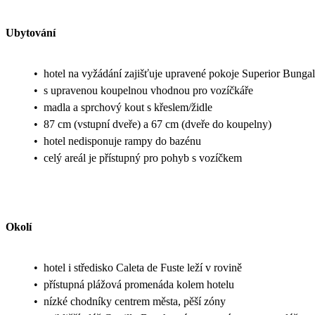
Ubytování
•
hotel na vyžádání zajišťuje upravené pokoje Superior Bung
•
s upravenou koupelnou vhodnou pro vozíčkáře
•
madla a sprchový kout s křeslem/židle
•
87 cm (vstupní dveře) a 67 cm (dveře do koupelny)
•
hotel nedisponuje rampy do bazénu
•
celý areál je přístupný pro pohyb s vozíčkem
Okolí
•
hotel i středisko Caleta de Fuste leží v rovině
•
přístupná plážová promenáda kolem hotelu
•
nízké chodníky centrem města, pěší zóny