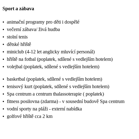
Sport a zábava
•
animační programy pro děti i dospělé
•
večerní zábava/ živá hudba
•
stolní tenis
•
dětské hřiště
•
miniclub (4-12 let anglicky mluvící personál)
•
hřiště na fotbal (poplatek, sdílené s vedlejším hotelem)
•
volejbal (poplatek, sdílené s vedlejším hotelem)
•
basketbal (poplatek, sdílené s vedlejším hotelem)
•
tenisový kurt (poplatek, sdílené s vedlejším hotelem)
•
Spa centrum a centrum thalassoterapie ( poplatek)
•
fitness posilovna (zdarma) - v sousední budově Spa centrum
•
vodní sporty na pláži - externí nabídka
•
golfové hřiště cca 2 km