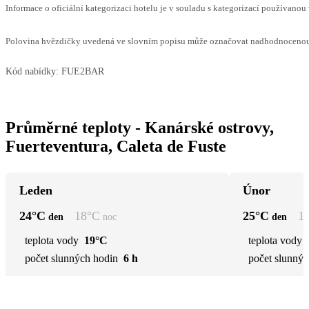
Informace o oficiální kategorizaci hotelu je v souladu s kategorizací používanou 
Polovina hvězdičky uvedená ve slovním popisu může označovat nadhodnocenou n
Kód nabídky:
FUE2BAR
Průměrné teploty - Kanárské ostrovy,
Fuerteventura, Caleta de Fuste
Leden
Únor
24
°C
18
°C
25
°C
1
den
noc
den
teplota vody
19°C
teplota vody
počet slunných hodin
6 h
počet slunnýc