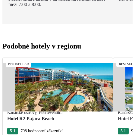
mezi 7:00 a 8:00.
Podobné hotely v regionu
BESTSELLER
BESTSEL
Kanárské ostrovy
,
Fuerteventura
Kanárské 
Hotel R2 Pajara Beach
Hotel Fu
5.1
708 hodnocení zákazníků
5.1
96