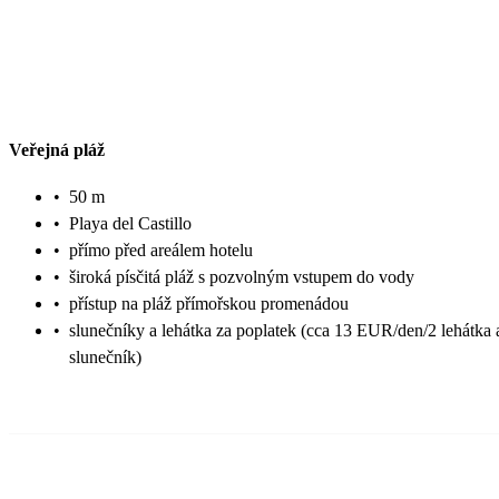
Veřejná pláž
•
50 m
•
Playa del Castillo
•
přímo před areálem hotelu
•
široká písčitá pláž s pozvolným vstupem do vody
•
přístup na pláž přímořskou promenádou
•
slunečníky a lehátka za poplatek (cca 13 EUR/den/2 lehátka 
slunečník)