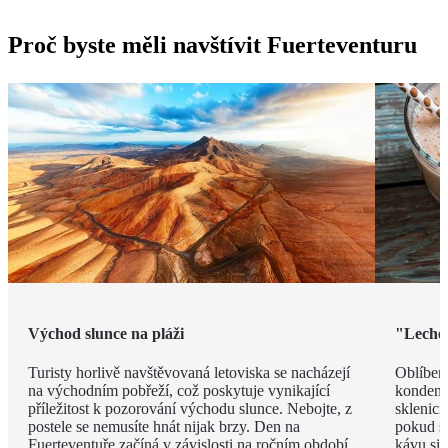
Proč byste měli navštívit Fuerteventuru
Východ slunce na pláži
"Leche 
Turisty horlivě navštěvovaná letoviska se nacházejí
Oblíben
na východním pobřeží, což poskytuje vynikající
kondenz
příležitost k pozorování východu slunce. Nebojte, z
sklenici
postele se nemusíte hnát nijak brzy. Den na
pokud si
Fuerteventuře začíná v závislosti na ročním období
kávu si 