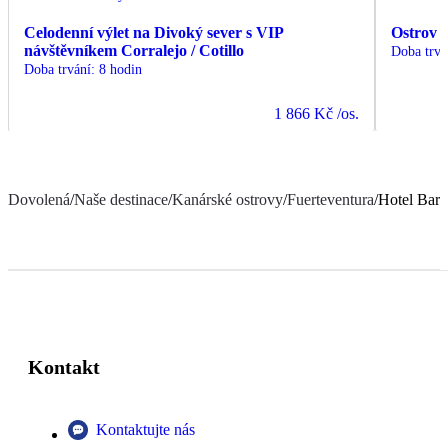
Celodenní výlet na Divoký sever s VIP
Ostrov 
návštěvníkem Corralejo / Cotillo
Doba trvá
Doba trvání
:
8 hodin
1 866 Kč
/os.
Dovolená
/
Naše destinace
/
Kanárské ostrovy
/
Fuerteventura
/
Hotel Barc
Kontakt
Kontaktujte nás