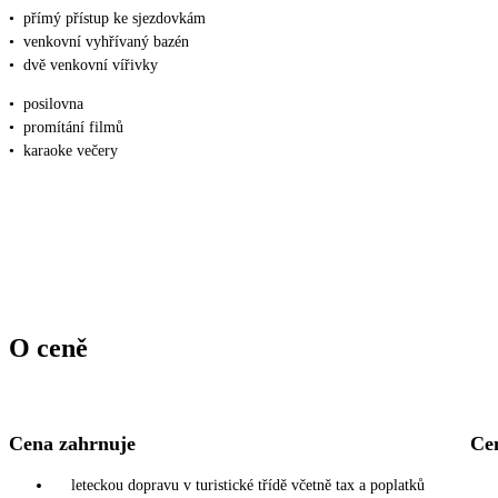
•
přímý přístup ke sjezdovkám
•
venkovní vyhřívaný bazén
•
dvě venkovní vířivky
•
posilovna
•
promítání filmů
•
karaoke večery
O ceně
Cena zahrnuje
Ce
leteckou dopravu v turistické třídě včetně tax a poplatků