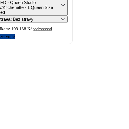
ED - Queen Studio
/Kitchenette - 1 Queen Size
ed
trava
:
Bez stravy
lkem:
109 138 Kč
podrobnosti
zervujte