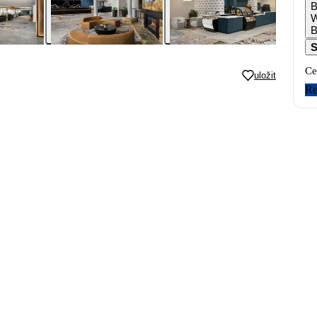
B
W
B
S
Ce
uložit
Re