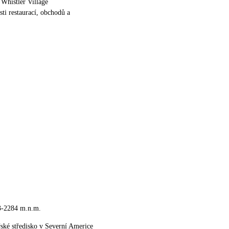
 Whistler Village
sti restaurací, obchodů a
3-2284 m.n.m.
řské středisko v Severní Americe