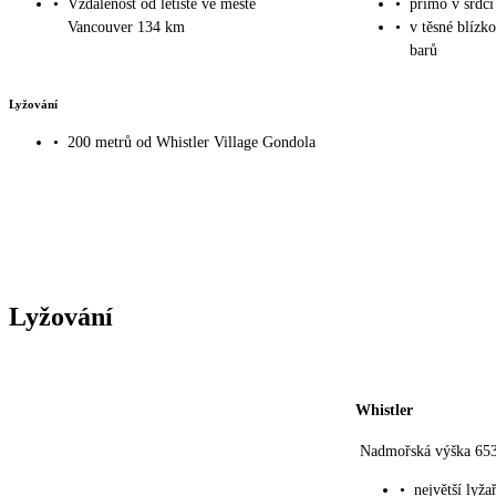
•
Vzdálenost od letiště ve měste
•
přímo v srdci
Vancouver 134 km
•
v těsné blízko
barů
Lyžování
•
200 metrů od Whistler Village Gondola
Lyžování
Whistler
Nadmořská výška 65
•
největší lyža