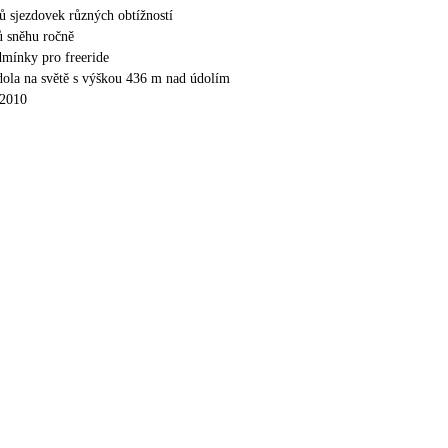
ů sjezdovek různých obtížností
ů sněhu ročně
dmínky pro freeride
dola na světě s výškou 436 m nad údolím
 2010