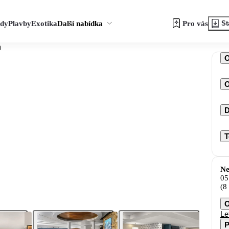
zdy
Plavby
Exotika
Další nabídka
Pro vás
St
a
O
D
T
Ne
05
(8
O
Le
P