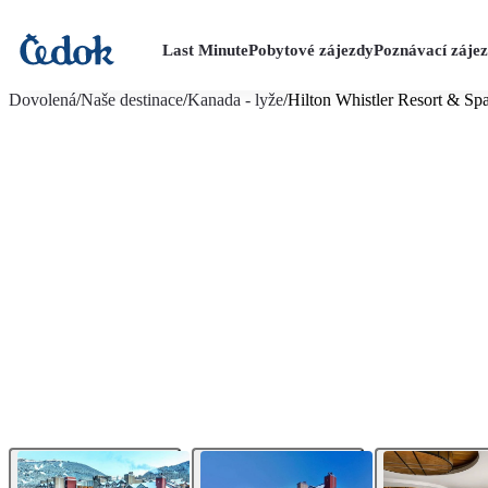
Last Minute
Pobytové zájezdy
Poznávací záje
více fotografií (17)
Dovolená
/
Naše destinace
/
Kanada - lyže
/
Hilton Whistler Resort & Sp