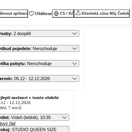
áhnout aplikaci
Oblíbené
CS / Kč
Klientská zóna Můj Čedok
Osoby
:
2 dospělí
dkud pojedete
:
Nerozhoduje
élka pobytu
:
Nerozhoduje
ermín
:
05.12 - 12.12.2026
jlepší možnost v tomto období:
.12
-
12.12.2026
 dní, 7 nocí)
dlet
:
Vídeň (letiště), 10:35
tový řád
okoj
:
STUDIO QUEEN SIZE