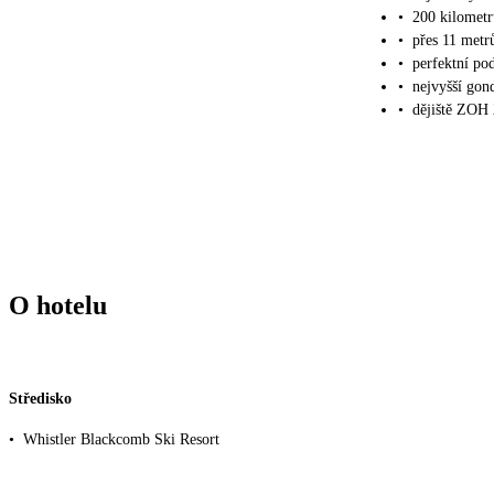
•
200 kilometr
•
přes 11 metr
•
perfektní po
•
nejvyšší gon
•
dějiště ZOH
O hotelu
Středisko
•
Whistler Blackcomb Ski Resort