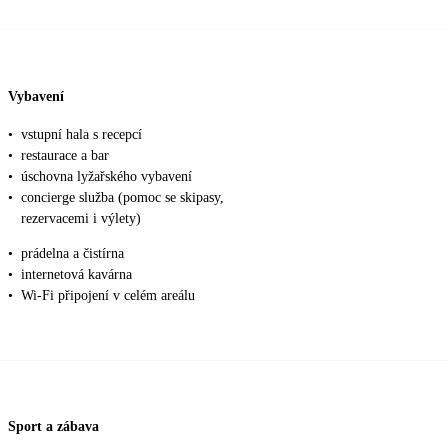
Vybavení
•
vstupní hala s recepcí
•
restaurace a bar
•
úschovna lyžařského vybavení
•
concierge služba (pomoc se skipasy,
rezervacemi i výlety)
•
prádelna a čistírna
•
internetová kavárna
•
Wi-Fi připojení v celém areálu
Sport a zábava