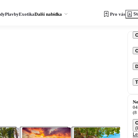
zdy
Plavby
Exotika
Další nabídka
Pro vás
St
O
D
T
Ne
04
(8
O
(
Le