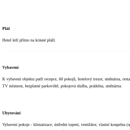
Pláž
Hotel leží přímo na krásné pláži.
Vybavení
K vybavení objektu patří recepce, 60 pokojů, hotelový trezor, směnárna, resta
TV místnost, bezplatné parkoviště, pokojová služba, prádelna, směnárna.
Ubytování
Vybavení pokoje - klimatizace, ústřední topení, ventilátor, vlastní koupelna (