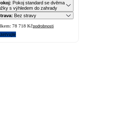
okoj
:
Pokoj standard se dvěma
ůžky s výhledem do zahrady
trava
:
Bez stravy
lkem:
78 718 Kč
podrobnosti
zervujte