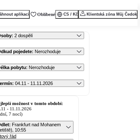
áhnout aplikaci
Oblíbené
CS / Kč
Klientská zóna Můj Čedok
Osoby
:
2 dospělí
dkud pojedete
:
Nerozhoduje
élka pobytu
:
Nerozhoduje
ermín
:
04.11 - 11.11.2026
jlepší možnost v tomto období:
.11
-
11.11.2026
 dní, 7 nocí)
dlet
:
Frankfurt nad Mohanem
letiště), 10:55
tový řád