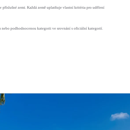
v příslušné zemi. Každá země uplatňuje vlastní kritéria pro udělení
ebo podhodnocenou kategorii ve srovnání s oficiální kategorií.