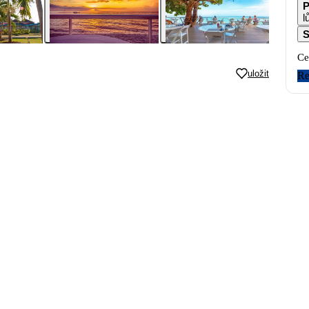
P
l
S
Ce
uložit
Re