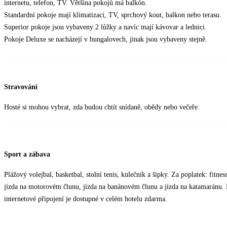
internetu, telefon, TV. Většina pokojů má balkón.
Standardní pokoje mají klimatizaci, TV, sprchový kout, balkon nebo terasu.
Superior pokoje jsou vybaveny 2 lůžky a navíc mají kávovar a lednici.
Pokoje Deluxe se nacházejí v bungalovech, jinak jsou vybaveny stejně.
Stravování
Hosté si mohou vybrat, zda budou chtít snídaně, obědy nebo večeře.
Sport a zábava
Plážový volejbal, basketbal, stolní tenis, kulečník a šipky. Za poplatek: fitnes
jízda na motorovém člunu, jízda na banánovém člunu a jízda na katamaránu.
internetové připojení je dostupné v celém hotelu zdarma.