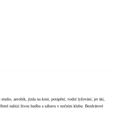
s studio, aerobik, jízda na koni, potápění, vodní lyžování, jet ski,
 Hotel nabízí živou hudbu a zábavu v nočním klubu. Bezdrátové