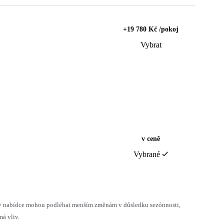
+19 780 Kč /pokoj
Vybrat
v ceně
Vybrané
h v nabídce mohou podléhat menším změnám v důsledku sezónnosti,
á vliv.