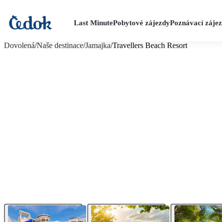
Last Minute
Pobytové zájezdy
Poznávací záje
více fotografií (9)
Dovolená
/
Naše destinace
/
Jamajka
/
Travellers Beach Resort