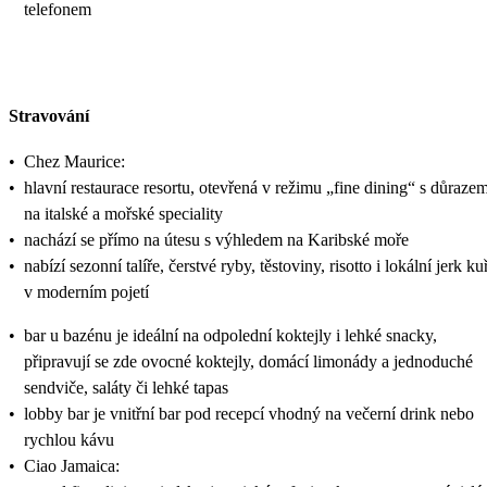
telefonem
Stravování
•
Chez Maurice:
•
hlavní restaurace resortu, otevřená v režimu „fine dining“ s důraze
na italské a mořské speciality
•
nachází se přímo na útesu s výhledem na Karibské moře
•
nabízí sezonní talíře, čerstvé ryby, těstoviny, risotto i lokální jerk ku
v moderním pojetí
•
bar u bazénu je ideální na odpolední koktejly i lehké snacky,
připravují se zde ovocné koktejly, domácí limonády a jednoduché
sendviče, saláty či lehké tapas
•
lobby bar je vnitřní bar pod recepcí vhodný na večerní drink nebo
rychlou kávu
•
Ciao Jamaica: