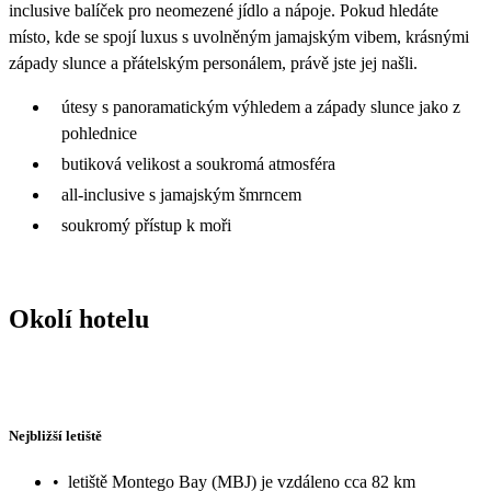
inclusive balíček pro neomezené jídlo a nápoje. Pokud hledáte
místo, kde se spojí luxus s uvolněným jamajským vibem, krásnými
západy slunce a přátelským personálem, právě jste jej našli.
útesy s panoramatickým výhledem a západy slunce jako z
pohlednice
butiková velikost a soukromá atmosféra
all-inclusive s jamajským šmrncem
soukromý přístup k moři
Okolí hotelu
Nejbližší letiště
•
letiště Montego Bay (MBJ) je vzdáleno cca 82 km