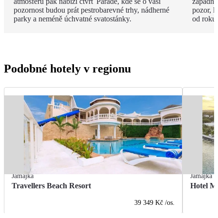
atmosféru pak nabízí čtvrť Parade, kde se o vaši
západní 
pozornost budou prát pestrobarevné trhy, nádherné
pozor, k
parky a neméně úchvatné svatostánky.
od roku
Podobné hotely v regionu
Jamajka
Jamajka
Travellers Beach Resort
Hotel M
39 349 Kč
/os.