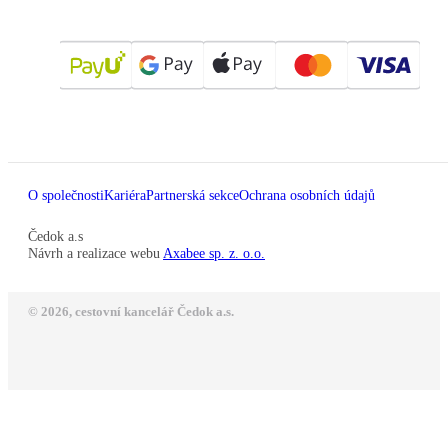
O společnosti
Kariéra
Partnerská sekce
Ochrana osobních údajů
Čedok a.s
Návrh a realizace webu
Axabee sp. z. o.o.
© 2026, cestovní kancelář Čedok a.s.