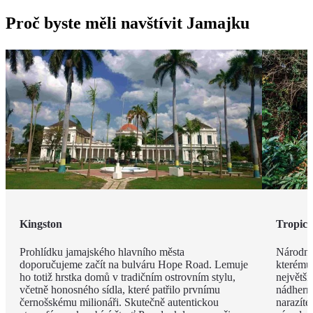
Proč byste měli navštívit Jamajku
Kingston
Tropick
Prohlídku jamajského hlavního města
Národní
doporučujeme začít na bulváru Hope Road. Lemuje
kterému
ho totiž hrstka domů v tradičním ostrovním stylu,
největš
včetně honosného sídla, které patřilo prvnímu
nádherný
černošskému milionáři. Skutečně autentickou
narazíte