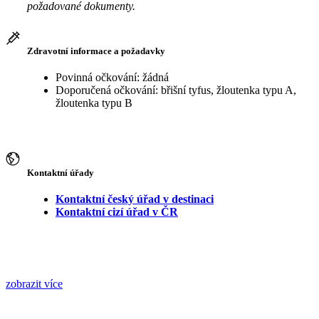
požadované dokumenty.
Zdravotní informace a požadavky
Povinná očkování: žádná
Doporučená očkování: břišní tyfus, žloutenka typu A,
žloutenka typu B
Kontaktní úřady
Kontaktní český úřad v destinaci
Kontaktní cizí úřad v ČR
zobrazit více