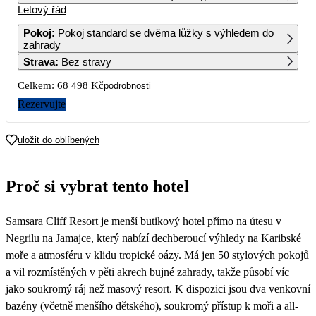
Letový řád
1
2
3
4
Pokoj
:
Pokoj standard se dvěma lůžky s výhledem do
zahrady
5
6
7
8
9
10
11
Strava
:
Bez stravy
34 429
34 249
Celkem:
68 498 Kč
podrobnosti
12
13
14
15
16
17
18
34 429
34 289
Rezervujte
19
20
21
22
23
24
25
37 319
34 249
uložit do oblíbených
26
27
28
29
30
31
Proč si vybrat tento hotel
Samsara Cliff Resort je menší butikový hotel přímo na útesu v
Negrilu na Jamajce, který nabízí dechberoucí výhledy na Karibské
moře a atmosféru v klidu tropické oázy. Má jen 50 stylových pokojů
a vil rozmístěných v pěti akrech bujné zahrady, takže působí víc
jako soukromý ráj než masový resort. K dispozici jsou dva venkovní
bazény (včetně menšího dětského), soukromý přístup k moři a all-