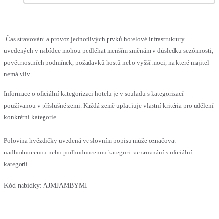
Čas stravování a provoz jednotlivých prvků hotelové infrastruktury
uvedených v nabídce mohou podléhat menším změnám v důsledku sezónnosti,
povětrnostních podmínek, požadavků hostů nebo vyšší moci, na které majitel
nemá vliv.
Informace o oficiální kategorizaci hotelu je v souladu s kategorizací
používanou v příslušné zemi. Každá země uplatňuje vlastní kritéria pro udělení
konkrétní kategorie.
Polovina hvězdičky uvedená ve slovním popisu může označovat
nadhodnocenou nebo podhodnocenou kategorii ve srovnání s oficiální
kategorií.
Kód nabídky:
AJMJAMBYMI