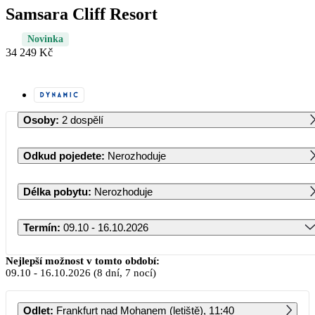
Samsara Cliff Resort
Novinka
34 249 Kč
Osoby
:
2 dospělí
Odkud pojedete
:
Nerozhoduje
Délka pobytu
:
Nerozhoduje
Termín
:
09.10 - 16.10.2026
Říjen 2026
Nejlepší možnost v tomto období:
09.10
-
16.10.2026
(8 dní, 7 nocí)
PO
ÚT
ST
ČT
PÁ
SO
NE
Odlet
:
Frankfurt nad Mohanem (letiště), 11:40