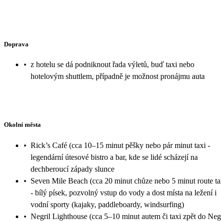
Doprava
•
z hotelu se dá podniknout řada výletů, buď taxi nebo
hotelovým shuttlem, případně je možnost pronájmu auta
Okolní města
•
Rick’s Café (cca 10–15 minut pěšky nebo pár minut taxi -
legendární útesové bistro a bar, kde se lidé scházejí na
dechberoucí západy slunce
•
Seven Mile Beach (cca 20 minut chůze nebo 5 minut route ta
- bílý písek, pozvolný vstup do vody a dost místa na ležení i
vodní sporty (kajaky, paddleboardy, windsurfing)
•
Negril Lighthouse (cca 5–10 minut autem či taxi zpět do Neg