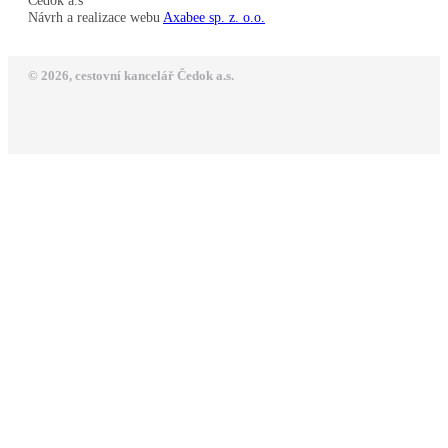
Čedok a.s
Návrh a realizace webu
Axabee sp. z. o.o.
© 2026, cestovní kancelář Čedok a.s.