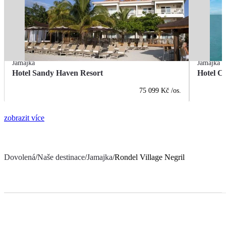
Jamajka
Jamajka
Hotel Sandy Haven Resort
Hotel Co
75 099 Kč
/os.
zobrazit více
Dovolená
/
Naše destinace
/
Jamajka
/
Rondel Village Negril