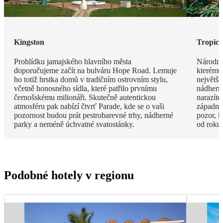
Kingston
Tropick
Prohlídku jamajského hlavního města
Národní
doporučujeme začít na bulváru Hope Road. Lemuje
kterému
ho totiž hrstka domů v tradičním ostrovním stylu,
největš
včetně honosného sídla, které patřilo prvnímu
nádherný
černošskému milionáři. Skutečně autentickou
narazíte
atmosféru pak nabízí čtvrť Parade, kde se o vaši
západní 
pozornost budou prát pestrobarevné trhy, nádherné
pozor, k
parky a neméně úchvatné svatostánky.
od roku
Podobné hotely v regionu