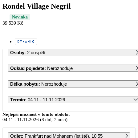
Rondel Village Negril
Novinka
39 539 Kč
Osoby
:
2 dospělí
Odkud pojedete
:
Nerozhoduje
Délka pobytu
:
Nerozhoduje
Termín
:
04.11 - 11.11.2026
Listopad 2026
Nejlepší možnost v tomto období:
04.11
-
11.11.2026
(8 dní, 7 nocí)
PO
ÚT
ST
ČT
PÁ
SO
NE
Odlet
:
Frankfurt nad Mohanem (letiště), 10:55