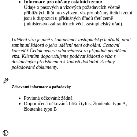
Informace pro občany ostatních zemí:
Údaje o pasových a vízových požadavcích včetně
přibližných lhůt pro vyřízení víz pro občany třetích zemí
jsou k dispozici u příslušných úřadů třetí země
(ministerstvo zahraničních věcí, zastupitelský úřad).
Udělení víza je plně v kompetenci zastupitelských úřadů, proti
zamítnutí žádosti o jeho udělení není odvolání. Cestovní
kancelář Čedok nenese odpovědnost za případné neudělení
víza. Klientům doporučujeme podávat žádosti o víza s
dostatečným předstihem a k žádosti dokládat všechny
požadované dokumenty.
Zdravotní informace a požadavky
Povinná očkování: žádná
Doporučená očkování: břišní tyfus, žloutenka typu A,
žloutenka typu B