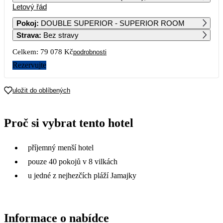
Letový řád
1
Pokoj
:
DOUBLE SUPERIOR - SUPERIOR ROOM
Strava
:
Bez stravy
2
3
4
5
6
7
8
39 539
63 669
Celkem:
79 078 Kč
podrobnosti
9
10
11
12
13
14
15
Rezervujte
44 549
52 559
16
17
18
19
20
21
22
uložit do oblíbených
45 879
48 629
23
24
25
26
27
28
29
Proč si vybrat tento hotel
43 749
43 949
30
příjemný menší hotel
pouze 40 pokojů v 8 vilkách
u jedné z nejhezčích pláží Jamajky
Informace o nabídce