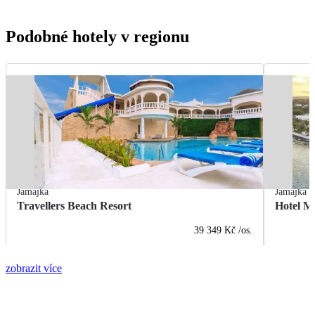
Podobné hotely v regionu
Jamajka
Jamajka
Travellers Beach Resort
Hotel M
39 349 Kč
/os.
zobrazit více