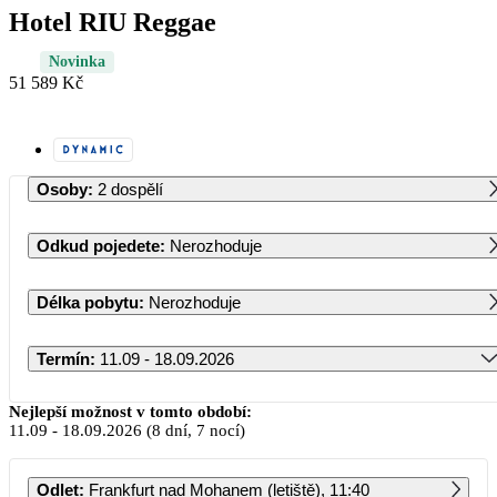
Hotel RIU Reggae
Novinka
51 589 Kč
Osoby
:
2 dospělí
Odkud pojedete
:
Nerozhoduje
Délka pobytu
:
Nerozhoduje
Termín
:
11.09 - 18.09.2026
Září 2026
Nejlepší možnost v tomto období:
11.09
-
18.09.2026
(8 dní, 7 nocí)
PO
ÚT
ST
ČT
PÁ
SO
NE
Odlet
:
Frankfurt nad Mohanem (letiště), 11:40