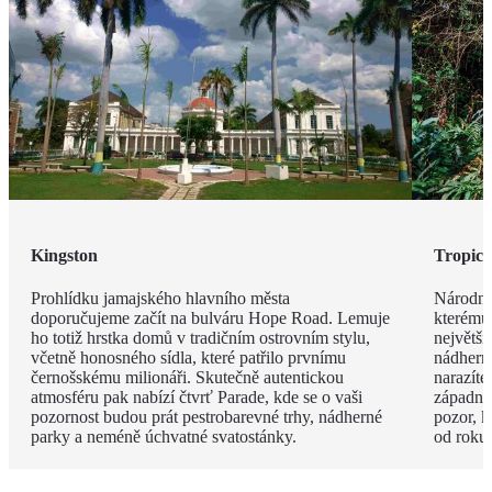
Kingston
Tropick
Prohlídku jamajského hlavního města
Národní
doporučujeme začít na bulváru Hope Road. Lemuje
kterému
ho totiž hrstka domů v tradičním ostrovním stylu,
největš
včetně honosného sídla, které patřilo prvnímu
nádherný
černošskému milionáři. Skutečně autentickou
narazíte
atmosféru pak nabízí čtvrť Parade, kde se o vaši
západní 
pozornost budou prát pestrobarevné trhy, nádherné
pozor, k
parky a neméně úchvatné svatostánky.
od roku