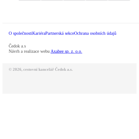
O společnosti
Kariéra
Partnerská sekce
Ochrana osobních údajů
Čedok a.s
Návrh a realizace webu
Axabee sp. z. o.o.
© 2026, cestovní kancelář Čedok a.s.