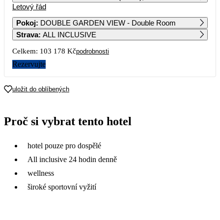
Letový řád
1
2
3
4
5
6
58 819
Pokoj
:
DOUBLE GARDEN VIEW - Double Room
Strava
:
ALL INCLUSIVE
7
8
9
10
11
12
13
51 589
Celkem:
103 178 Kč
podrobnosti
14
15
16
17
18
19
20
Rezervujte
58 759
21
22
23
24
25
26
27
uložit do oblíbených
55 419
28
29
30
Proč si vybrat tento hotel
89 899
hotel pouze pro dospělé
All inclusive 24 hodin denně
wellness
široké sportovní vyžití