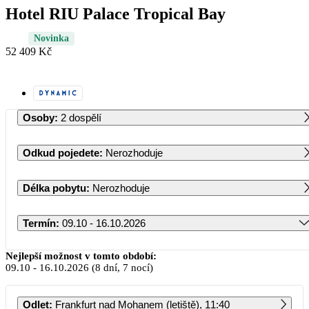
Hotel RIU Palace Tropical Bay
Novinka
52 409 Kč
Osoby
:
2 dospělí
Odkud pojedete
:
Nerozhoduje
Délka pobytu
:
Nerozhoduje
Termín
:
09.10 - 16.10.2026
Říjen 2026
Nejlepší možnost v tomto období:
09.10
-
16.10.2026
(8 dní, 7 nocí)
PO
ÚT
ST
ČT
PÁ
SO
NE
Odlet
:
Frankfurt nad Mohanem (letiště), 11:40