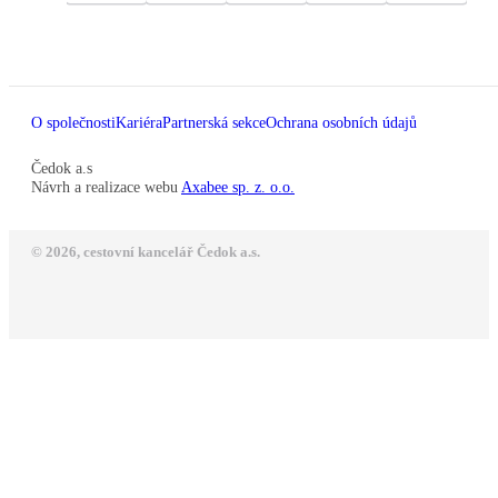
O společnosti
Kariéra
Partnerská sekce
Ochrana osobních údajů
Čedok a.s
Návrh a realizace webu
Axabee sp. z. o.o.
© 2026, cestovní kancelář Čedok a.s.