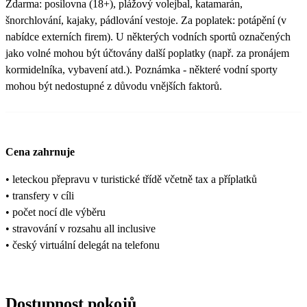
Zdarma: posilovna (18+), plážový volejbal, katamarán,
šnorchlování, kajaky, pádlování vestoje. Za poplatek: potápění (v
nabídce externích firem). U některých vodních sportů označených
jako volné mohou být účtovány další poplatky (např. za pronájem
kormidelníka, vybavení atd.). Poznámka - některé vodní sporty
mohou být nedostupné z důvodu vnějších faktorů.
Cena zahrnuje
• leteckou přepravu v turistické třídě včetně tax a příplatků
• transfery v cíli
• počet nocí dle výběru
• stravování v rozsahu all inclusive
• český virtuální delegát na telefonu
Dostupnost pokojů