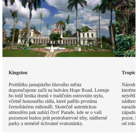
Kingston
Tropick
Prohlídku jamajského hlavního města
Národní
doporučujeme začít na bulváru Hope Road. Lemuje
kterému
ho totiž hrstka domů v tradičním ostrovním stylu,
největš
včetně honosného sídla, které patřilo prvnímu
nádherný
černošskému milionáři. Skutečně autentickou
narazíte
atmosféru pak nabízí čtvrť Parade, kde se o vaši
západní 
pozornost budou prát pestrobarevné trhy, nádherné
pozor, k
parky a neméně úchvatné svatostánky.
od roku