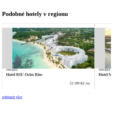
Podobné hotely v regionu
Jamajka
Jamajka
Hotel RIU Ocho Rios
Hotel M
53 109 Kč
/os.
zobrazit více