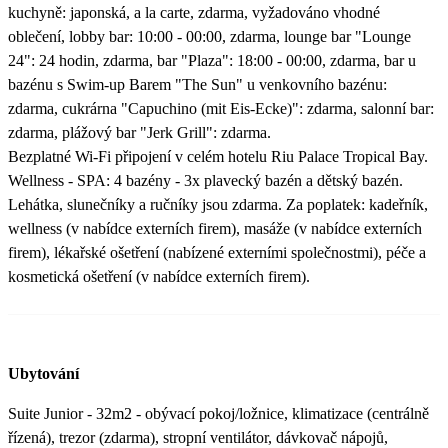
kuchyně: japonská, a la carte, zdarma, vyžadováno vhodné
oblečení, lobby bar: 10:00 - 00:00, zdarma, lounge bar "Lounge
24": 24 hodin, zdarma, bar "Plaza": 18:00 - 00:00, zdarma, bar u
bazénu s Swim-up Barem "The Sun" u venkovního bazénu:
zdarma, cukrárna "Capuchino (mit Eis-Ecke)": zdarma, salonní bar:
zdarma, plážový bar "Jerk Grill": zdarma.
Bezplatné Wi-Fi připojení v celém hotelu Riu Palace Tropical Bay.
Wellness - SPA: 4 bazény - 3x plavecký bazén a dětský bazén.
Lehátka, slunečníky a ručníky jsou zdarma. Za poplatek: kadeřník,
wellness (v nabídce externích firem), masáže (v nabídce externích
firem), lékařské ošetření (nabízené externími společnostmi), péče a
kosmetická ošetření (v nabídce externích firem).
Ubytování
Suite Junior - 32m2 - obývací pokoj/ložnice, klimatizace (centrálně
řízená), trezor (zdarma), stropní ventilátor, dávkovač nápojů,