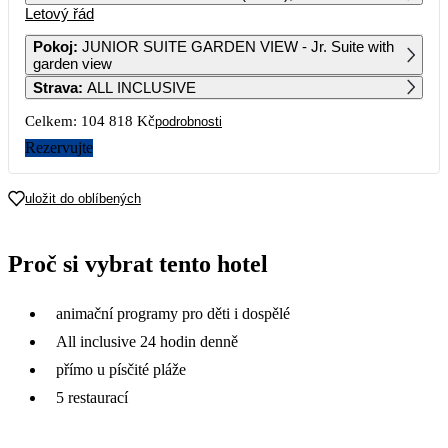
Letový řád
1
2
3
4
Pokoj
:
JUNIOR SUITE GARDEN VIEW - Jr. Suite with
garden view
5
6
7
8
9
10
11
Strava
:
ALL INCLUSIVE
53 549
52 409
Celkem:
104 818 Kč
podrobnosti
12
13
14
15
16
17
18
53 549
52 439
Rezervujte
19
20
21
22
23
24
25
55 489
52 439
uložit do oblíbených
26
27
28
29
30
31
53 199
Proč si vybrat tento hotel
animační programy pro děti i dospělé
All inclusive 24 hodin denně
přímo u písčité pláže
5 restaurací