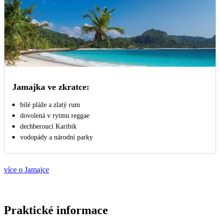
Jamajka ve zkratce:
bílé pláže a zlatý rum
dovolená v rytmu reggae
dechberoucí Karibik
vodopády a národní parky
více o Jamajce
Praktické informace