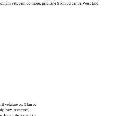
ozvolným vstupem do moře, přibližně 9 km od centra West End
ril vzdálené cca 9 km od
dy, bary, restarauce)
e Bay vzdálená cca 8 km