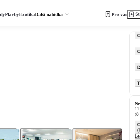
zdy
Plavby
Exotika
Další nabídka
Pro vás
St
O
D
T
Ne
11
(8
O
(
Le