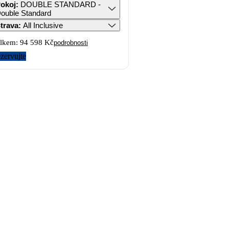
okoj
:
DOUBLE STANDARD -
ouble Standard
trava
:
All Inclusive
lkem:
94 598 Kč
podrobnosti
zervujte