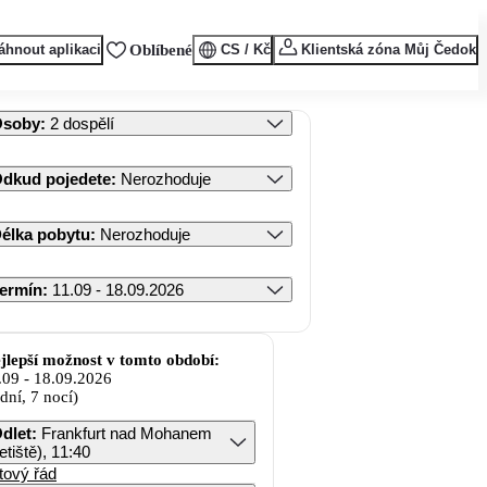
áhnout aplikaci
Oblíbené
CS / Kč
Klientská zóna Můj Čedok
Osoby
:
2 dospělí
dkud pojedete
:
Nerozhoduje
élka pobytu
:
Nerozhoduje
ermín
:
11.09 - 18.09.2026
jlepší možnost v tomto období:
.09
-
18.09.2026
 dní, 7 nocí)
dlet
:
Frankfurt nad Mohanem
letiště), 11:40
tový řád