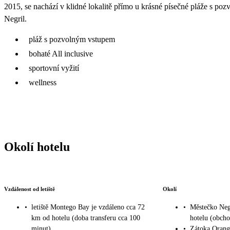
2015, se nachází v klidné lokalitě přímo u krásné písečné pláže s p
Negril.
pláž s pozvolným vstupem
bohaté All inclusive
sportovní vyžití
wellness
Okolí hotelu
Vzdálenost od letiště
Okolí
•
letiště Montego Bay je vzdáleno cca 72
•
Městečko Neg
km od hotelu (doba transferu cca 100
hotelu (obcho
minut)
•
Zátoka Orang