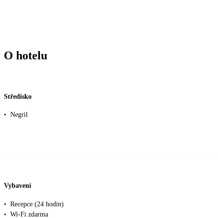
O hotelu
Středisko
•
Negril
Vybavení
•
Recepce (24 hodin)
•
Wi-Fi zdarma