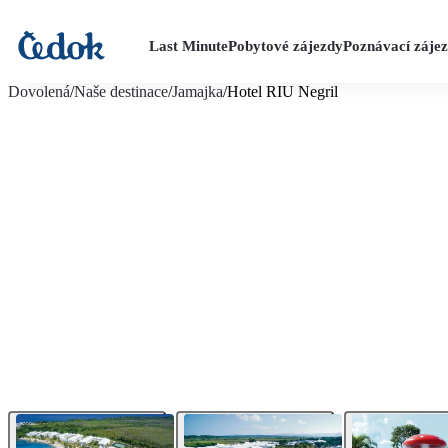
Last Minute
Pobytové zájezdy
Poznávací záje
více fotografií (20)
Dovolená
/
Naše destinace
/
Jamajka
/
Hotel RIU Negril