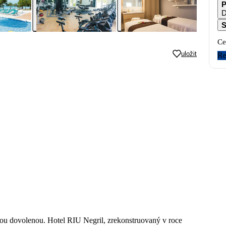
P
D
S
Ce
uložit
Re
nou dovolenou. Hotel RIU Negril, zrekonstruovaný v roce