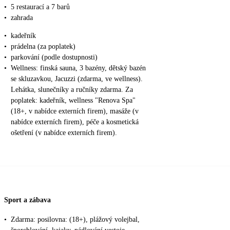
•
5 restaurací a 7 barů
•
zahrada
•
kadeřník
•
prádelna (za poplatek)
•
parkování (podle dostupnosti)
•
Wellness: finská sauna, 3 bazény, dětský bazén
se skluzavkou, Jacuzzi (zdarma, ve wellness).
Lehátka, slunečníky a ručníky zdarma. Za
poplatek: kadeřník, wellness "Renova Spa"
(18+, v nabídce externích firem), masáže (v
nabídce externích firem), péče a kosmetická
ošetření (v nabídce externích firem).
Sport a zábava
•
Zdarma: posilovna: (18+), plážový volejbal,