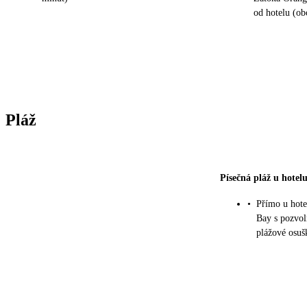
od hotelu (ob
Pláž
Písečná pláž u hotel
•
Přímo u hote
Bay s pozvol
plážové osušk