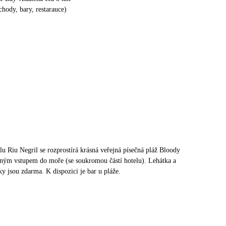
chody, bary, restarauce)
u
lu Riu Negril se rozprostírá krásná veřejná písečná pláž Bloody
ným vstupem do moře (se soukromou částí hotelu). Lehátka a
y jsou zdarma. K dispozici je bar u pláže.