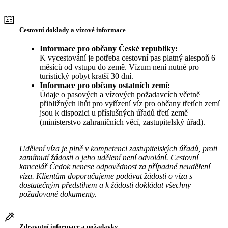
Cestovní doklady a vízové informace
Informace pro občany České republiky:
K vycestování je potřeba cestovní pas platný alespoň 6
měsíců od vstupu do země. Vízum není nutné pro
turistický pobyt kratší 30 dní.
Informace pro občany ostatních zemí:
Údaje o pasových a vízových požadavcích včetně
přibližných lhůt pro vyřízení víz pro občany třetích zemí
jsou k dispozici u příslušných úřadů třetí země
(ministerstvo zahraničních věcí, zastupitelský úřad).
Udělení víza je plně v kompetenci zastupitelských úřadů, proti
zamítnutí žádosti o jeho udělení není odvolání. Cestovní
kancelář Čedok nenese odpovědnost za případné neudělení
víza. Klientům doporučujeme podávat žádosti o víza s
dostatečným předstihem a k žádosti dokládat všechny
požadované dokumenty.
Zdravotní informace a požadavky