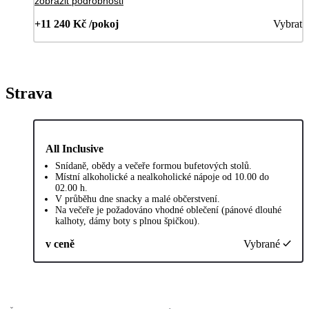
zobrazit podrobnosti
+11 240 Kč /pokoj
Vybrat
Strava
All Inclusive
Snídaně, obědy a večeře formou bufetových stolů.
Místní alkoholické a nealkoholické nápoje od 10.00 do
02.00 h.
V průběhu dne snacky a malé občerstvení.
Na večeře je požadováno vhodné oblečení (pánové dlouhé
kalhoty, dámy boty s plnou špičkou).
v ceně
Vybrané