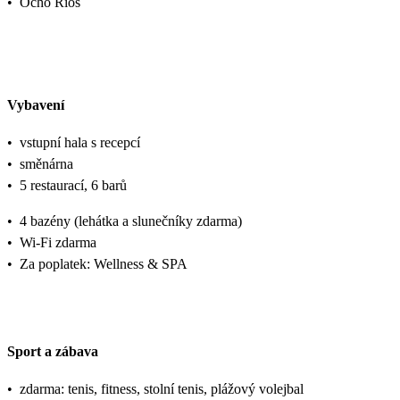
•
Ocho Rios
Vybavení
•
vstupní hala s recepcí
•
směnárna
•
5 restaurací, 6 barů
•
4 bazény (lehátka a slunečníky zdarma)
•
Wi-Fi zdarma
•
Za poplatek: Wellness & SPA
Sport a zábava
•
zdarma: tenis, fitness, stolní tenis, plážový volejbal