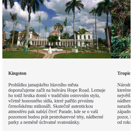
Kingston
Tropick
Prohlídku jamajského hlavního města
Národní
doporučujeme začít na bulváru Hope Road. Lemuje
kterému
ho totiž hrstka domů v tradičním ostrovním stylu,
největš
včetně honosného sídla, které patřilo prvnímu
nádherný
černošskému milionáři. Skutečně autentickou
narazíte
atmosféru pak nabízí čtvrť Parade, kde se o vaši
západní 
pozornost budou prát pestrobarevné trhy, nádherné
pozor, k
parky a neméně úchvatné svatostánky.
od roku