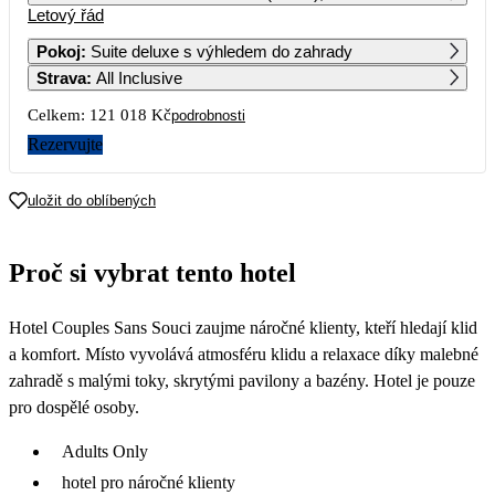
Letový řád
1
2
3
4
Pokoj
:
Suite deluxe s výhledem do zahrady
Strava
:
All Inclusive
5
6
7
8
9
10
11
63 219
Celkem:
121 018 Kč
podrobnosti
12
13
14
15
16
17
18
Rezervujte
60 509
19
20
21
22
23
24
25
uložit do oblíbených
62 089
26
27
28
29
30
Proč si vybrat tento hotel
Hotel Couples Sans Souci zaujme náročné klienty, kteří hledají klid
a komfort. Místo vyvolává atmosféru klidu a relaxace díky malebné
zahradě s malými toky, skrytými pavilony a bazény. Hotel je pouze
pro dospělé osoby.
Adults Only
hotel pro náročné klienty