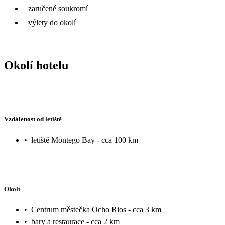
zaručené soukromí
výlety do okolí
Okolí hotelu
Vzdálenost od letiště
•
letiště Montego Bay - cca 100 km
Okolí
•
Centrum městečka Ocho Rios - cca 3 km
•
bary a restaurace - cca 2 km