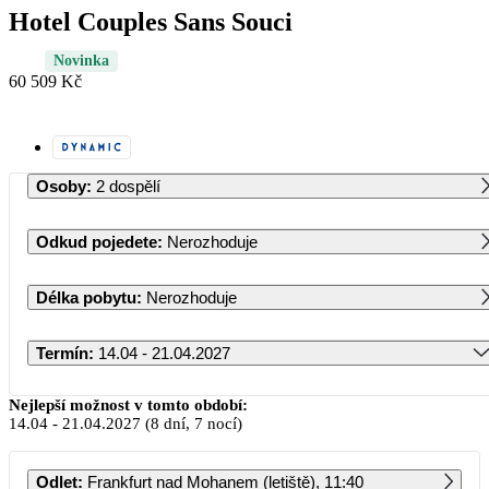
Hotel Couples Sans Souci
Novinka
60 509 Kč
Osoby
:
2 dospělí
Odkud pojedete
:
Nerozhoduje
Délka pobytu
:
Nerozhoduje
Termín
:
14.04 - 21.04.2027
Duben 2027
Nejlepší možnost v tomto období:
14.04
-
21.04.2027
(8 dní, 7 nocí)
PO
ÚT
ST
ČT
PÁ
SO
NE
Odlet
:
Frankfurt nad Mohanem (letiště), 11:40