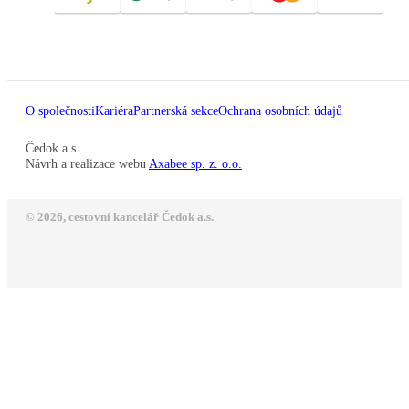
O společnosti
Kariéra
Partnerská sekce
Ochrana osobních údajů
Čedok a.s
Návrh a realizace webu
Axabee sp. z. o.o.
© 2026, cestovní kancelář Čedok a.s.