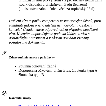
přibližných lhůt pro vyřízení víz pro občany třetích zemí
jsou k dispozici u příslušných úřadů třetí země
(ministerstvo zahraničních věcí, zastupitelský úřad).
Udělení víza je plně v kompetenci zastupitelských úřadů, proti
zamítnutí žádosti o jeho udělení není odvolání. Cestovní
kancelář Čedok nenese odpovědnost za případné neudělení
víza. Klientům doporučujeme podávat žádosti o víza s
dostatečným předstihem a k žádosti dokládat všechny
požadované dokumenty.
Zdravotní informace a požadavky
Povinná očkování: žádná
Doporučená očkování: břišní tyfus, žloutenka typu A,
žloutenka typu B
Kontaktní úřady