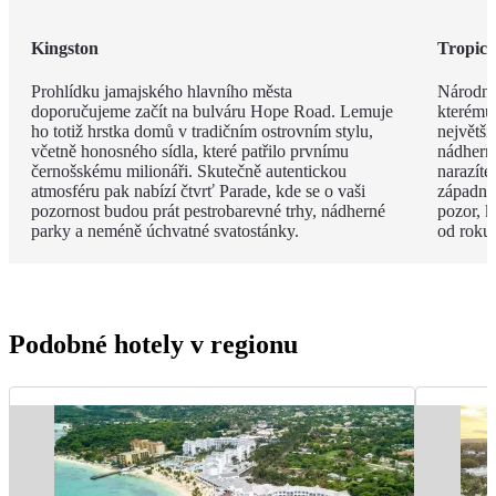
Kingston
Tropick
Prohlídku jamajského hlavního města
Národní
doporučujeme začít na bulváru Hope Road. Lemuje
kterému
ho totiž hrstka domů v tradičním ostrovním stylu,
největš
včetně honosného sídla, které patřilo prvnímu
nádherný
černošskému milionáři. Skutečně autentickou
narazíte
atmosféru pak nabízí čtvrť Parade, kde se o vaši
západní 
pozornost budou prát pestrobarevné trhy, nádherné
pozor, k
parky a neméně úchvatné svatostánky.
od roku
Podobné hotely v regionu