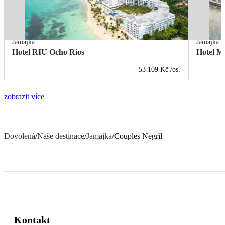
Jamajka
Jamajka
Hotel RIU Ocho Rios
Hotel M
53 109 Kč
/os.
zobrazit více
Dovolená
/
Naše destinace
/
Jamajka
/
Couples Negril
Kontakt