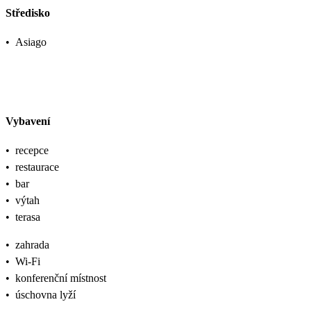
Středisko
•
Asiago
Vybavení
•
recepce
•
restaurace
•
bar
•
výtah
•
terasa
•
zahrada
•
Wi-Fi
•
konferenční místnost
•
úschovna lyží