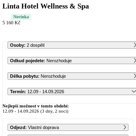
Linta Hotel Wellness & Spa
Novinka
5 160 Kč
Osoby
:
2 dospělí
Odkud pojedete
:
Nerozhoduje
Délka pobytu
:
Nerozhoduje
Termín
:
12.09 - 14.09.2026
Září 2026
Nejlepší možnost v tomto období:
12.09
-
14.09.2026
(3 dny, 2 noci)
PO
ÚT
ST
ČT
PÁ
SO
NE
Odjezd
:
Vlastní doprava
1
2
3
4
5
6