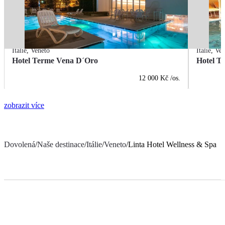
Itálie
,
Veneto
Itálie
,
Ven
Hotel Terme Vena D´Oro
Hotel T
12 000 Kč
/os.
zobrazit více
Dovolená
/
Naše destinace
/
Itálie
/
Veneto
/
Linta Hotel Wellness & Spa