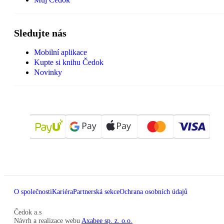
Sledujte nás
Mobilní aplikace
Kupte si knihu Čedok
Novinky
O společnosti
Kariéra
Partnerská sekce
Ochrana osobních údajů
Čedok a.s
Návrh a realizace webu
Axabee sp. z. o.o.