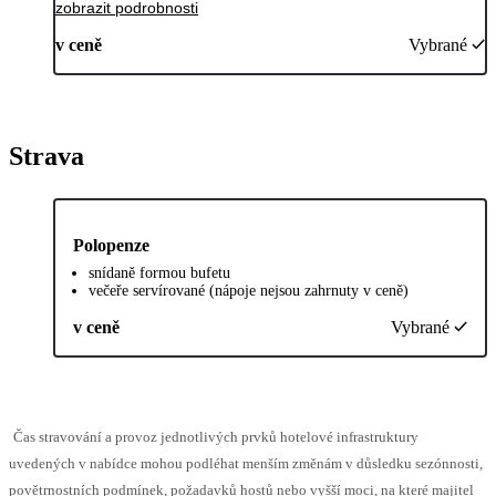
zobrazit podrobnosti
v ceně
Vybrané
Strava
Polopenze
snídaně formou bufetu
večeře servírované (nápoje nejsou zahrnuty v ceně)
v ceně
Vybrané
Čas stravování a provoz jednotlivých prvků hotelové infrastruktury
uvedených v nabídce mohou podléhat menším změnám v důsledku sezónnosti,
povětrnostních podmínek, požadavků hostů nebo vyšší moci, na které majitel