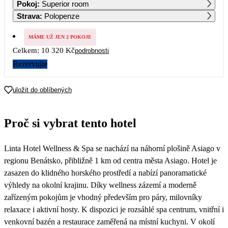
Pokoj
:
Superior room
6 080
6 080
6 080
6 080
6 080
6 080
Strava
:
Polopenze
7
8
9
10
11
12
13
6 080
6 080
6 080
6 080
5 620
5 160
5 160
MÁME UŽ JEN 2 POKOJE
Celkem:
10 320 Kč
podrobnosti
14
15
16
17
18
19
20
5 160
5 160
5 160
5 160
5 160
5 160
5 160
Rezervujte
21
22
23
24
25
26
27
5 160
5 160
5 160
5 160
5 160
5 160
5 160
uložit do oblíbených
28
29
30
5 160
5 160
5 160
Proč si vybrat tento hotel
Linta Hotel Wellness & Spa se nachází na náhorní plošině Asiago v
regionu Benátsko, přibližně 1 km od centra města Asiago. Hotel je
zasazen do klidného horského prostředí a nabízí panoramatické
výhledy na okolní krajinu. Díky wellness zázemí a moderně
zařízeným pokojům je vhodný především pro páry, milovníky
relaxace i aktivní hosty. K dispozici je rozsáhlé spa centrum, vnitřní i
venkovní bazén a restaurace zaměřená na místní kuchyni. V okolí