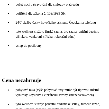
počet nocí a stravování dle smlouvy o zájezdu
pojištění dle zákona č. 159/1999 Sb.
24/7 služby česky hovořícího asistenta Čedoku na telefonu
tyto wellness služby: finská sauna, bio sauna, vnitřní bazén s
vířivkou, venkovní vířivka, relaxační zóna)
vstup do posilovny
Cena nezahrnuje
pobytová taxa (výše pobytové taxy může být úpravou místní
vyhlášky kdykoliv i v průběhu sezóny změněna/zaveden)
tyto wellness služby: privátní nudistické sauny, turecké lázně,