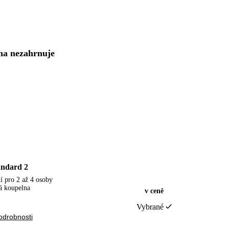
na nezahrnuje
andard 2
í pro 2 až 4 osoby
á koupelna
v ceně
Vybrané
odrobnosti