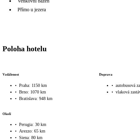
Venkovní bazén
Přímo u jezera
Poloha hotelu
Vzdálenost
Doprava
•
Praha: 1150 km
•
autobusová z
•
Brno: 1070 km
•
vlaková zast
•
Bratislava: 948 km
Okolí
•
Perugia: 30 km
•
Arezzo: 65 km
•
Siena: 80 km