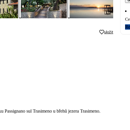
Ce
Re
uložit
čku Passignano sul Trasimeno u břehů jezera Trasimeno.