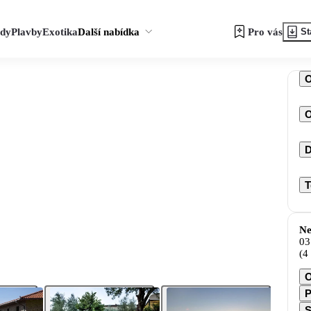
zdy
Plavby
Exotika
Další nabídka
Pro vás
St
O
D
T
Ne
03
(4
O
P
S