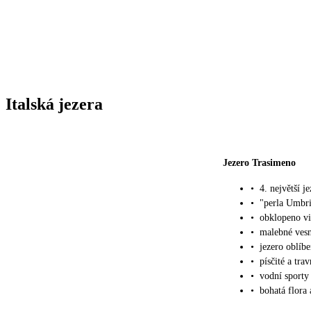
Italská jezera
Jezero Trasimeno
•
4. největší je
•
"perla Umbr
•
obklopeno vi
•
malebné vesn
•
jezero oblíb
•
písčité a tra
•
vodní sporty
•
bohatá flora 