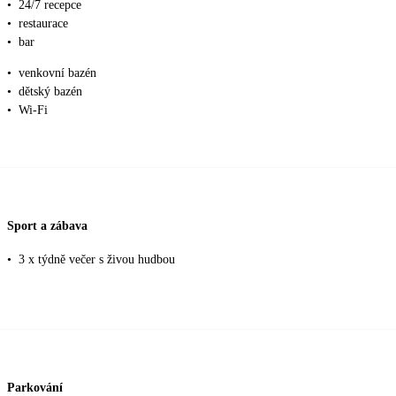
•
24/7 recepce
•
restaurace
•
bar
•
venkovní bazén
•
dětský bazén
•
Wi-Fi
Sport a zábava
•
3 x týdně večer s živou hudbou
Parkování