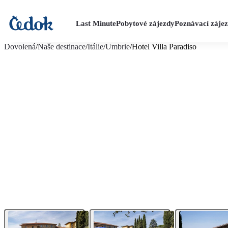
Last Minute
Pobytové zájezdy
Poznávací záje
více fotografií (14)
Dovolená
/
Naše destinace
/
Itálie
/
Umbrie
/
Hotel Villa Paradiso