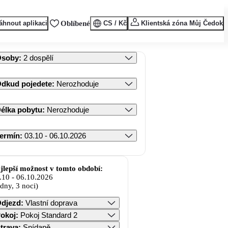
áhnout aplikaci
Oblíbené
CS / Kč
Klientská zóna Můj Čedok
Osoby
:
2 dospělí
dkud pojedete
:
Nerozhoduje
élka pobytu
:
Nerozhoduje
ermín
:
03.10 - 06.10.2026
jlepší možnost v tomto období:
.10
-
06.10.2026
 dny, 3 noci)
djezd
:
Vlastní doprava
okoj
:
Pokoj Standard 2
trava
:
Snídaně