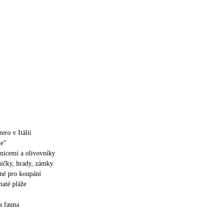
zero v Itálii
ie"
nicemi a olivovníky
ičky, hrady, zámky
ené pro koupání
vnaté pláže
a fauna