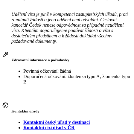
Udělení víza je plně v kompetenci zastupitelských úřadů, proti
zamítnutí žádosti o jeho udělení není odvolání. Cestovní
kancelář Čedok nenese odpovědnost za případné neudělení
víza. Klientům doporučujeme podávat žádosti o víza s
dostatečným předstihem a k žádosti dokládat všechny
požadované dokumenty.
Zdravotní informace a požadavky
Povinná očkování: žádná
Doporučená očkování: žloutenka typu A, žloutenka typu
B
Kontaktní úřady
Kontaktní český úřad v destinaci
Kontaktní cizí úřad v ČR