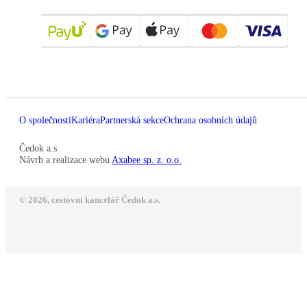
O společnosti
Kariéra
Partnerská sekce
Ochrana osobních údajů
Čedok a.s
Návrh a realizace webu
Axabee sp. z. o.o.
© 2026, cestovní kancelář Čedok a.s.