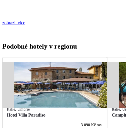
zobrazit více
Podobné hotely v regionu
Itálie
,
Umbrie
Itálie
,
Um
Hotel Villa Paradiso
Camping
3 090 Kč
/os.