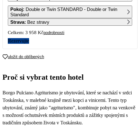
1
2
3
4
5
6
Pokoj
:
Double or Twin STANDARD - Double or Twin
2 469
2 469
2 969
2 349
Standard
Strava
:
Bez stravy
7
8
9
10
11
12
13
2 229
2 229
2 229
4 159
5 959
4 159
2 229
Celkem:
3 958 Kč
podrobnosti
14
15
16
17
18
19
20
Rezervujte
2 229
2 229
2 229
2 849
2 659
2 229
21
22
23
24
25
26
27
uložit do oblíbených
2 229
2 229
2 229
2 349
2 589
2 349
1 979
28
29
30
Proč si vybrat tento hotel
1 979
1 979
1 979
Borgo Pulciano Agriturismo je ubytování, které se nachází v srdci
Toskánska, v malebné krajině mezi kopci a vinicemi. Tento typ
ubytování, známý jako "agriturismo", kombinuje pobyt na venkově
s možností ochutnávek místních produktů a zážitky spojenými s
tradičním způsobem života v Toskánsku.