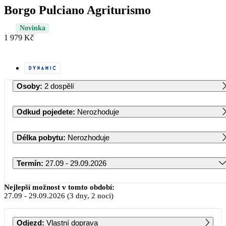
Borgo Pulciano Agriturismo
Novinka
1 979 Kč
Osoby
:
2 dospělí
Odkud pojedete
:
Nerozhoduje
Délka pobytu
:
Nerozhoduje
Termín
:
27.09 - 29.09.2026
Září 2026
Nejlepší možnost v tomto období:
27.09
-
29.09.2026
(3 dny, 2 noci)
PO
ÚT
ST
ČT
PÁ
SO
NE
Odjezd
:
Vlastní doprava