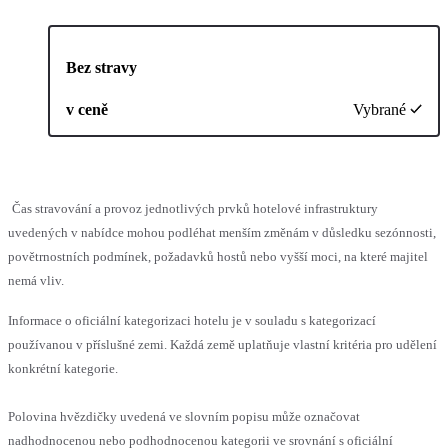
Bez stravy
v ceně
Vybrané
Čas stravování a provoz jednotlivých prvků hotelové infrastruktury
uvedených v nabídce mohou podléhat menším změnám v důsledku sezónnosti,
povětrnostních podmínek, požadavků hostů nebo vyšší moci, na které majitel
nemá vliv.
Informace o oficiální kategorizaci hotelu je v souladu s kategorizací
používanou v příslušné zemi. Každá země uplatňuje vlastní kritéria pro udělení
konkrétní kategorie.
Polovina hvězdičky uvedená ve slovním popisu může označovat
nadhodnocenou nebo podhodnocenou kategorii ve srovnání s oficiální