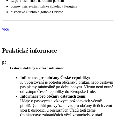
Lago Trasimeno s národním parkem
domov nejslavnější italské čokolády Perugina
historické Gubbio a gotické Orvieto
více
Praktické informace
Cestovní doklady a vízové informace
Informace pro občany České republiky:
K vycestování je potřeba občanský průkaz nebo cestovní
pas platný minimálně po dobu pobytu. Vízum není nutné
od vstupu České republiky do Evropské Unie.
Informace pro občany ostatních zemí:
Údaje o pasových a vízových požadavcích včetně
přibližných lhůt pro vyřízení víz pro občany třetích zemí
jsou k dispozici u příslušných úřadů třetí země
(ministerstvo zahraničních věcí, zastupitelský úřad).