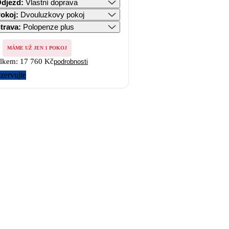
djezd
:
Vlastní doprava
okoj
:
Dvouluzkovy pokoj
trava
:
Polopenze plus
MÁME UŽ JEN 1 POKOJ
lkem:
17 760 Kč
podrobnosti
zervujte