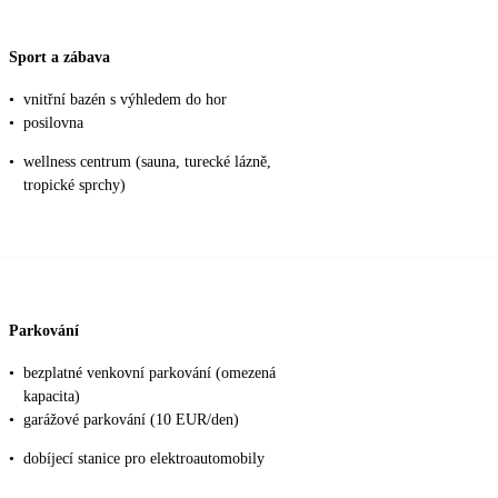
Sport a zábava
•
vnitřní bazén s výhledem do hor
•
posilovna
•
wellness centrum (sauna, turecké lázně,
tropické sprchy)
Parkování
•
bezplatné venkovní parkování (omezená
kapacita)
•
garážové parkování (10 EUR/den)
•
dobíjecí stanice pro elektroautomobily