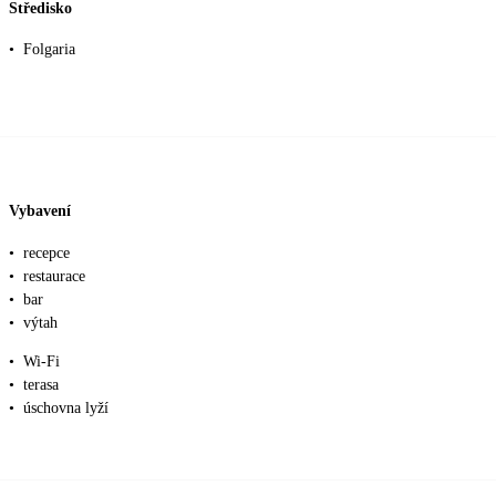
Středisko
•
Folgaria
Vybavení
•
recepce
•
restaurace
•
bar
•
výtah
•
Wi-Fi
•
terasa
•
úschovna lyží