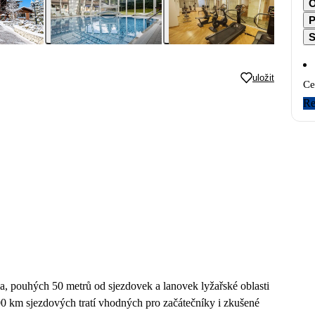
O
P
S
uložit
Ce
Re
ia, pouhých 50 metrů od sjezdovek a lanovek lyžařské oblasti
00 km sjezdových tratí vhodných pro začátečníky i zkušené