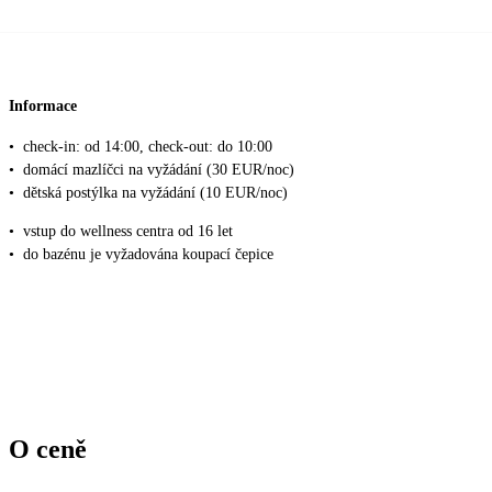
Informace
•
check-in: od 14:00, check-out: do 10:00
•
domácí mazlíčci na vyžádání (30 EUR/noc)
•
dětská postýlka na vyžádání (10 EUR/noc)
•
vstup do wellness centra od 16 let
•
do bazénu je vyžadována koupací čepice
O ceně