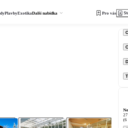
zdy
Plavby
Exotika
Další nabídka
Pro vás
St
O
D
T
Ne
27
(6