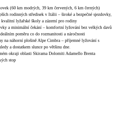
dovek (60 km modrých, 39 km červených, 6 km černých)
pších rodinných středisek v Itálii – široké a bezpečné sjezdovky,
 kvalitní lyžařské školy a zázemí pro rodiny
vky a minimální čekání – komfortní lyžování bez velkých davů
ideálním poměru co do rozmanitosti a náročnosti
hy na náhorní plošině Alpe Cimbra – příjemné lyžování s
ledy a dostatkem slunce po většinu dne.
mém okraji oblasti Skirama Dolomiti Adamello Brenta
kých stop