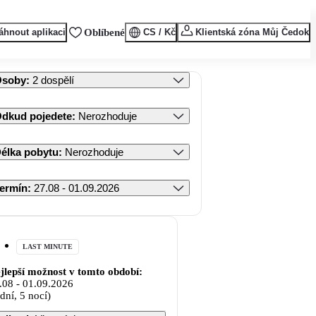
áhnout aplikaci
Oblíbené
CS / Kč
Klientská zóna Můj Čedok
Osoby
:
2 dospělí
dkud pojedete
:
Nerozhoduje
élka pobytu
:
Nerozhoduje
ermín
:
27.08 - 01.09.2026
LAST MINUTE
jlepší možnost v tomto období:
.08
-
01.09.2026
 dní, 5 nocí)