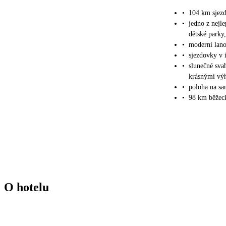
•
104 km sjez
•
jedno z nejle
dětské parky,
•
moderní lano
•
sjezdovky v 
•
slunečné sva
krásnými výh
•
poloha na sa
•
98 km běžec
O hotelu