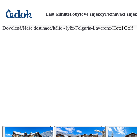
Last Minute
Pobytové zájezdy
Poznávací záje
více fotografií (9)
Dovolená
/
Naše destinace
/
Itálie - lyže
/
Folgaria-Lavarone
/
Hotel Golf