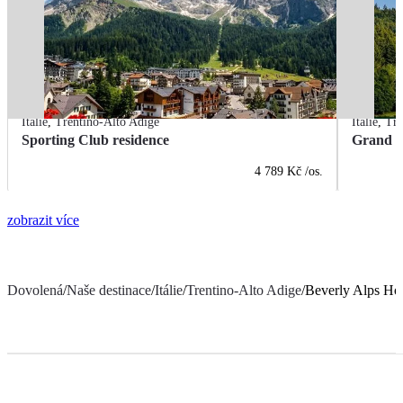
Itálie
,
Trentino-Alto Adige
Itálie
,
Tre
Sporting Club residence
Grand H
4 789 Kč
/os.
zobrazit více
Dovolená
/
Naše destinace
/
Itálie
/
Trentino-Alto Adige
/
Beverly Alps Ho