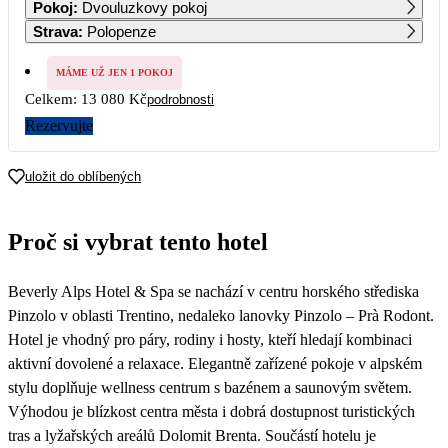
Pokoj
:
Dvouluzkovy pokoj
8 490
8 490
7 840
7 190
6 540
6 540
Strava
:
Polopenze
7
8
9
10
11
12
13
6 540
6 540
6 540
6 540
6 540
6 540
6 540
MÁME UŽ JEN 1 POKOJ
Celkem:
13 080 Kč
podrobnosti
14
15
16
17
18
19
20
6 540
6 540
6 540
6 540
6 540
6 540
6 540
Rezervujte
21
22
23
24
25
26
27
6 540
6 540
uložit do oblíbených
28
29
30
Proč si vybrat tento hotel
Beverly Alps Hotel & Spa se nachází v centru horského střediska
Pinzolo v oblasti Trentino, nedaleko lanovky Pinzolo – Prà Rodont.
Hotel je vhodný pro páry, rodiny i hosty, kteří hledají kombinaci
aktivní dovolené a relaxace. Elegantně zařízené pokoje v alpském
stylu doplňuje wellness centrum s bazénem a saunovým světem.
Výhodou je blízkost centra města i dobrá dostupnost turistických
tras a lyžařských areálů Dolomit Brenta. Součástí hotelu je