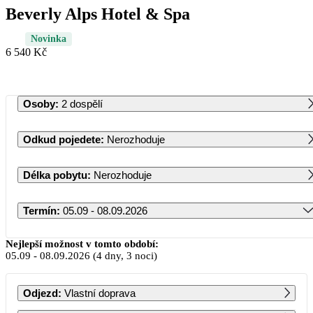
Beverly Alps Hotel & Spa
Novinka
6 540 Kč
Osoby
:
2 dospělí
Odkud pojedete
:
Nerozhoduje
Délka pobytu
:
Nerozhoduje
Termín
:
05.09 - 08.09.2026
Září 2026
Nejlepší možnost v tomto období:
05.09
-
08.09.2026
(4 dny, 3 noci)
PO
ÚT
ST
ČT
PÁ
SO
NE
Odjezd
:
Vlastní doprava
1
2
3
4
5
6