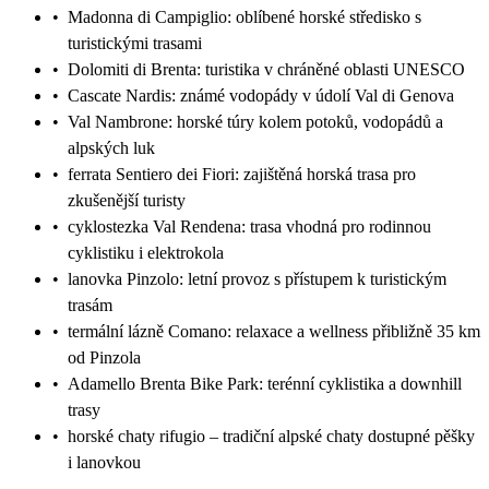
•
Madonna di Campiglio: oblíbené horské středisko s
turistickými trasami
•
Dolomiti di Brenta: turistika v chráněné oblasti UNESCO
•
Cascate Nardis: známé vodopády v údolí Val di Genova
•
Val Nambrone: horské túry kolem potoků, vodopádů a
alpských luk
•
ferrata Sentiero dei Fiori: zajištěná horská trasa pro
zkušenější turisty
•
cyklostezka Val Rendena: trasa vhodná pro rodinnou
cyklistiku i elektrokola
•
lanovka Pinzolo: letní provoz s přístupem k turistickým
trasám
•
termální lázně Comano: relaxace a wellness přibližně 35 km
od Pinzola
•
Adamello Brenta Bike Park: terénní cyklistika a downhill
trasy
•
horské chaty rifugio – tradiční alpské chaty dostupné pěšky
i lanovkou