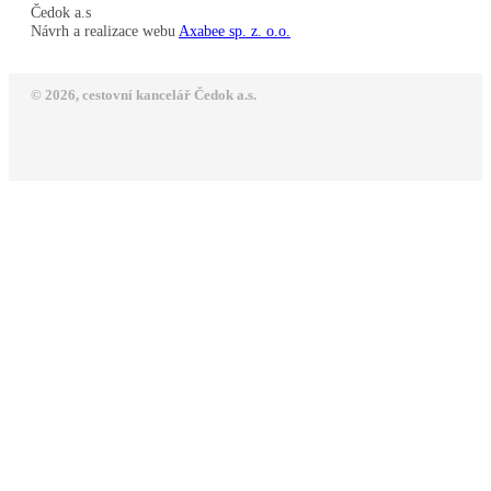
Čedok a.s
Návrh a realizace webu
Axabee sp. z. o.o.
© 2026, cestovní kancelář Čedok a.s.