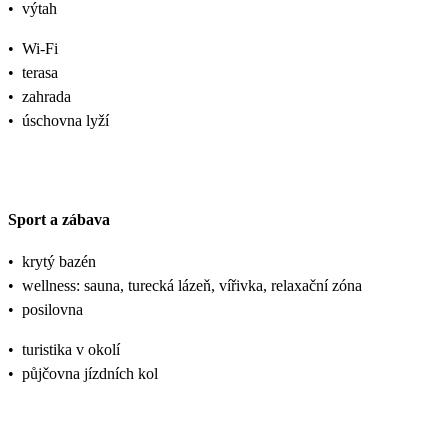
•
výtah
•
Wi-Fi
•
terasa
•
zahrada
•
úschovna lyží
Sport a zábava
•
krytý bazén
•
wellness: sauna, turecká lázeň, vířivka, relaxační zóna
•
posilovna
•
turistika v okolí
•
půjčovna jízdních kol