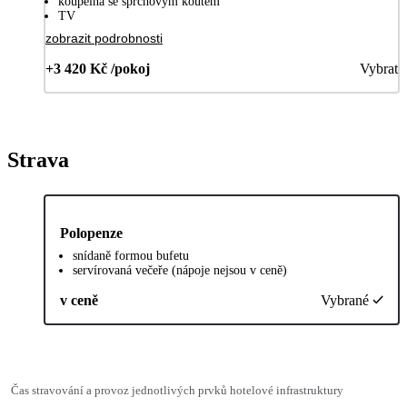
koupelna se sprchovým koutem
TV
zobrazit podrobnosti
+3 420 Kč /pokoj
Vybrat
Strava
Polopenze
snídaně formou bufetu
servírovaná večeře (nápoje nejsou v ceně)
v ceně
Vybrané
Čas stravování a provoz jednotlivých prvků hotelové infrastruktury