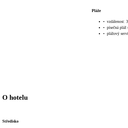
Pláže
•
vzdálenost: 
•
písečná pláž
•
plážový servi
O hotelu
Středisko