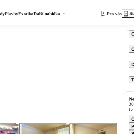
zdy
Plavby
Exotika
Další nabídka
Pro vás
St
O
D
T
Ne
30
(5
O
P
S