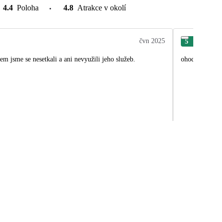
4.4
Poloha
4.8
Atrakce v okolí
čvn 2025
5
Dav
oručit….. S delegátem jsme se nesetkali a ani nevyužili jeho služeb.
ohodnotit dele