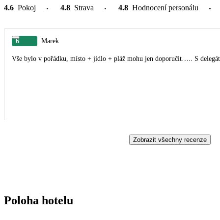
4.6
Pokoj
4.8
Strava
4.8
Hodnocení personálu
6
Marek
Vše bylo v pořádku, místo + jídlo + pláž mohu jen dop
Zobrazit všechny recenze
Poloha hotelu