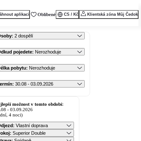
áhnout aplikaci
Oblíbené
CS / Kč
Klientská zóna Můj Čedok
Osoby
:
2 dospělí
dkud pojedete
:
Nerozhoduje
élka pobytu
:
Nerozhoduje
ermín
:
30.08 - 03.09.2026
jlepší možnost v tomto období:
.08
-
03.09.2026
 dní, 4 noci)
djezd
:
Vlastní doprava
okoj
:
Superior Double
trava
:
Snídaně