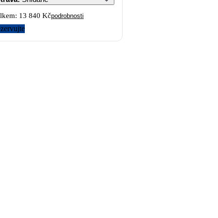
lkem:
13 840 Kč
podrobnosti
zervujte