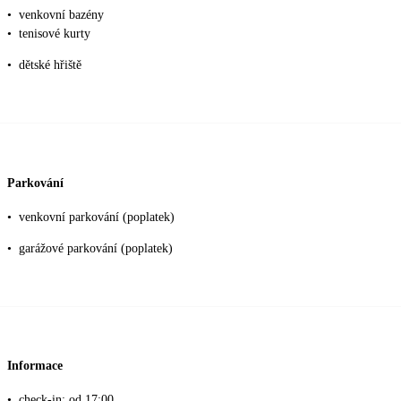
•
venkovní bazény
•
tenisové kurty
•
dětské hřiště
Parkování
•
venkovní parkování (poplatek)
•
garážové parkování (poplatek)
Informace
•
check-in: od 17:00