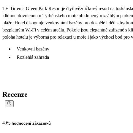
TH Tirrenia Green Park Resort je čtyřhvězdičkový resort na toskánské
klidnou dovolenou u Tyrhénského moře obklopený rozsáhlým parkem s
pláže. Hotel disponuje venkovními bazény pro dospělé i děti s hydrom
bezplatným Wi-Fi v celém areálu. Pokoje jsou elegantně zařízené s kli
poloha hotelu je výborná pro relaxaci u moře i jako výchozí bod pro 
Venkovní bazény
Rozlehlá zahrada
Recenze
4.6
5 hodnocení zákazníků