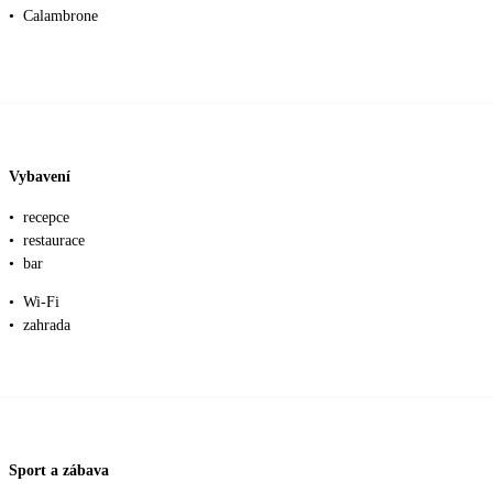
•
Calambrone
Vybavení
•
recepce
•
restaurace
•
bar
•
Wi-Fi
•
zahrada
Sport a zábava