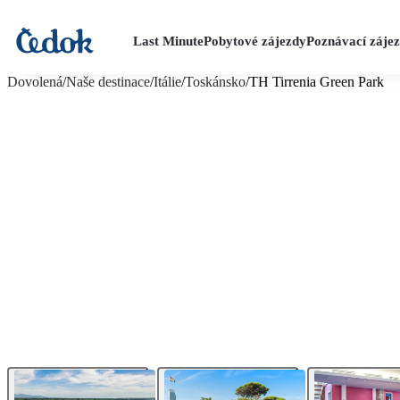
Last Minute
Pobytové zájezdy
Poznávací záje
více fotografií (26)
Dovolená
/
Naše destinace
/
Itálie
/
Toskánsko
/
TH Tirrenia Green Park