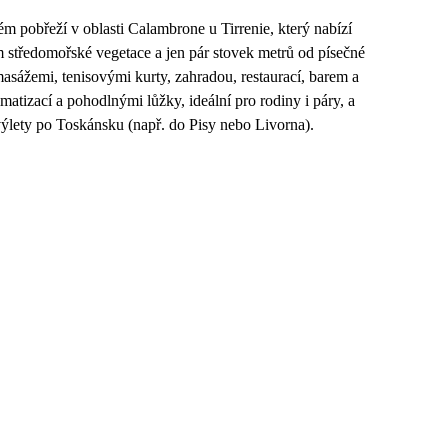
m pobřeží v oblasti Calambrone u Tirrenie, který nabízí
tředomořské vegetace a jen pár stovek metrů od písečné
asážemi, tenisovými kurty, zahradou, restaurací, barem a
matizací a pohodlnými lůžky, ideální pro rodiny i páry, a
výlety po Toskánsku (např. do Pisy nebo Livorna).