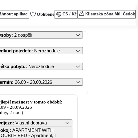
áhnout aplikaci
Oblíbené
CS / Kč
Klientská zóna Můj Čedok
Osoby
:
2 dospělí
dkud pojedete
:
Nerozhoduje
élka pobytu
:
Nerozhoduje
ermín
:
26.09 - 28.09.2026
jlepší možnost v tomto období:
.09
-
28.09.2026
 dny, 2 noci)
djezd
:
Vlastní doprava
okoj
:
APARTMENT WITH
OUBLE BED - Apartment, 1