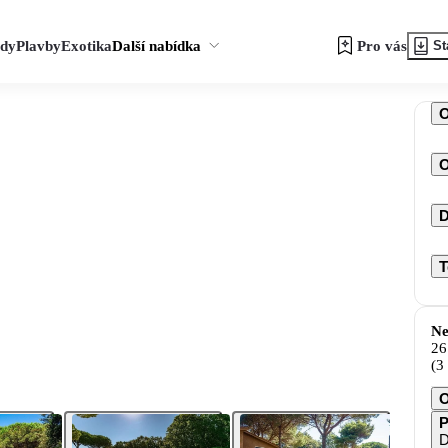
zdy
Plavby
Exotika
Další nabídka
Pro vás
St
O
D
T
Ne
26
(3
O
P
D