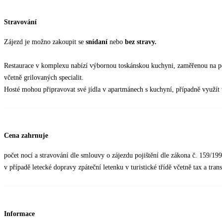
Stravování
Zájezd je možno zakoupit se
snídaní
nebo
bez stravy.
Restaurace v komplexu nabízí výbornou toskánskou kuchyni, zaměřenou na p
včetně grilovaných specialit.
Hosté mohou připravovat své jídla v apartmánech s kuchyní, případně využít 
Cena zahrnuje
počet nocí a stravování dle smlouvy o zájezdu pojištění dle zákona č. 159/19
v případě letecké dopravy zpáteční letenku v turistické třídě včetně tax a trans
Informace