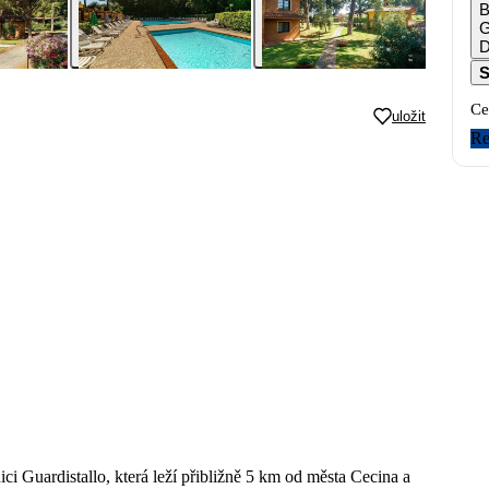
B
G
D
S
Ce
uložit
Re
ci Guardistallo, která leží přibližně 5 km od města Cecina a