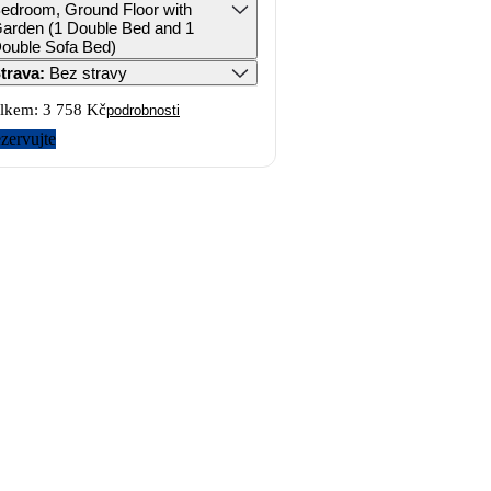
edroom, Ground Floor with
arden (1 Double Bed and 1
ouble Sofa Bed)
trava
:
Bez stravy
lkem:
3 758 Kč
podrobnosti
zervujte