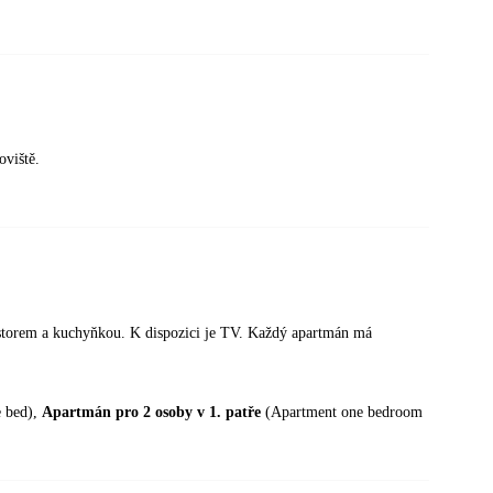
oviště.
ostorem a kuchyňkou. K dispozici je TV. Každý apartmán má
e bed),
Apartmán pro 2 osoby v 1. patře
(Apartment one bedroom