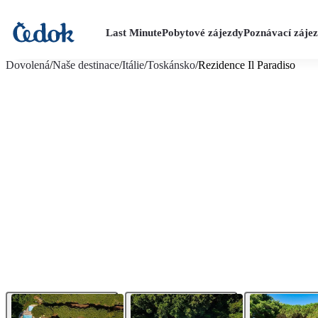
Last Minute
Pobytové zájezdy
Poznávací záje
více fotografií (25)
Dovolená
/
Naše destinace
/
Itálie
/
Toskánsko
/
Rezidence Il Paradiso