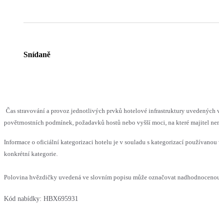
Snídaně
Čas stravování a provoz jednotlivých prvků hotelové infrastruktury uvedenýc
povětrnostních podmínek, požadavků hostů nebo vyšší moci, na které majitel nem
Informace o oficiální kategorizaci hotelu je v souladu s kategorizací používanou 
konkrétní kategorie.
Polovina hvězdičky uvedená ve slovním popisu může označovat nadhodnocenou n
Kód nabídky:
HBX695931