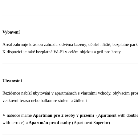
Vybavení
Areál zahrnuje krásnou zahradu s dvěma bazény, dětské hřiště, bezplatné park
K dispozici je také bezplatné Wi-Fi v celém objektu a gril pro hosty.
Ubytování
Rezidence nabízí ubytování v apartmánech s vlastními vchody, obývacím pr
venkovní terasu nebo balkon se stolem a židlemi.
V nabídce máme
Apartmán pro 2 osoby v přízemí
(Apartment with doubl
with terrace) a
Apartmán pro 4 osoby
(Apartment Superior).