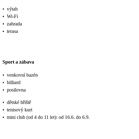
•
výtah
•
Wi-Fi
•
zahrada
•
terasa
Sport a zábava
•
venkovní bazén
•
billiard
•
posilovna
•
dětské hřiště
•
tenisový kurt
•
mini club (od 4 do 11 let): od 16.6. do 6.9.