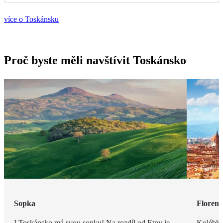
více o Toskánsku
Proč byste měli navštívit Toskánsko
Sopka
Florenc
I Toskánsko má svou sopku! Na rozdíl od Etny je
Kolébka