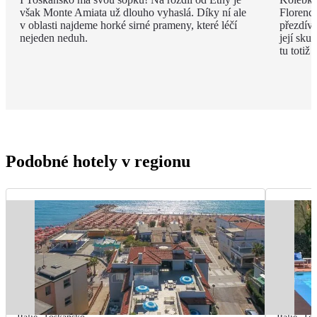
však Monte Amiata už dlouho vyhaslá. Díky ní ale
Florenci
v oblasti najdeme horké sirné prameny, které léčí
přezdív
nejeden neduh.
její sku
tu totiž
Podobné hotely v regionu