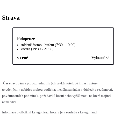
Strava
Polopenze
snídaně formou bufetu (7:30 - 10:00)
večeře (19:30 - 21:30)
v ceně
Vybrané
Čas stravování a provoz jednotlivých prvků hotelové infrastruktury
uvedených v nabídce mohou podléhat menším změnám v důsledku sezónnosti,
povětrnostních podmínek, požadavků hostů nebo vyšší moci, na které majitel
nemá vliv.
Informace o oficiální kategorizaci hotelu je v souladu s kategorizací