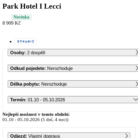
Park Hotel I Lecci
Novinka
8 909 Kč
Osoby
:
2 dospělí
Odkud pojedete
:
Nerozhoduje
Délka pobytu
:
Nerozhoduje
Termín
:
01.10 - 05.10.2026
Říjen 2026
Nejlepší možnost v tomto období:
01.10
-
05.10.2026
(5 dní, 4 noci)
PO
ÚT
ST
ČT
PÁ
SO
NE
Odjezd
:
Vlastní doprava