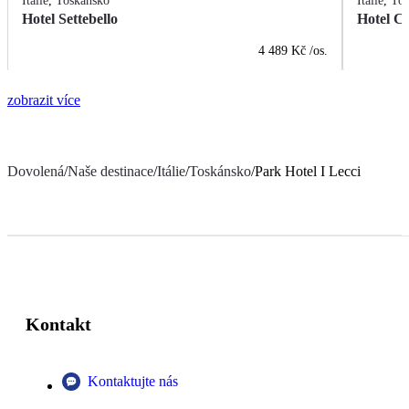
Itálie
,
Toskánsko
Itálie
,
Tos
Hotel Settebello
Hotel Ca
4 489 Kč
/os.
zobrazit více
Dovolená
/
Naše destinace
/
Itálie
/
Toskánsko
/
Park Hotel I Lecci
Kontakt
Kontaktujte nás