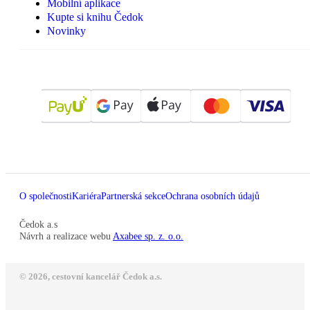
Mobilní aplikace
Kupte si knihu Čedok
Novinky
O společnosti
Kariéra
Partnerská sekce
Ochrana osobních údajů
Čedok a.s
Návrh a realizace webu
Axabee sp. z. o.o.
© 2026, cestovní kancelář Čedok a.s.