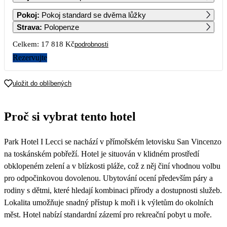
1
2
3
4
Pokoj
:
Pokoj standard se dvěma lůžky
8 909
8 909
8 909
8 909
Strava
:
Polopenze
5
6
7
8
9
10
11
Celkem:
17 818 Kč
podrobnosti
8 909
8 909
8 909
8 909
8 909
8 909
8 909
Rezervujte
12
13
14
15
16
17
18
8 909
8 909
8 909
uložit do oblíbených
19
20
21
22
23
24
25
Proč si vybrat tento hotel
26
27
28
29
30
31
Park Hotel I Lecci se nachází v přímořském letovisku San Vincenzo
na toskánském pobřeží. Hotel je situován v klidném prostředí
obklopeném zelení a v blízkosti pláže, což z něj činí vhodnou volbu
pro odpočinkovou dovolenou. Ubytování ocení především páry a
rodiny s dětmi, které hledají kombinaci přírody a dostupnosti služeb.
Lokalita umožňuje snadný přístup k moři i k výletům do okolních
měst. Hotel nabízí standardní zázemí pro rekreační pobyt u moře.