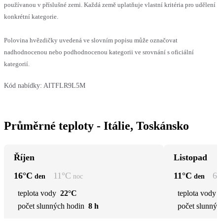
používanou v příslušné zemi. Každá země uplatňuje vlastní kritéria pro udělení
konkrétní kategorie.
Polovina hvězdičky uvedená ve slovním popisu může označovat
nadhodnocenou nebo podhodnocenou kategorii ve srovnání s oficiální
kategorií.
Kód nabídky:
AITFLR9L5M
Průměrné teploty - Itálie, Toskánsko
Říjen
Listopad
16
°C
11
°C
11
°C
6
den
noc
den
teplota vody
22°C
teplota vody
počet slunných hodin
8 h
počet slunnýc