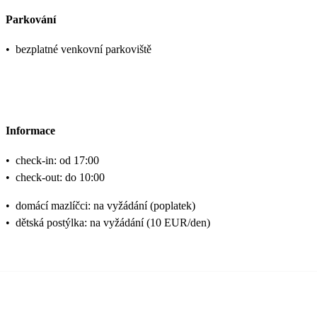
Parkování
•
bezplatné venkovní parkoviště
Informace
•
check-in: od 17:00
•
check-out: do 10:00
•
domácí mazlíčci: na vyžádání (poplatek)
•
dětská postýlka: na vyžádání (10 EUR/den)