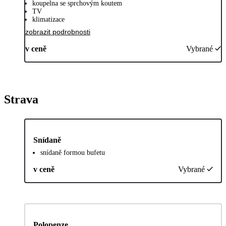
koupelna se sprchovým koutem
TV
klimatizace
zobrazit podrobnosti
v ceně
Vybrané
Strava
Snídaně
snídaně formou bufetu
v ceně
Vybrané
Polopenze