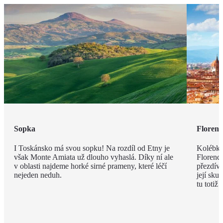
Sopka
Florenc
I Toskánsko má svou sopku! Na rozdíl od Etny je
Kolébka
však Monte Amiata už dlouho vyhaslá. Díky ní ale
Florenci
v oblasti najdeme horké sirné prameny, které léčí
přezdív
nejeden neduh.
její sku
tu totiž