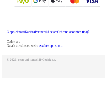
O společnosti
Kariéra
Partnerská sekce
Ochrana osobních údajů
Čedok a.s
Návrh a realizace webu
Axabee sp. z. o.o.
© 2026, cestovní kancelář Čedok a.s.