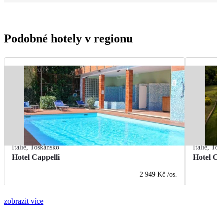
Podobné hotely v regionu
Itálie
,
Toskánsko
Itálie
,
Tos
Hotel Cappelli
Hotel Ca
2 949 Kč
/os.
zobrazit více