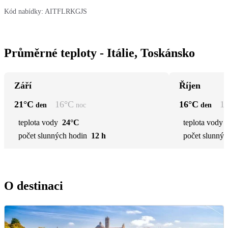
Kód nabídky:
AITFLRKGJS
Průměrné teploty - Itálie, Toskánsko
Září
Říjen
21
°C
16
°C
16
°C
1
den
noc
den
teplota vody
24°C
teplota vody
počet slunných hodin
12 h
počet slunnýc
O destinaci