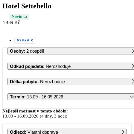
Hotel Settebello
Novinka
4 489 Kč
Osoby
:
2 dospělí
Odkud pojedete
:
Nerozhoduje
Délka pobytu
:
Nerozhoduje
Termín
:
13.09 - 16.09.2026
Září 2026
Nejlepší možnost v tomto období:
13.09
-
16.09.2026
(4 dny, 3 noci)
PO
ÚT
ST
ČT
PÁ
SO
NE
Odjezd
:
Vlastní doprava