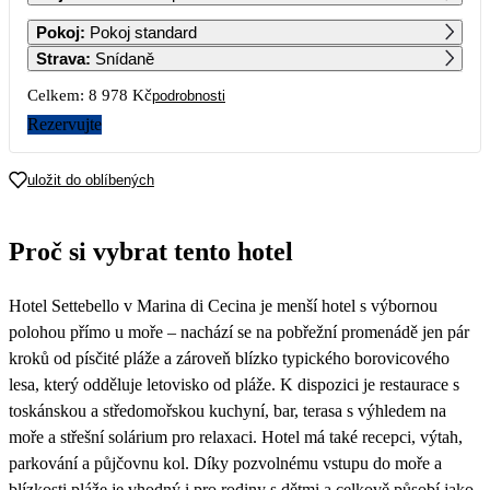
1
2
3
4
5
6
Pokoj
:
Pokoj standard
Strava
:
Snídaně
7
8
9
10
11
12
13
Celkem:
8 978 Kč
podrobnosti
4 489
Rezervujte
14
15
16
17
18
19
20
4 489
4 489
4 489
uložit do oblíbených
21
22
23
24
25
26
27
Proč si vybrat tento hotel
28
29
30
Hotel Settebello v Marina di Cecina je menší hotel s výbornou
polohou přímo u moře – nachází se na pobřežní promenádě jen pár
kroků od písčité pláže a zároveň blízko typického borovicového
lesa, který odděluje letovisko od pláže. K dispozici je restaurace s
toskánskou a středomořskou kuchyní, bar, terasa s výhledem na
moře a střešní solárium pro relaxaci. Hotel má také recepci, výtah,
parkování a půjčovnu kol. Díky pozvolnému vstupu do moře a
blízkosti pláže je vhodný i pro rodiny s dětmi a celkově působí jako