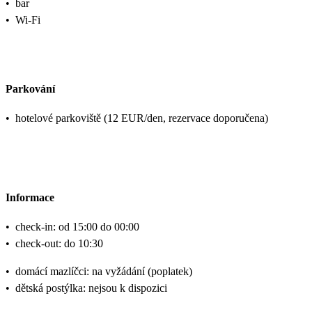
•
bar
•
Wi-Fi
Parkování
•
hotelové parkoviště (12 EUR/den, rezervace doporučena)
Informace
•
check-in: od 15:00 do 00:00
•
check-out: do 10:30
•
domácí mazlíčci: na vyžádání (poplatek)
•
dětská postýlka: nejsou k dispozici