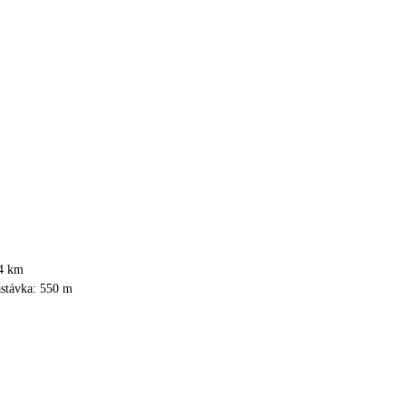
14 km
astávka: 550 m