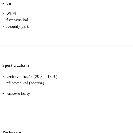
•
bar
•
Wi-Fi
•
úschovna kol
•
rozsáhlý park
Sport a zábava
•
venkovní bazén (29.5. - 13.9.)
•
půjčovna kol (zdarma)
•
tenisové kurty
Parkování