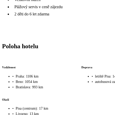
Plážový servis v ceně zájezdu
2 děti do 6 let zdarma
Poloha hotelu
Vzdálenost
Doprava
•
Praha: 1106 km
•
letiště Pisa: 
•
Brno: 1054 km
•
autobusová z
•
Bratislava: 993 km
Okolí
•
Pisa (centrum): 17 km
•
Livorno: 13 km