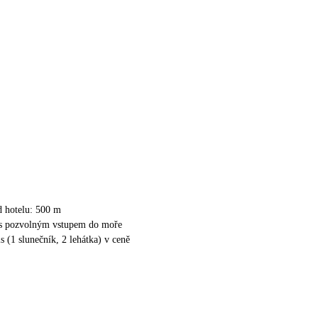
d hotelu: 500 m
 s pozvolným vstupem do moře
s (1 slunečník, 2 lehátka) v ceně