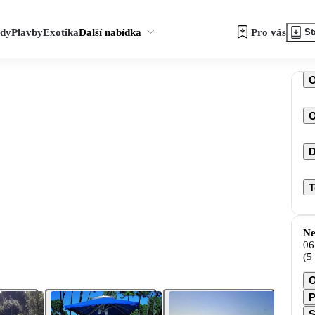
zdy
Plavby
Exotika
Další nabídka
Pro vás
St
O
D
T
Ne
06
(5
O
P
S