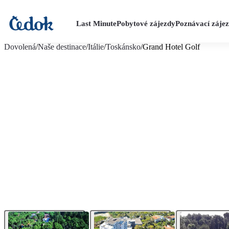
Last Minute
Pobytové zájezdy
Poznávací záje
více fotografií (15)
Dovolená
/
Naše destinace
/
Itálie
/
Toskánsko
/
Grand Hotel Golf