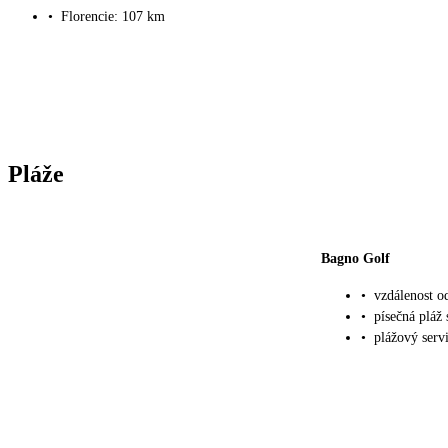
•
Florencie: 107 km
Pláže
Bagno Golf
•
vzdálenost o
•
písečná pláž
•
plážový servi