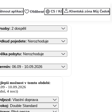
áhnout aplikaci
Oblíbené
CS / Kč
Klientská zóna Můj Čedok
Osoby
:
2 dospělí
dkud pojedete
:
Nerozhoduje
élka pobytu
:
Nerozhoduje
ermín
:
06.09 - 10.09.2026
jlepší možnost v tomto období:
.09
-
10.09.2026
 dní, 4 noci)
djezd
:
Vlastní doprava
okoj
:
Double Standard
trava
:
Plná penze