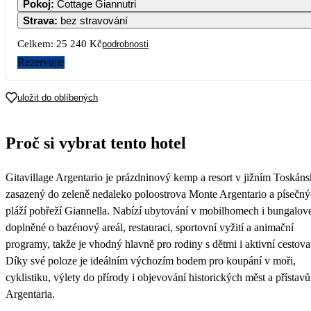
Pokoj
:
Cottage Giannutri
13 250
12 620
Strava
:
bez stravování
7
8
9
10
11
12
13
Celkem:
25 240 Kč
podrobnosti
Rezervujte
14
15
16
17
18
19
20
uložit do oblíbených
21
22
23
24
25
26
27
Proč si vybrat tento hotel
28
29
30
Gitavillage Argentario je prázdninový kemp a resort v jižním Toskáns
zasazený do zeleně nedaleko poloostrova Monte Argentario a písečn
pláží pobřeží Giannella. Nabízí ubytování v mobilhomech i bungalov
doplněné o bazénový areál, restauraci, sportovní vyžití a animační
programy, takže je vhodný hlavně pro rodiny s dětmi i aktivní cestovat
Díky své poloze je ideálním výchozím bodem pro koupání v moři,
cyklistiku, výlety do přírody i objevování historických měst a přístavů
Argentaria.