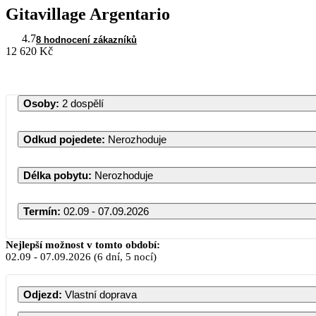
Gitavillage Argentario
4.7
8 hodnocení zákazníků
12 620 Kč
Osoby
:
2 dospělí
Odkud pojedete
:
Nerozhoduje
Délka pobytu
:
Nerozhoduje
Termín
:
02.09 - 07.09.2026
Září 2026
Nejlepší možnost v tomto období:
02.09
-
07.09.2026
(6 dní, 5 nocí)
PO
ÚT
ST
ČT
PÁ
SO
NE
Odjezd
:
Vlastní doprava
1
2
3
4
5
6