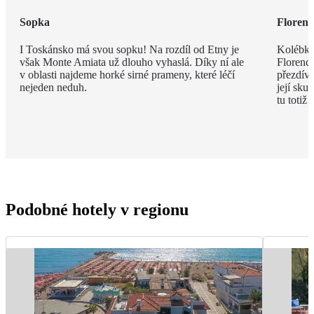
Sopka
Florenc
I Toskánsko má svou sopku! Na rozdíl od Etny je
Kolébka
však Monte Amiata už dlouho vyhaslá. Díky ní ale
Florenci
v oblasti najdeme horké sirné prameny, které léčí
přezdív
nejeden neduh.
její sku
tu totiž
Podobné hotely v regionu