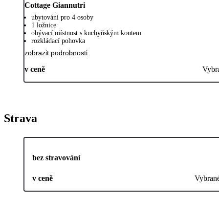
Cottage Giannutri
ubytování pro 4 osoby
1 ložnice
obývací místnost s kuchyňským koutem
rozkládací pohovka
zobrazit podrobnosti
v ceně
Vybr
Strava
bez stravování
v ceně
Vybran