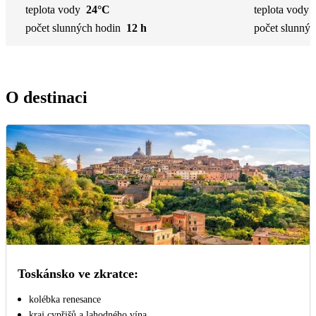
teplota vody
24°C
teplota vody
počet slunných hodin
12 h
počet slunnýc
O destinaci
Toskánsko ve zkratce:
kolébka renesance
kraj cypřišů a lahodného vína