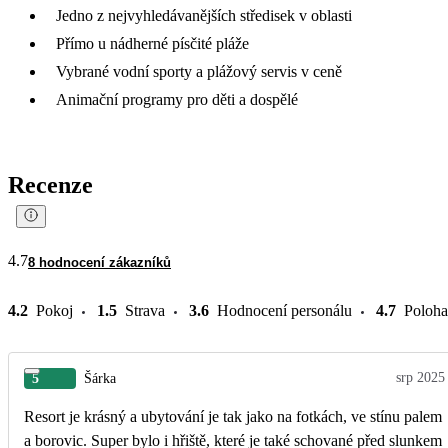
Jedno z nejvyhledávanějších středisek v oblasti
Přímo u nádherné písčité pláže
Vybrané vodní sporty a plážový servis v ceně
Animační programy pro děti a dospělé
Recenze
4.7
8 hodnocení zákazníků
4.2
Pokoj
1.5
Strava
3.6
Hodnocení personálu
4.7
Poloha
srp 2025
5
Šárka
Resort je krásný a ubytování je tak jako na fotkách, ve stínu palem
a borovic. Super bylo i hřiště, které je také schované před slunkem