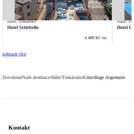
Itálie
,
Toskánsko
Itálie
,
Tos
Hotel Settebello
Hotel Ca
4 489 Kč
/os.
zobrazit více
Dovolená
/
Naše destinace
/
Itálie
/
Toskánsko
/
Gitavillage Argentario
Kontakt