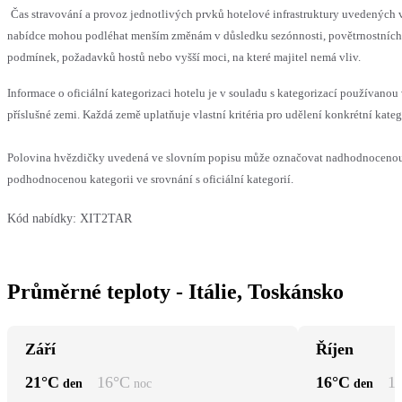
Čas stravování a provoz jednotlivých prvků hotelové infrastruktury uvedených 
nabídce mohou podléhat menším změnám v důsledku sezónnosti, povětrnostních
podmínek, požadavků hostů nebo vyšší moci, na které majitel nemá vliv.
Informace o oficiální kategorizaci hotelu je v souladu s kategorizací používanou
příslušné zemi. Každá země uplatňuje vlastní kritéria pro udělení konkrétní kateg
Polovina hvězdičky uvedená ve slovním popisu může označovat nadhodnoceno
podhodnocenou kategorii ve srovnání s oficiální kategorií.
Kód nabídky:
XIT2TAR
Průměrné teploty - Itálie, Toskánsko
Září
Říjen
21
°C
16
°C
16
°C
1
den
noc
den