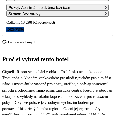
1
2
3
4
5
6
Pokoj
:
Apartmán se dvěma ložnicemi
8 209
Strava
:
Bez stravy
7
8
9
10
11
12
13
Celkem:
13 298 Kč
podrobnosti
8 209
Rezervujte
14
15
16
17
18
19
20
7 689
uložit do oblíbených
21
22
23
24
25
26
27
8 779
8 779
8 779
8 779
6 649
Proč si vybrat tento hotel
28
29
30
6 649
Cignella Resort se nachází v oblasti Toskánska nedaleko obce
Trequanda, v klidném venkovském prostředí typickém pro tuto část
Itálie. Ubytování je vhodné pro hosty, kteří vyhledávají soukromí,
přírodu a odpočinek mimo rušná turistická centra. Resort je situován
v krajině s výhledy na okolní kopce a nabízí zázemí pro relaxační
pobyt. Díky své poloze je vhodným výchozím bodem pro
poznávání historických měst regionu. Ocení jej zejména páry a
menší skupiny cestovatelů. Charakter zařízení odpovídá klidnému