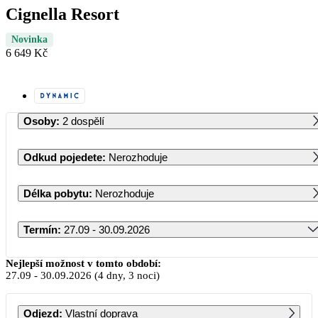
Cignella Resort
Novinka
6 649 Kč
Osoby
:
2 dospělí
Odkud pojedete
:
Nerozhoduje
Délka pobytu
:
Nerozhoduje
Termín
:
27.09 - 30.09.2026
Září 2026
Nejlepší možnost v tomto období:
27.09
-
30.09.2026
(4 dny, 3 noci)
PO
ÚT
ST
ČT
PÁ
SO
NE
Odjezd
:
Vlastní doprava