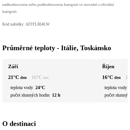
nadhodnocenou nebo podhodnocenou kategorii ve srovnání s oficiální
kategorií.
Kód nabídky:
AITFLRI4LW
Průměrné teploty - Itálie, Toskánsko
Září
Říjen
21
°C
16
°C
16
°C
1
den
noc
den
teplota vody
24°C
teplota vody
počet slunných hodin
12 h
počet slunnýc
O destinaci