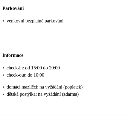
Parkování
•
venkovní bezplatné parkování
Informace
•
check-in: od 15:00 do 20:00
•
check-out: do 10:00
•
domácí mazlíčci: na vyžádání (poplatek)
•
dětská postýlka: na vyžádání (zdarma)