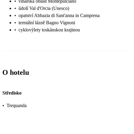
•
vinařská oblast Montepulciano
•
údolí Val d'Orcia (Unesco)
•
opatství Abbazia di Sant'anna in Camprena
•
termální lázně Bagno Vignoni
•
cyklovýlety toskánskou krajinou
O hotelu
Středisko
•
Trequanda