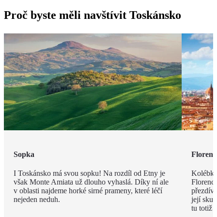
Proč byste měli navštívit Toskánsko
Sopka
Florenc
I Toskánsko má svou sopku! Na rozdíl od Etny je
Kolébka
však Monte Amiata už dlouho vyhaslá. Díky ní ale
Florenci
v oblasti najdeme horké sirné prameny, které léčí
přezdív
nejeden neduh.
její sku
tu totiž