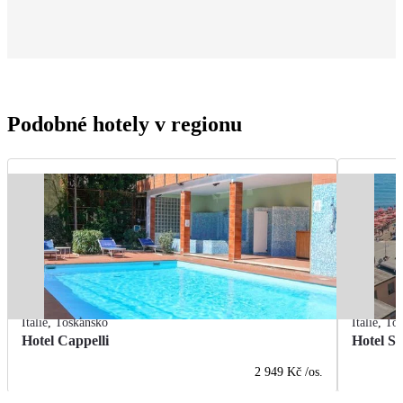
Podobné hotely v regionu
Itálie
,
Toskánsko
Itálie
,
Tos
Hotel Cappelli
Hotel Se
2 949 Kč
/os.