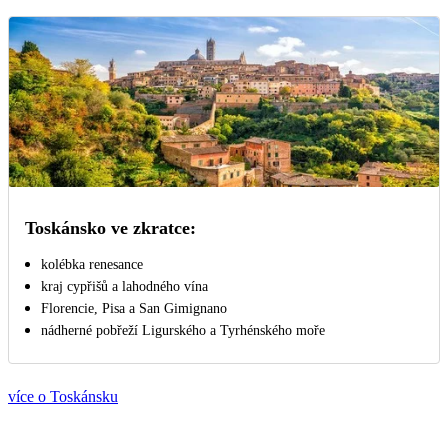
Toskánsko ve zkratce:
kolébka renesance
kraj cypřišů a lahodného vína
Florencie, Pisa a San Gimignano
nádherné pobřeží Ligurského a Tyrhénského moře
více o Toskánsku