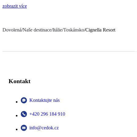
zobrazit více
Dovolená
/
Naše destinace
/
Itálie
/
Toskánsko
/
Cignella Resort
Kontakt
Kontaktujte nás
+420 296 184 910
info@cedok.cz