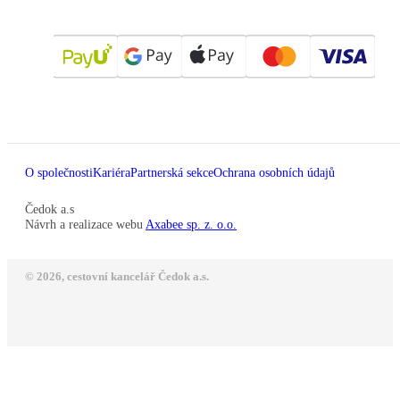
O společnosti
Kariéra
Partnerská sekce
Ochrana osobních údajů
Čedok a.s
Návrh a realizace webu
Axabee sp. z. o.o.
© 2026, cestovní kancelář Čedok a.s.