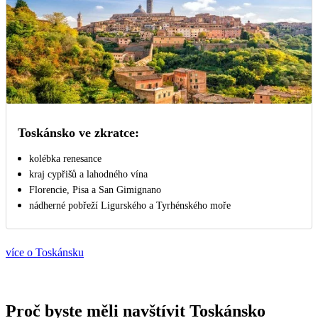
Toskánsko ve zkratce:
kolébka renesance
kraj cypřišů a lahodného vína
Florencie, Pisa a San Gimignano
nádherné pobřeží Ligurského a Tyrhénského moře
více o Toskánsku
Proč byste měli navštívit Toskánsko