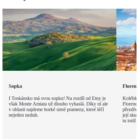
Sopka
Florenc
I Toskánsko má svou sopku! Na rozdíl od Etny je
Kolébka
však Monte Amiata už dlouho vyhaslá. Díky ní ale
Florenci
v oblasti najdeme horké sirné prameny, které léčí
přezdív
nejeden neduh.
její sku
tu totiž