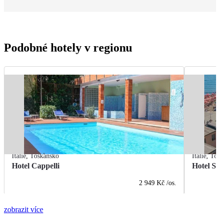
Podobné hotely v regionu
Itálie
,
Toskánsko
Itálie
,
Tos
Hotel Cappelli
Hotel Se
2 949 Kč
/os.
zobrazit více