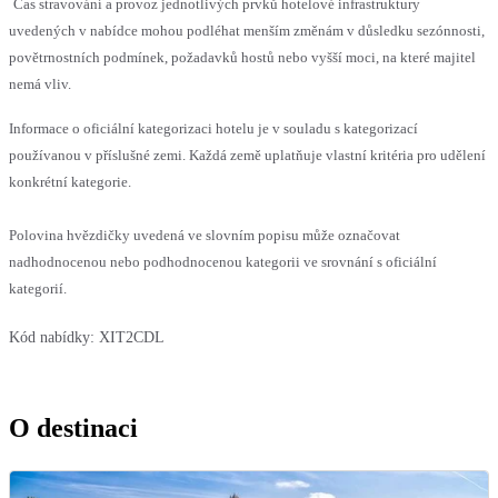
Čas stravování a provoz jednotlivých prvků hotelové infrastruktury
uvedených v nabídce mohou podléhat menším změnám v důsledku sezónnosti,
povětrnostních podmínek, požadavků hostů nebo vyšší moci, na které majitel
nemá vliv.
Informace o oficiální kategorizaci hotelu je v souladu s kategorizací
používanou v příslušné zemi. Každá země uplatňuje vlastní kritéria pro udělení
konkrétní kategorie.
Polovina hvězdičky uvedená ve slovním popisu může označovat
nadhodnocenou nebo podhodnocenou kategorii ve srovnání s oficiální
kategorií.
Kód nabídky:
XIT2CDL
O destinaci