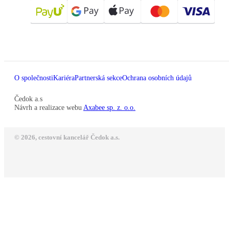
O společnosti
Kariéra
Partnerská sekce
Ochrana osobních údajů
Čedok a.s
Návrh a realizace webu
Axabee sp. z. o.o.
© 2026, cestovní kancelář Čedok a.s.