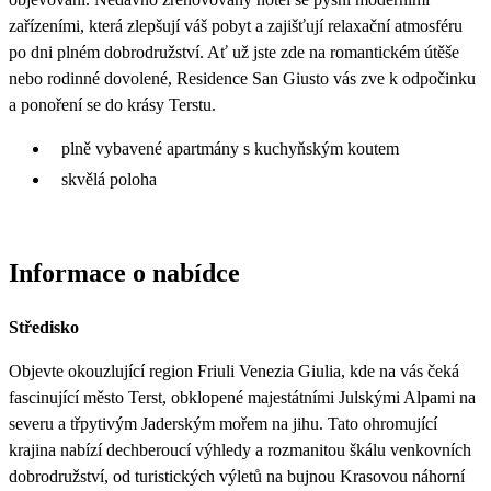
zařízeními, která zlepšují váš pobyt a zajišťují relaxační atmosféru
po dni plném dobrodružství. Ať už jste zde na romantickém útěše
nebo rodinné dovolené, Residence San Giusto vás zve k odpočinku
a ponoření se do krásy Terstu.
plně vybavené apartmány s kuchyňským koutem
skvělá poloha
Informace o nabídce
Středisko
Objevte okouzlující region Friuli Venezia Giulia, kde na vás čeká
fascinující město Terst, obklopené majestátními Julskými Alpami na
severu a třpytivým Jaderským mořem na jihu. Tato ohromující
krajina nabízí dechberoucí výhledy a rozmanitou škálu venkovních
dobrodružství, od turistických výletů na bujnou Krasovou náhorní