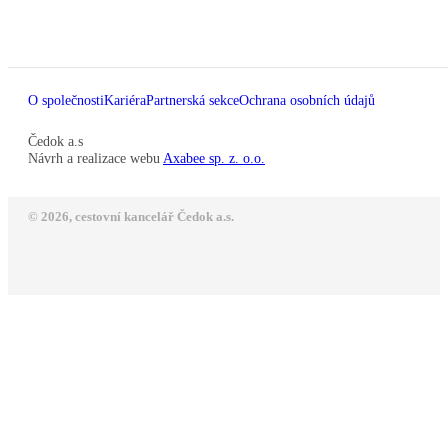
O společnosti
Kariéra
Partnerská sekce
Ochrana osobních údajů
Čedok a.s
Návrh a realizace webu
Axabee sp. z. o.o.
© 2026, cestovní kancelář Čedok a.s.