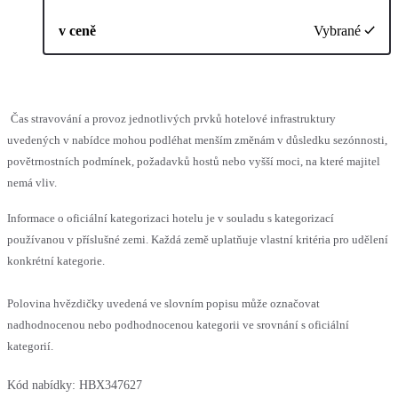
v ceně
Vybrané
Čas stravování a provoz jednotlivých prvků hotelové infrastruktury
uvedených v nabídce mohou podléhat menším změnám v důsledku sezónnosti,
povětrnostních podmínek, požadavků hostů nebo vyšší moci, na které majitel
nemá vliv.
Informace o oficiální kategorizaci hotelu je v souladu s kategorizací
používanou v příslušné zemi. Každá země uplatňuje vlastní kritéria pro udělení
konkrétní kategorie.
Polovina hvězdičky uvedená ve slovním popisu může označovat
nadhodnocenou nebo podhodnocenou kategorii ve srovnání s oficiální
kategorií.
Kód nabídky:
HBX347627