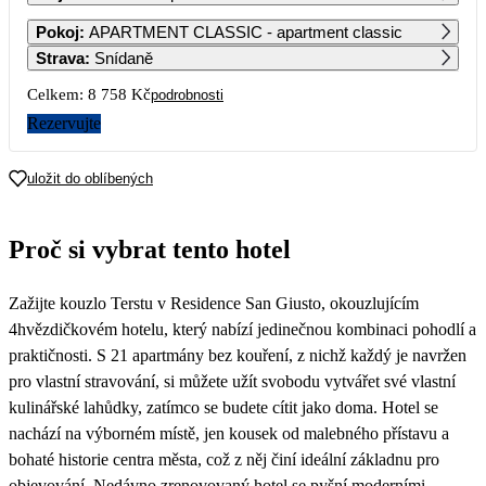
1
2
Pokoj
:
APARTMENT CLASSIC - apartment classic
Strava
:
Snídaně
3
4
5
6
7
8
9
Celkem:
8 758 Kč
podrobnosti
Rezervujte
10
11
12
13
14
15
16
uložit do oblíbených
17
18
19
20
21
22
23
4 479
4 949
5 409
4 839
4 379
Proč si vybrat tento hotel
24
25
26
27
28
29
30
4 479
4 479
4 479
4 949
5 409
4 839
4 379
Zažijte kouzlo Terstu v Residence San Giusto, okouzlujícím
31
4 479
4hvězdičkovém hotelu, který nabízí jedinečnou kombinaci pohodlí a
praktičnosti. S 21 apartmány bez kouření, z nichž každý je navržen
pro vlastní stravování, si můžete užít svobodu vytvářet své vlastní
kulinářské lahůdky, zatímco se budete cítit jako doma. Hotel se
nachází na výborném místě, jen kousek od malebného přístavu a
bohaté historie centra města, což z něj činí ideální základnu pro
objevování. Nedávno zrenovovaný hotel se pyšní moderními