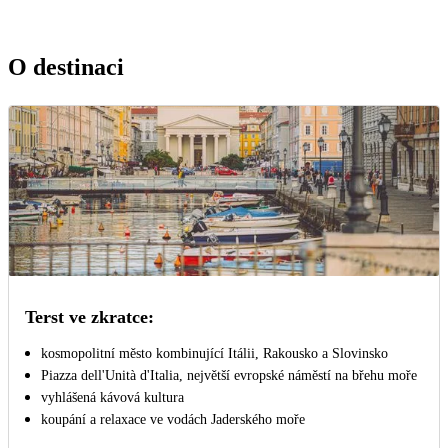
O destinaci
Terst ve zkratce:
kosmopolitní město kombinující Itálii, Rakousko a Slovinsko
Piazza dell'Unità d'Italia, největší evropské náměstí na břehu moře
vyhlášená kávová kultura
koupání a relaxace ve vodách Jaderského moře