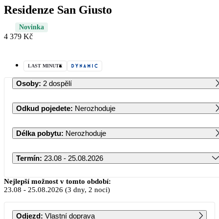
Residenze San Giusto
Novinka
4 379 Kč
LAST MINUTE
Osoby
:
2 dospělí
Odkud pojedete
:
Nerozhoduje
Délka pobytu
:
Nerozhoduje
Termín
:
23.08 - 25.08.2026
Srpen 2026
Nejlepší možnost v tomto období:
23.08
-
25.08.2026
(3 dny, 2 noci)
PO
ÚT
ST
ČT
PÁ
SO
NE
Odjezd
:
Vlastní doprava