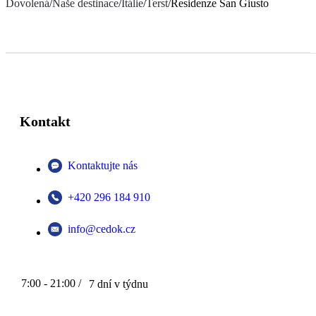
Dovolená
/
Naše destinace
/
Itálie
/
Terst
/
Residenze San Giusto
Kontakt
Kontaktujte nás
+420 296 184 910
info@cedok.cz
7:00 - 21:00 /
7 dní v týdnu