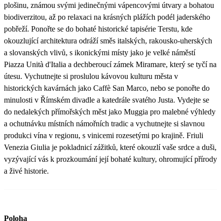
plošinu, známou svými jedinečnými vápencovými útvary a bohatou
biodiverzitou, až po relaxaci na krásných plážích podél jaderského
pobřeží. Ponořte se do bohaté historické tapisérie Terstu, kde
okouzlující architektura odráží směs italských, rakousko-uherských
a slovanských vlivů, s ikonickými místy jako je velké náměstí
Piazza Unità d'Italia a dechberoucí zámek Miramare, který se tyčí na
útesu. Vychutnejte si proslulou kávovou kulturu města v
historických kavárnách jako Caffè San Marco, nebo se ponořte do
minulosti v Římském divadle a katedrále svatého Justa. Vydejte se
do nedalekých přímořských měst jako Muggia pro malebné výhledy
a ochutnávku místních námořních tradic a vychutnejte si slavnou
produkci vína v regionu, s vinicemi rozesetými po krajině. Friuli
Venezia Giulia je pokladnicí zážitků, které okouzlí vaše srdce a duši,
vyzývající vás k prozkoumání její bohaté kultury, ohromující přírody
a živé historie.
Poloha