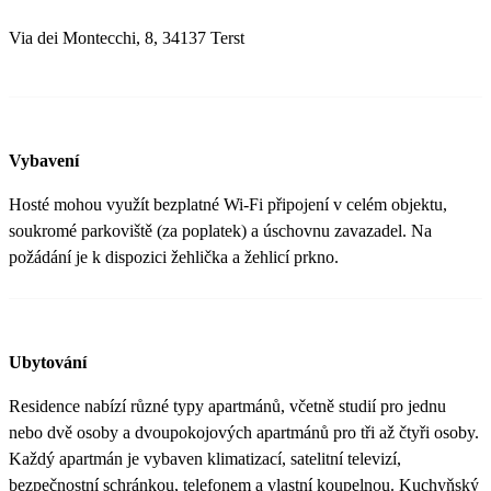
Via dei Montecchi, 8, 34137 Terst
Vybavení
Hosté mohou využít bezplatné Wi-Fi připojení v celém objektu,
soukromé parkoviště (za poplatek) a úschovnu zavazadel. Na
požádání je k dispozici žehlička a žehlicí prkno.
Ubytování
Residence nabízí různé typy apartmánů, včetně studií pro jednu
nebo dvě osoby a dvoupokojových apartmánů pro tři až čtyři osoby.
Každý apartmán je vybaven klimatizací, satelitní televizí,
bezpečnostní schránkou, telefonem a vlastní koupelnou. Kuchyňský