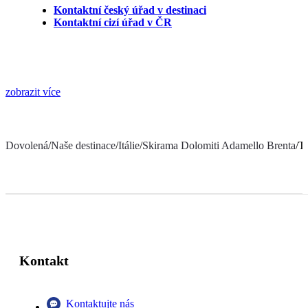
Kontaktní český úřad v destinaci
Kontaktní cizí úřad v ČR
zobrazit více
Dovolená
/
Naše destinace
/
Itálie
/
Skirama Dolomiti Adamello Brenta
/
T
Kontakt
Kontaktujte nás