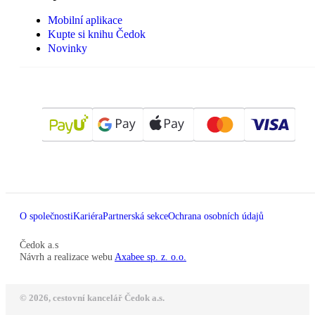
Mobilní aplikace
Kupte si knihu Čedok
Novinky
O společnosti
Kariéra
Partnerská sekce
Ochrana osobních údajů
Čedok a.s
Návrh a realizace webu
Axabee sp. z. o.o.
© 2026, cestovní kancelář Čedok a.s.