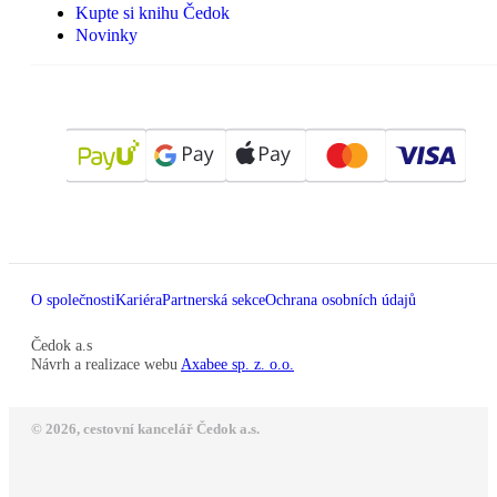
Kupte si knihu Čedok
Novinky
O společnosti
Kariéra
Partnerská sekce
Ochrana osobních údajů
Čedok a.s
Návrh a realizace webu
Axabee sp. z. o.o.
© 2026, cestovní kancelář Čedok a.s.