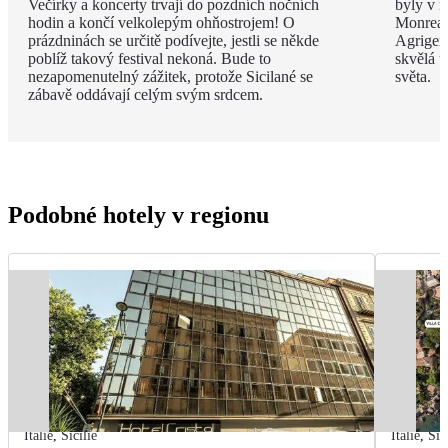
Večírky a koncerty trvají do pozdních nočních
byly v m
hodin a končí velkolepým ohňostrojem! O
Monreal
prázdninách se určitě podívejte, jestli se někde
Agrigent
poblíž takový festival nekoná. Bude to
skvělá u
nezapomenutelný zážitek, protože Sicilané se
světa.
zábavě oddávají celým svým srdcem.
Podobné hotely v regionu
Itálie
,
Sicílie
Itálie
,
Sic