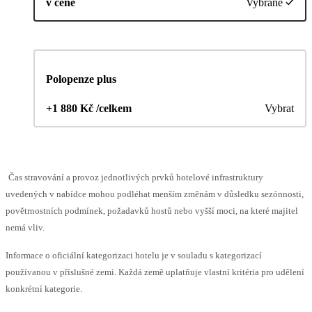
v ceně
Vybrané
Polopenze plus
+1 880 Kč /celkem
Vybrat
Čas stravování a provoz jednotlivých prvků hotelové infrastruktury
uvedených v nabídce mohou podléhat menším změnám v důsledku sezónnosti,
povětrnostních podmínek, požadavků hostů nebo vyšší moci, na které majitel
nemá vliv.
Informace o oficiální kategorizaci hotelu je v souladu s kategorizací
používanou v příslušné zemi. Každá země uplatňuje vlastní kritéria pro udělení
konkrétní kategorie.