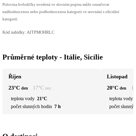
Polovina hvězdičky uvedená ve slovním popisu může označovat
nadhodnocenou nebo podhodnocenou kategorii ve srovnání s oficiální
kategorií.
Kód nabídky:
AITPMOHRLC
Průměrné teploty - Itálie, Sicílie
Říjen
Listopad
23
°C
17
°C
20
°C
1
den
noc
den
teplota vody
21°C
teplota vody
počet slunných hodin
7 h
počet slunnýc