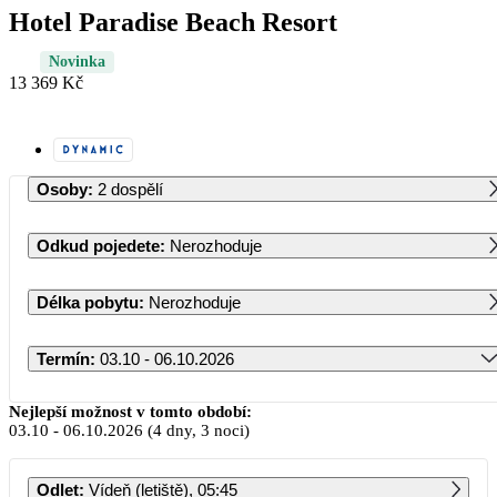
Hotel Paradise Beach Resort
Novinka
13 369 Kč
Osoby
:
2 dospělí
Odkud pojedete
:
Nerozhoduje
Délka pobytu
:
Nerozhoduje
Termín
:
03.10 - 06.10.2026
Říjen 2026
Nejlepší možnost v tomto období:
03.10
-
06.10.2026
(4 dny, 3 noci)
PO
ÚT
ST
ČT
PÁ
SO
NE
Odlet
:
Vídeň (letiště), 05:45