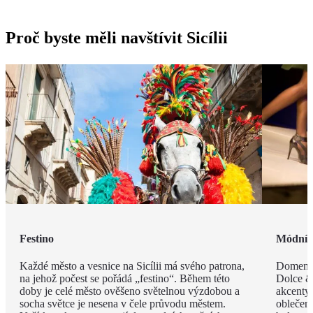
Proč byste měli navštívit Sicílii
Festino
Módní 
Každé město a vesnice na Sicílii má svého patrona,
Domenic
na jehož počest se pořádá „festino“. Během této
Dolce & 
doby je celé město ověšeno světelnou výzdobou a
akcenty 
socha světce je nesena v čele průvodu městem.
oblečen