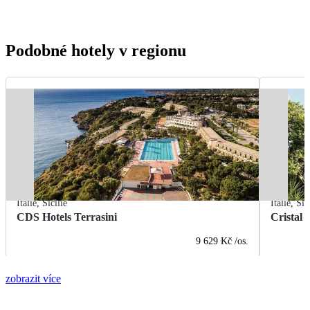
Podobné hotely v regionu
Itálie
,
Sicílie
Itálie
,
Sic
CDS Hotels Terrasini
Cristal 
9 629 Kč
/os.
zobrazit více