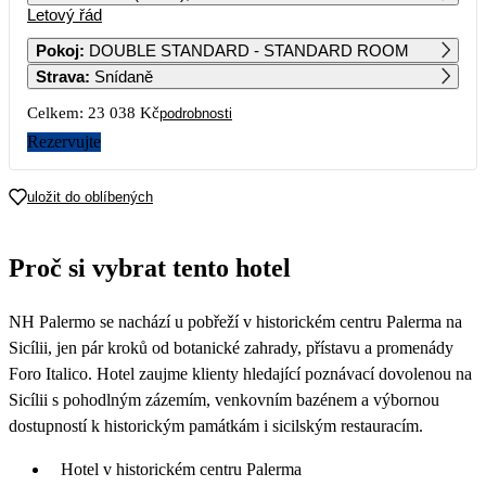
Letový řád
1
14 319
Pokoj
:
DOUBLE STANDARD - STANDARD ROOM
Strava
:
Snídaně
2
3
4
5
6
7
8
29 129
19 329
31 859
20 929
13 509
15 049
12 299
Celkem:
23 038 Kč
podrobnosti
9
10
11
12
13
14
15
Rezervujte
21 049
11 969
14 989
12 579
13 359
16 169
13 649
16
17
18
19
20
21
22
uložit do oblíbených
21 669
11 879
15 379
12 169
14 499
14 669
11 849
23
24
25
26
27
28
29
Proč si vybrat tento hotel
37 319
11 519
27 019
19 739
22 859
15 039
11 539
30
NH Palermo se nachází u pobřeží v historickém centru Palerma na
21 039
Sicílii, jen pár kroků od botanické zahrady, přístavu a promenády
Foro Italico. Hotel zaujme klienty hledající poznávací dovolenou na
Sicílii s pohodlným zázemím, venkovním bazénem a výbornou
dostupností k historickým památkám i sicilským restauracím.
Hotel v historickém centru Palerma