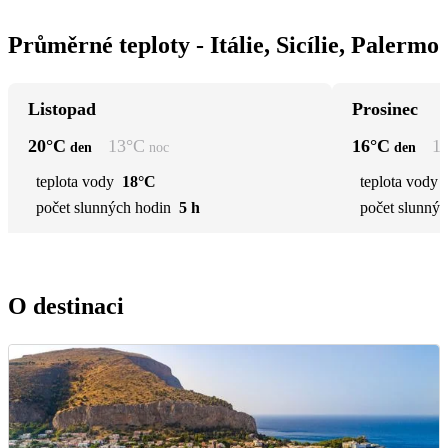
Průměrné teploty - Itálie, Sicílie, Palermo
Listopad
Prosinec
20
°C
13
°C
16
°C
1
den
noc
den
teplota vody
18°C
teplota vody
počet slunných hodin
5 h
počet slunnýc
O destinaci