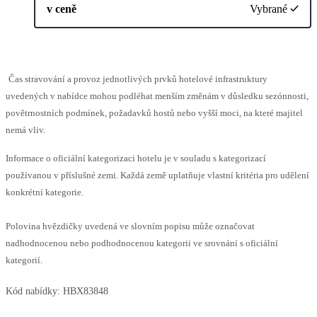
v ceně
Vybrané
Čas stravování a provoz jednotlivých prvků hotelové infrastruktury
uvedených v nabídce mohou podléhat menším změnám v důsledku sezónnosti,
povětrnostních podmínek, požadavků hostů nebo vyšší moci, na které majitel
nemá vliv.
Informace o oficiální kategorizaci hotelu je v souladu s kategorizací
používanou v příslušné zemi. Každá země uplatňuje vlastní kritéria pro udělení
konkrétní kategorie.
Polovina hvězdičky uvedená ve slovním popisu může označovat
nadhodnocenou nebo podhodnocenou kategorii ve srovnání s oficiální
kategorií.
Kód nabídky:
HBX83848