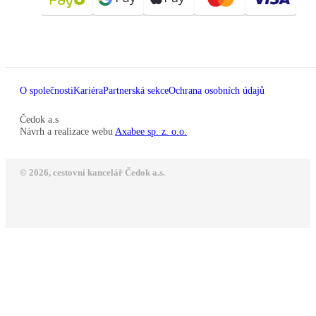
O společnosti
Kariéra
Partnerská sekce
Ochrana osobních údajů
Čedok a.s
Návrh a realizace webu
Axabee sp. z. o.o.
© 2026, cestovní kancelář Čedok a.s.