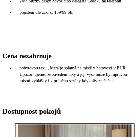
24/7 Služby česky hovořícího delegáta Čedoku na telefonu
pojištění dle zák. č. 159/99 Sb.
Cena nezahrnuje
pobytovou taxu , která je splatná na místě v hotovosti v EUR.
Upozorňujeme, že zavedení taxy a její výše může být úpravou
místní vyhlášky i v průběhu sezóny kdykoliv změněna
Dostupnost pokojů