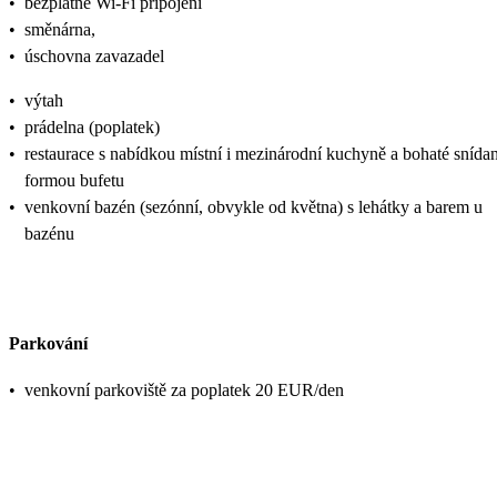
•
bezplatné Wi-Fi připojení
•
směnárna,
•
úschovna zavazadel
•
výtah
•
prádelna (poplatek)
•
restaurace s nabídkou místní i mezinárodní kuchyně a bohaté snída
formou bufetu
•
venkovní bazén (sezónní, obvykle od května) s lehátky a barem u
bazénu
Parkování
•
venkovní parkoviště za poplatek 20 EUR/den