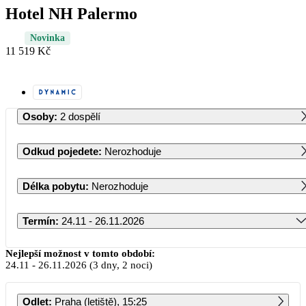
Hotel NH Palermo
Novinka
11 519 Kč
Osoby
:
2 dospělí
Odkud pojedete
:
Nerozhoduje
Délka pobytu
:
Nerozhoduje
Termín
:
24.11 - 26.11.2026
Listopad 2026
Nejlepší možnost v tomto období:
24.11
-
26.11.2026
(3 dny, 2 noci)
PO
ÚT
ST
ČT
PÁ
SO
NE
Odlet
:
Praha (letiště), 15:25