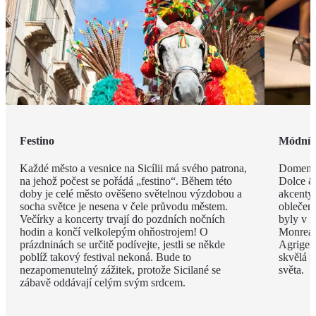
Festino
Módní 
Každé město a vesnice na Sicílii má svého patrona,
Domenic
na jehož počest se pořádá „festino“. Během této
Dolce & 
doby je celé město ověšeno světelnou výzdobou a
akcenty 
socha světce je nesena v čele průvodu městem.
oblečen
Večírky a koncerty trvají do pozdních nočních
byly v m
hodin a končí velkolepým ohňostrojem! O
Monreal
prázdninách se určitě podívejte, jestli se někde
Agrigent
poblíž takový festival nekoná. Bude to
skvělá u
nezapomenutelný zážitek, protože Sicilané se
světa.
zábavě oddávají celým svým srdcem.