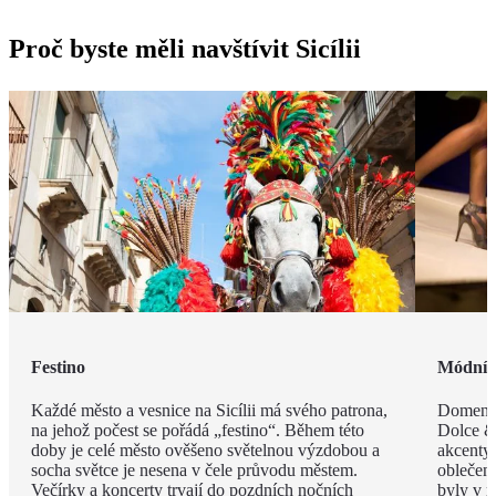
Proč byste měli navštívit Sicílii
Festino
Módní 
Každé město a vesnice na Sicílii má svého patrona,
Domenic
na jehož počest se pořádá „festino“. Během této
Dolce & 
doby je celé město ověšeno světelnou výzdobou a
akcenty 
socha světce je nesena v čele průvodu městem.
oblečen
Večírky a koncerty trvají do pozdních nočních
byly v m