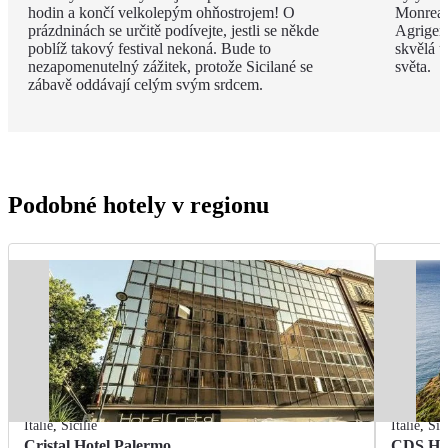
hodin a končí velkolepým ohňostrojem! O
Monreal
prázdninách se určitě podívejte, jestli se někde
Agrigent
poblíž takový festival nekoná. Bude to
skvělá u
nezapomenutelný zážitek, protože Sicilané se
světa.
zábavě oddávají celým svým srdcem.
Podobné hotely v regionu
Itálie
,
Sicílie
Itálie
,
Sic
Cristal Hotel Palermo
CDS Hot