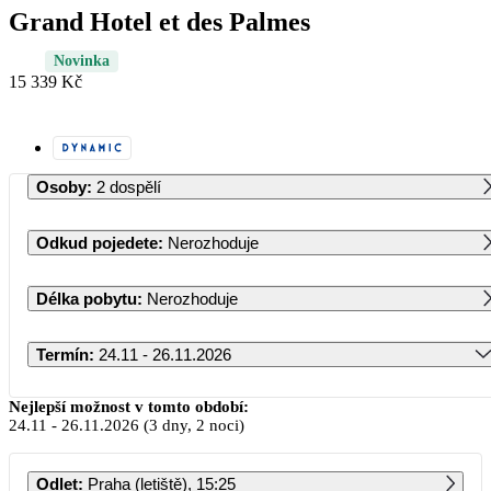
Grand Hotel et des Palmes
Novinka
15 339 Kč
Osoby
:
2 dospělí
Odkud pojedete
:
Nerozhoduje
Délka pobytu
:
Nerozhoduje
Termín
:
24.11 - 26.11.2026
Listopad 2026
Nejlepší možnost v tomto období:
24.11
-
26.11.2026
(3 dny, 2 noci)
PO
ÚT
ST
ČT
PÁ
SO
NE
Odlet
:
Praha (letiště), 15:25