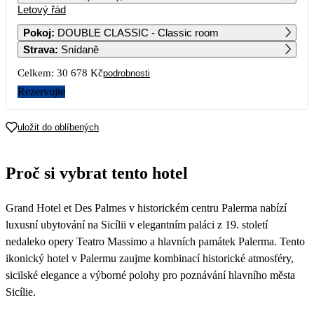
Letový řád
1
27 859
Pokoj
:
DOUBLE CLASSIC - Classic room
Strava
:
Snídaně
2
3
4
5
6
7
8
22 799
24 339
18 459
Celkem:
30 678 Kč
podrobnosti
9
10
11
12
13
14
15
Rezervujte
38 859
17 899
26 789
18 769
21 109
23 249
18 369
16
17
18
19
20
21
22
uložit do oblíbených
34 599
16 179
23 609
16 149
20 389
20 579
15 789
23
24
25
26
27
28
29
Proč si vybrat tento hotel
32 719
15 339
22 819
16 089
19 059
20 779
15 629
30
Grand Hotel et Des Palmes v historickém centru Palerma nabízí
23 049
luxusní ubytování na Sicílii v elegantním paláci z 19. století
nedaleko opery Teatro Massimo a hlavních památek Palerma. Tento
ikonický hotel v Palermu zaujme kombinací historické atmosféry,
sicilské elegance a výborné polohy pro poznávání hlavního města
Sicílie.