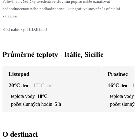
Polovina hvězdičky uvedená ve slovním popisu může označovat
nadhodnocenou nebo podhodnocenou kategorii ve srovnání s oficiální
kategorií.
Kód nabídky:
HBX81258
Průměrné teploty - Itálie, Sicílie
Listopad
Prosinec
20
°C
13
°C
16
°C
1
den
noc
den
teplota vody
18°C
teplota vody
počet slunných hodin
5 h
počet slunnýc
O destinaci