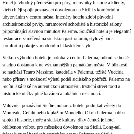
Hotel je vhodný především pro páry, milovníky historie a klienty,
kteří chtějí spojit poznávací dovolenou na Sicílii s komfortním
ubytováním v centru města. Interiéry hotelu zdobí původní
architektonické prvky, mramorové schodiště a historické salony
připomínající slavnou minulost Palerma. Součástí hotelu je elegantní
restaurace zaměřená na sicilskou gastronomii, stylový bar a
komfortní pokoje v moderním i klasickém stylu.
Velkou výhodou hotelu je poloha v centru Palerma, odkud se hosté
snadno dostanou k nejvýznamnějším památkám města. V blízkosti
se nachází Teatro Massimo, katedrála v Palermu, tržiště Vucciria
nebo přístav s možností výletů podél sicilského pobřeží. Palermo na
Sicílii láká také na autentickou atmosféru, tradiční street food a
historické uličky plné kaváren a lokálních restaurací.
Milovníci poznávání Sicílie mohou z hotelu podnikat výlety do
Monreale, Cefalù nebo k plážím Mondello. Okolí Palerma nabízí
spojení historie, moře a sicilské kultury, díky čemuž je hotel
oblíbenou volbou pro městskou dovolenou na Sicílii. Long-tail