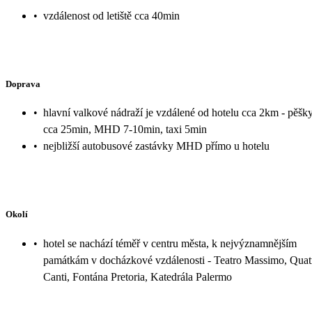
•
vzdálenost od letiště cca 40min
Doprava
•
hlavní valkové nádraží je vzdálené od hotelu cca 2km - pěšk
cca 25min, MHD 7-10min, taxi 5min
•
nejbližší autobusové zastávky MHD přímo u hotelu
Okolí
•
hotel se nachází téměř v centru města, k nejvýznamnějším
památkám v docházkové vzdálenosti - Teatro Massimo, Quat
Canti, Fontána Pretoria, Katedrála Palermo