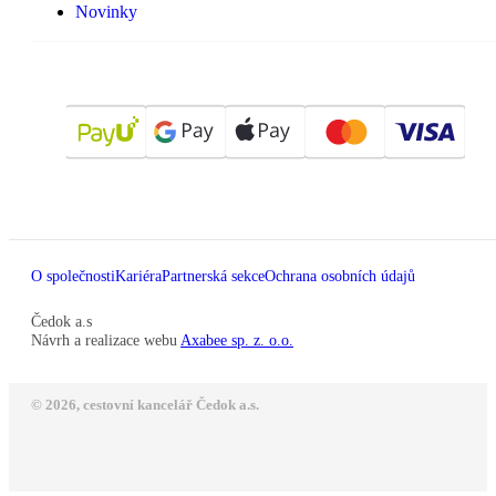
Novinky
O společnosti
Kariéra
Partnerská sekce
Ochrana osobních údajů
Čedok a.s
Návrh a realizace webu
Axabee sp. z. o.o.
© 2026, cestovní kancelář Čedok a.s.