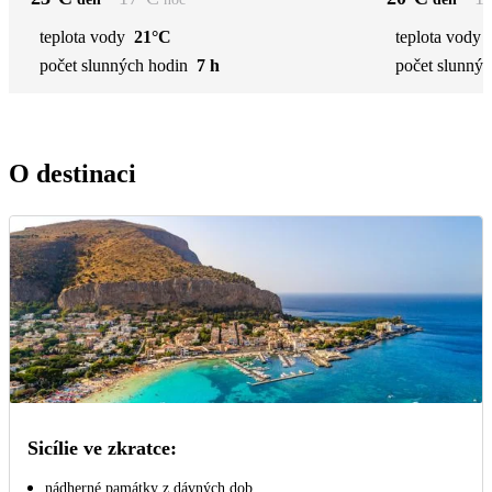
teplota vody
21°C
teplota vody
počet slunných hodin
7 h
počet slunnýc
O destinaci
Sicílie ve zkratce:
nádherné památky z dávných dob