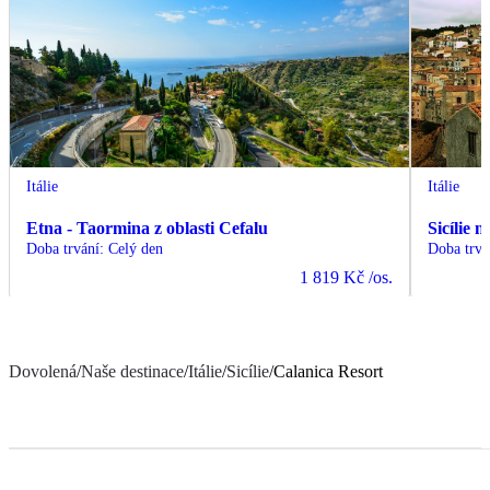
Itálie
Itálie
Etna - Taormina z oblasti Cefalu
Sicílie 
Doba trvání
:
Celý den
Doba trvá
1 819 Kč
/os.
Dovolená
/
Naše destinace
/
Itálie
/
Sicílie
/
Calanica Resort