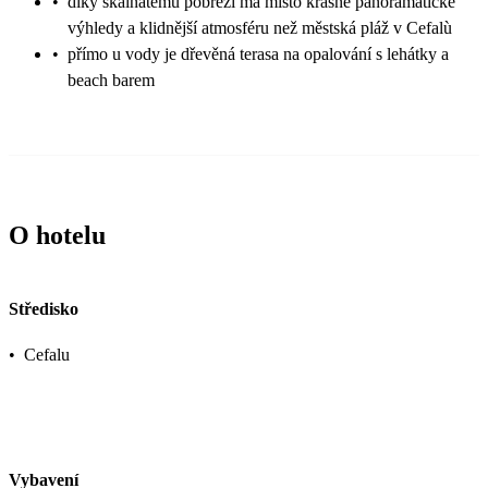
•
díky skalnatému pobřeží má místo krásné panoramatické
výhledy a klidnější atmosféru než městská pláž v Cefalù
•
přímo u vody je dřevěná terasa na opalování s lehátky a
beach barem
O hotelu
Středisko
•
Cefalu
Vybavení