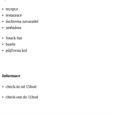
•
recepce
•
restaurace
•
úschovna zavazadel
•
směnárna
•
Snack bar
•
bazén
•
půjčovna kol
Informace
•
check-in od 15hod
•
check-out do 11hod