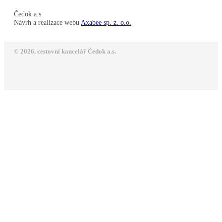
Čedok a.s
Návrh a realizace webu
Axabee sp. z. o.o.
© 2026, cestovní kancelář Čedok a.s.