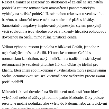
Resort Calanica je zasazený do středomořské zeleně na skalnatém
pobřeží a zaujme romantickou atmosférou i panoramatickými
výhledy na sicilské pobřeží. Hosté mohou relaxovat u venkovního
bazénu, na sluneční terase nebo na soukromé pláži s lehátky.
Samostatné bungalovy inspirované polynéským stylem poskytují
větší soukromí a jsou vhodné pro páry i klienty hledající pohodovou
dovolenou na Sicílii mimo rušná turistická centra.
Velkou výhodou resortu je poloha v blízkosti Cefalù, jednoho z
nejkrásnějších měst na Sicílii. Historické centrum Cefalù s
normanskou katedrálou, úzkými uličkami a tradičními sicilskými
restauracemi je vzdálené přibližně 1,5 km. Oblast je ideální pro
klienty, kteří chtějí spojit koupání v Tyrhénském moři s poznáváním
Sicílie, ochutnávkou sicilské kuchyně nebo večerními procházkami
podél pobřeží.
Milovníci aktivní dovolené na Sicílii ocení možnosti šnorchlování,
výletů lodí nebo návštěvy přírodního parku Madonie. Díky poloze
resortu je možné podnikat také výlety do Palerma nebo za typickými