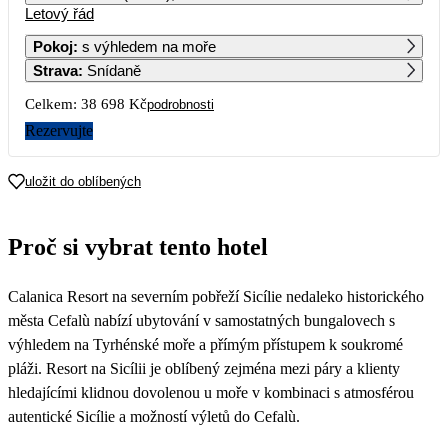
Letový řád
1
2
3
4
Pokoj
:
s výhledem na moře
Strava
:
Snídaně
5
6
7
8
9
10
11
Celkem:
38 698 Kč
podrobnosti
12
13
14
15
16
17
18
Rezervujte
19
20
21
22
23
24
25
uložit do oblíbených
19 349
26
27
28
29
30
31
Proč si vybrat tento hotel
25 479
25 039
26 479
23 469
Calanica Resort na severním pobřeží Sicílie nedaleko historického
města Cefalù nabízí ubytování v samostatných bungalovech s
výhledem na Tyrhénské moře a přímým přístupem k soukromé
pláži. Resort na Sicílii je oblíbený zejména mezi páry a klienty
hledajícími klidnou dovolenou u moře v kombinaci s atmosférou
autentické Sicílie a možností výletů do Cefalù.