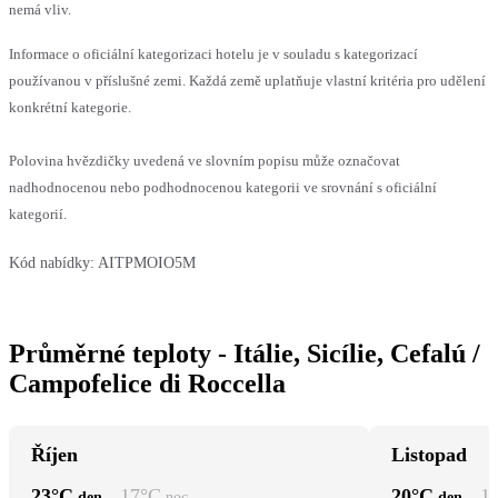
nemá vliv.
Informace o oficiální kategorizaci hotelu je v souladu s kategorizací
používanou v příslušné zemi. Každá země uplatňuje vlastní kritéria pro udělení
konkrétní kategorie.
Polovina hvězdičky uvedená ve slovním popisu může označovat
nadhodnocenou nebo podhodnocenou kategorii ve srovnání s oficiální
kategorií.
Kód nabídky:
AITPMOIO5M
Průměrné teploty - Itálie, Sicílie, Cefalú /
Campofelice di Roccella
Říjen
Listopad
23
°C
17
°C
20
°C
1
den
noc
den