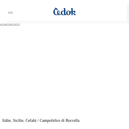
Itálie, Sicílie, Cefalú / Campofelice di Roccella