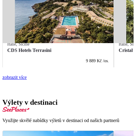
Itálie
,
Sicílie
Itálie
,
Sic
CDS Hotels Terrasini
Cristal 
9 889 Kč
/os.
zobrazit více
Výlety v destinaci
Využijte skvělé nabídky výletů v destinaci od našich partnerů