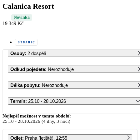
Calanica Resort
Novinka
19 349 Kč
Osoby
:
2 dospělí
Odkud pojedete
:
Nerozhoduje
Délka pobytu
:
Nerozhoduje
Termín
:
25.10 - 28.10.2026
Říjen 2026
Nejlepší možnost v tomto období:
25.10
-
28.10.2026
(4 dny, 3 noci)
PO
ÚT
ST
ČT
PÁ
SO
NE
Odlet
:
Praha (letiště), 12:55