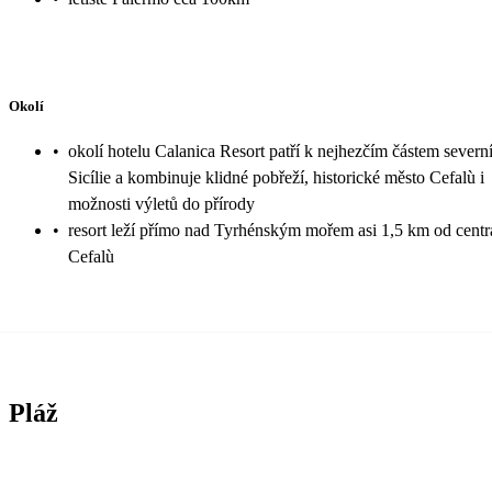
Okolí
•
okolí hotelu Calanica Resort patří k nejhezčím částem severn
Sicílie a kombinuje klidné pobřeží, historické město Cefalù i
možnosti výletů do přírody
•
resort leží přímo nad Tyrhénským mořem asi 1,5 km od centr
Cefalù
Pláž