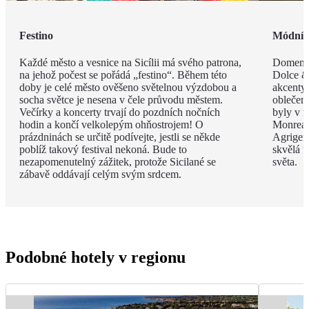
Festino
Módní 
Každé město a vesnice na Sicílii má svého patrona,
Domenic
na jehož počest se pořádá „festino“. Během této
Dolce & 
doby je celé město ověšeno světelnou výzdobou a
akcenty 
socha světce je nesena v čele průvodu městem.
oblečen
Večírky a koncerty trvají do pozdních nočních
byly v m
hodin a končí velkolepým ohňostrojem! O
Monreal
prázdninách se určitě podívejte, jestli se někde
Agrigent
poblíž takový festival nekoná. Bude to
skvělá u
nezapomenutelný zážitek, protože Sicilané se
světa.
zábavě oddávají celým svým srdcem.
Podobné hotely v regionu