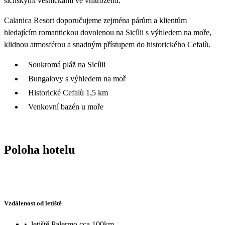
sicilskými vesničkami ve vnitrozemí.
Calanica Resort doporučujeme zejména párům a klientům
hledajícím romantickou dovolenou na Sicílii s výhledem na moře,
klidnou atmosférou a snadným přístupem do historického Cefalù.
Soukromá pláž na Sicílii
Bungalovy s výhledem na moř
Historické Cefalù 1,5 km
Venkovní bazén u moře
Poloha hotelu
Vzdálenost od letiště
•
letiště Palermo cca 100km