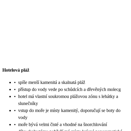
Hotelová pláž
•
spíše menší kamenitá a skalnatá pláž
•
přístup do vody vede po schůdcích a dřevěných molecg
•
hotel má vlastní soukromou plážovou zónu s lehátky a
slunečníky
•
vstup do moře je místy kamenitý, doporučují se boty do
vody
•
moře bývá velmi čisté a vhodné na šnorchlování