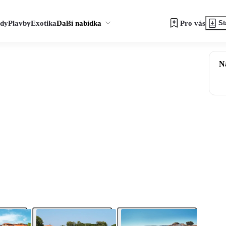
zdy
Plavby
Exotika
Další nabídka
Pro vás
St
N