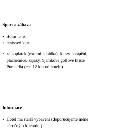
Sport a zábava
•
stolní tenis
•
tenisový kurt
•
za poplatek (externí nabídka): kurzy potápění,
plachetnice, kajaky, 9jamkové golfové hřiště
Puntaldia (cca 12 km od hotelu)
Informace
•
Hotel má starší vybavení (doporučujeme méně
náročným klientům).