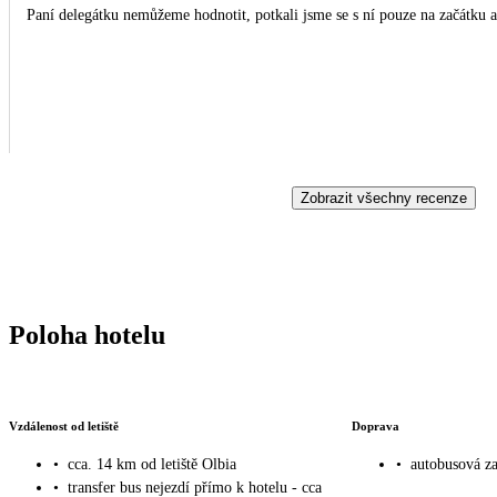
Paní delegátku nemůžeme hodnotit, potkali jsme se s ní pouze na začátku a 
Zobrazit všechny recenze
Poloha hotelu
Vzdálenost od letiště
Doprava
•
cca. 14 km od letiště Olbia
•
autobusová za
•
transfer bus nejezdí přímo k hotelu - cca