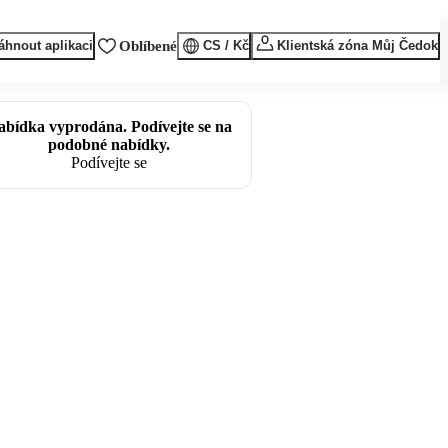
áhnout aplikaci
Oblíbené
CS / Kč
Klientská zóna Můj Čedok
abídka vyprodána. Podívejte se na
podobné nabídky.
Podívejte se