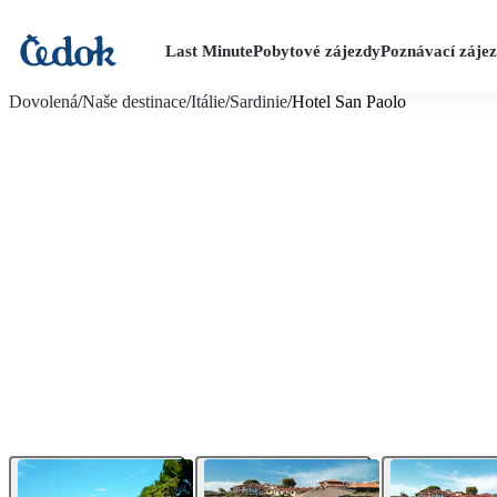
Last Minute
Pobytové zájezdy
Poznávací záje
více fotografií (10)
Dovolená
/
Naše destinace
/
Itálie
/
Sardinie
/
Hotel San Paolo