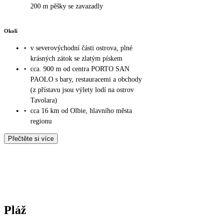
200 m pěšky se zavazadly
Okolí
•
v severovýchodní části ostrova, plné
krásných zátok se zlatým pískem
•
cca. 900 m od centra PORTO SAN
PAOLO s bary, restauracemi a obchody
(z přístavu jsou výlety lodí na ostrov
Tavolara)
•
cca 16 km od Olbie, hlavního města
regionu
Přečtěte si více
Pláž