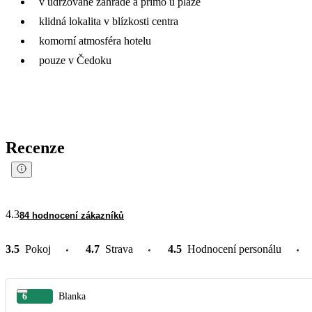
v udržované zahradě a přímo u pláže
klidná lokalita v blízkosti centra
komorní atmosféra hotelu
pouze v Čedoku
Recenze
4.3
84 hodnocení zákazníků
3.5
Pokoj
4.7
Strava
4.5
Hodnocení personálu
6
Blanka