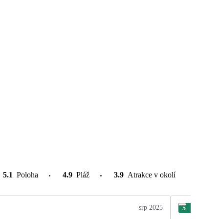
5.1
Poloha
4.9
Pláž
3.9
Atrakce v okolí
srp 2025
5
Stan