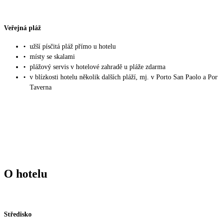
Veřejná pláž
•
užší písčitá pláž přímo u hotelu
•
místy se skalami
•
plážový servis v hotelové zahradě u pláže zdarma
•
v blízkosti hotelu několik dalších pláží, mj. v Porto San Paolo a Por
Taverna
O hotelu
Středisko