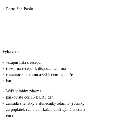
•
Porto San Paolo
Vybavení
•
vstupní hala s recepcí
•
trezor na recepci k dispozici zdarma
•
restaurace s terasou a výhledem na moře
•
bar
•
WiFi v lobby zdarma
•
parkoviště cca 15 EUR / den
•
zahrada s lehátky a slunečníky zdarma (ručníky
za poplatek cca 5 eur, každá další výměna cca 5
eur)