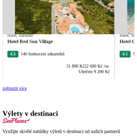
Itálie
,
Sardinie
Itálie
,
Sar
Hotel Red Sun Village
Hotel C
4.5
146 hodnocení zákazníků
4.1
98
31 890 Kč
22 690 Kč
/os.
Ušetřete
9 200 Kč
zobrazit více
Výlety v destinaci
Využijte skvělé nabídky výletů v destinaci od našich partnerů