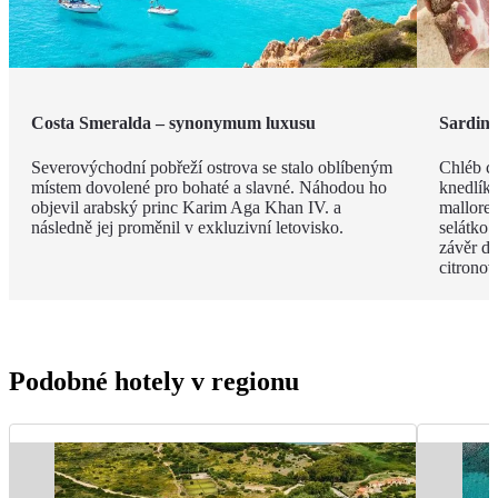
Costa Smeralda – synonymum luxusu
Sardin
Severovýchodní pobřeží ostrova se stalo oblíbeným
Chléb ca
místem dovolené pro bohaté a slavné. Náhodou ho
knedlíky
objevil arabský princ Karim Aga Khan IV. a
mallored
následně jej proměnil v exkluzivní letovisko.
selátko 
závěr de
citrono
Podobné hotely v regionu