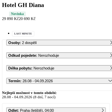
Hotel GH Diana
Novinka
29 890 Kč
20 690 Kč
LAST MINUTE
Osoby
:
2 dospělí
Odkud pojedete
:
Nerozhoduje
Délka pobytu
:
Nerozhoduje
Termín
:
28.08 - 04.09.2026
Srpen 2026
Nejlepší možnost v tomto období:
28.08
-
04.09.2026
(8 dní, 7 nocí)
PO
ÚT
ST
ČT
PÁ
SO
NE
Odlet
:
Praha (letiště), 04:00