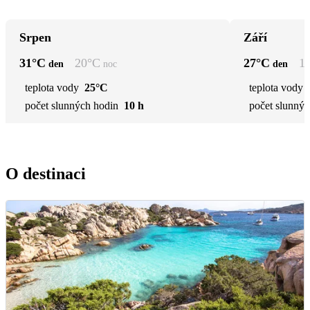
Srpen
Září
31
°C
20
°C
27
°C
1
den
noc
den
teplota vody
25°C
teplota vody
počet slunných hodin
10 h
počet slunnýc
O destinaci