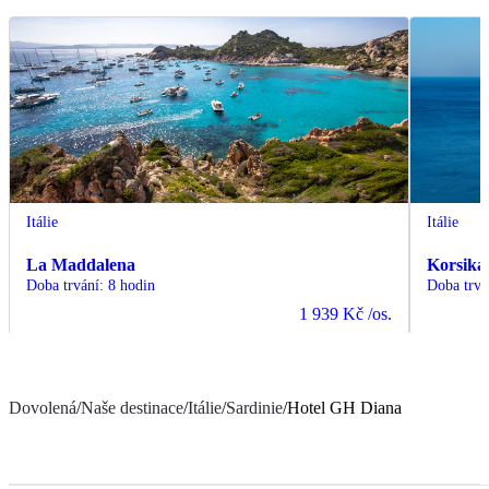
Itálie
Itálie
La Maddalena
Korsika
Doba trvání
:
8 hodin
Doba trvá
1 939 Kč
/os.
Dovolená
/
Naše destinace
/
Itálie
/
Sardinie
/
Hotel GH Diana