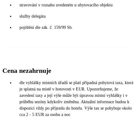
stravování v rozsahu uvedeném u ubytovacího objektu
služby delegáta
pojištění dle zák. č. 159/99 Sb.
Cena nezahrnuje
dle vyhlášky místních úřadů se platí případná pobytová taxa, která
je splatná na místě v hotovosti v EUR. Upozorňujeme, že
zavedení taxy a její výše může být úpravou místní vyhlášky i v
průběhu sezóny kdykoliv změněna. Aktuální informace budou k
dispozici vždy po příjezdu do hotelu. Výše tax se pohybuje okolo
cca 2 - 5 EUR za osobu a noc