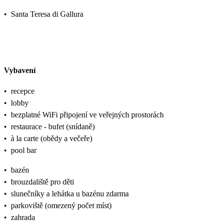
•
Santa Teresa di Gallura
Vybavení
•
recepce
•
lobby
•
bezplatné WiFi připojení ve veřejných prostorách
•
restaurace - bufet (snídaně)
•
à la carte (obědy a večeře)
•
pool bar
•
bazén
•
brouzdaliště pro děti
•
slunečníky a lehátka u bazénu zdarma
•
parkoviště (omezený počet míst)
•
zahrada