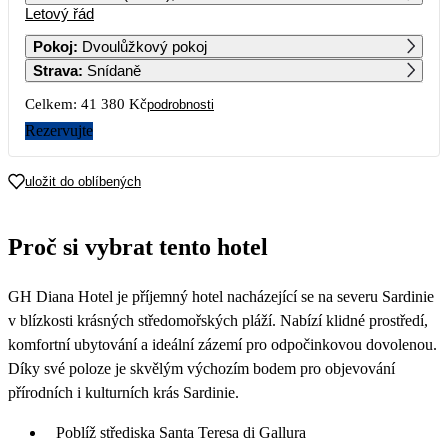
Letový řád
1
2
Pokoj
:
Dvoulůžkový pokoj
Strava
:
Snídaně
3
4
5
6
7
8
9
Celkem:
41 380 Kč
podrobnosti
10
11
12
13
14
15
16
Rezervujte
17
18
19
20
21
22
23
uložit do oblíbených
24
25
26
27
28
29
30
Proč si vybrat tento hotel
20 690
31
GH Diana Hotel je příjemný hotel nacházející se na severu Sardinie
v blízkosti krásných středomořských pláží. Nabízí klidné prostředí,
komfortní ubytování a ideální zázemí pro odpočinkovou dovolenou.
Díky své poloze je skvělým výchozím bodem pro objevování
přírodních i kulturních krás Sardinie.
Poblíž střediska Santa Teresa di Gallura