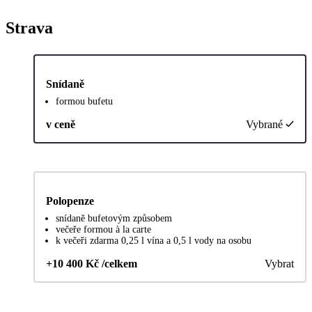
Strava
Snídaně
formou bufetu
v ceně
Vybrané
Polopenze
snídaně bufetovým způsobem
večeře formou à la carte
k večeři zdarma 0,25 l vína a 0,5 l vody na osobu
+10 400 Kč /celkem
Vybrat