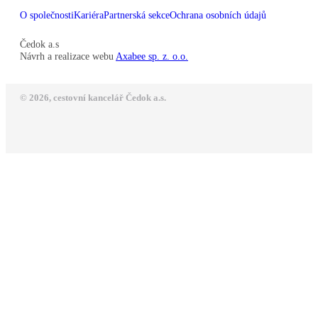
O společnosti
Kariéra
Partnerská sekce
Ochrana osobních údajů
Čedok a.s
Návrh a realizace webu
Axabee sp. z. o.o.
© 2026, cestovní kancelář Čedok a.s.