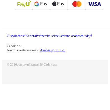
O společnosti
Kariéra
Partnerská sekce
Ochrana osobních údajů
Čedok a.s
Návrh a realizace webu
Axabee sp. z. o.o.
© 2026, cestovní kancelář Čedok a.s.