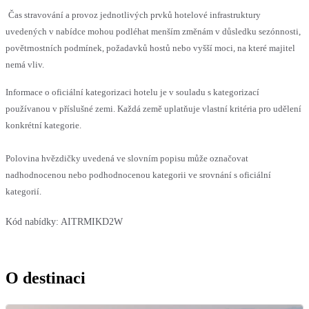
Čas stravování a provoz jednotlivých prvků hotelové infrastruktury
uvedených v nabídce mohou podléhat menším změnám v důsledku sezónnosti,
povětrnostních podmínek, požadavků hostů nebo vyšší moci, na které majitel
nemá vliv.
Informace o oficiální kategorizaci hotelu je v souladu s kategorizací
používanou v příslušné zemi. Každá země uplatňuje vlastní kritéria pro udělení
konkrétní kategorie.
Polovina hvězdičky uvedená ve slovním popisu může označovat
nadhodnocenou nebo podhodnocenou kategorii ve srovnání s oficiální
kategorií.
Kód nabídky:
AITRMIKD2W
O destinaci