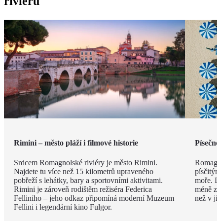
riviéru
Rimini – město pláží i filmové historie
Písečné
Srdcem Romagnolské riviéry je město Rimini.
Romagno
Najdete tu více než 15 kilometrů upraveného
písčitý
pobřeží s lehátky, bary a sportovními aktivitami.
moře. Dí
Rimini je zároveň rodištěm režiséra Federica
méně zku
Felliniho – jeho odkaz připomíná moderní Muzeum
než v ji
Fellini i legendární kino Fulgor.