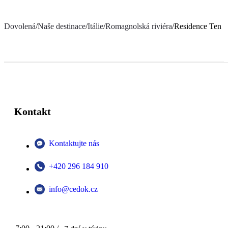
Dovolená
/
Naše destinace
/
Itálie
/
Romagnolská riviéra
/
Residence Ten S
Kontakt
Kontaktujte nás
+420 296 184 910
info@cedok.cz