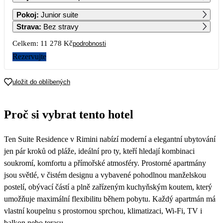
1
2
3
4
5
6
Pokoj
:
Junior suite
6 699
6 699
6 489
6 279
6 059
5 849
Strava
:
Bez stravy
7
8
9
10
11
12
13
Celkem:
11 278 Kč
podrobnosti
5 639
5 639
5 639
5 639
5 639
5 639
5 639
Rezervujte
14
15
16
17
18
19
20
5 639
5 639
5 639
uložit do oblíbených
21
22
23
24
25
26
27
Proč si vybrat tento hotel
28
29
30
Ten Suite Residence v Rimini nabízí moderní a elegantní ubytování
jen pár kroků od pláže, ideální pro ty, kteří hledají kombinaci
soukromí, komfortu a přímořské atmosféry. Prostorné apartmány
jsou světlé, v čistém designu a vybavené pohodlnou manželskou
postelí, obývací částí a plně zařízeným kuchyňským koutem, který
umožňuje maximální flexibilitu během pobytu. Každý apartmán má
vlastní koupelnu s prostornou sprchou, klimatizaci, Wi-Fi, TV i
balkon nebo terasu.