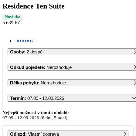
Residence Ten Suite
Novinka
5 639 Kč
Osoby
:
2 dospělí
Odkud pojedete
:
Nerozhoduje
Délka pobytu
:
Nerozhoduje
Termín
:
07.09 - 12.09.2026
Září 2026
Nejlepší možnost v tomto období:
07.09
-
12.09.2026
(6 dní, 5 nocí)
PO
ÚT
ST
ČT
PÁ
SO
NE
Odjezd
:
Vlastní doprava