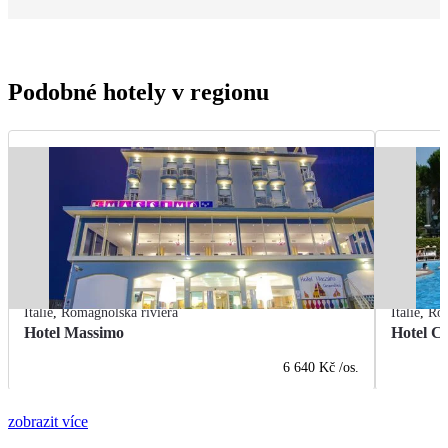
Podobné hotely v regionu
Itálie
,
Romagnolská riviéra
Itálie
,
Rom
Hotel Massimo
Hotel Ci
6 640 Kč
/os.
zobrazit více