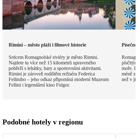
Rimini – město pláží i filmové historie
Písečné
Srdcem Romagnolské riviéry je město Rimini.
Romagno
Najdete tu více než 15 kilometrů upraveného
písčitý
pobřeží s lehátky, bary a sportovními aktivitami.
moře. Dí
Rimini je zároveň rodištěm režiséra Federica
méně zku
Felliniho – jeho odkaz připomíná moderní Muzeum
než v ji
Fellini i legendární kino Fulgor.
Podobné hotely v regionu