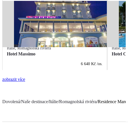
Itálie
,
Romagnolská riviéra
Itálie
,
Rom
Hotel Massimo
Hotel Ci
6 640 Kč
/os.
zobrazit více
Dovolená
/
Naše destinace
/
Itálie
/
Romagnolská riviéra
/
Residence Mare 