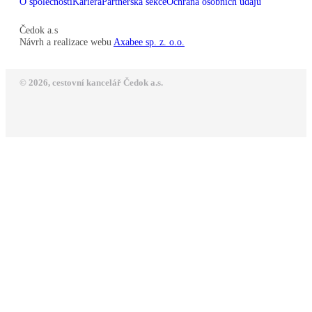
O společnosti
Kariéra
Partnerská sekce
Ochrana osobních údajů
Čedok a.s
Návrh a realizace webu
Axabee sp. z. o.o.
© 2026, cestovní kancelář Čedok a.s.