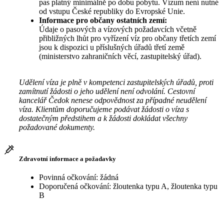
pas platný minimálně po dobu pobytu. Vízum není nutné
od vstupu České republiky do Evropské Unie.
Informace pro občany ostatních zemí:
Údaje o pasových a vízových požadavcích včetně
přibližných lhůt pro vyřízení víz pro občany třetích zemí
jsou k dispozici u příslušných úřadů třetí země
(ministerstvo zahraničních věcí, zastupitelský úřad).
Udělení víza je plně v kompetenci zastupitelských úřadů, proti
zamítnutí žádosti o jeho udělení není odvolání. Cestovní
kancelář Čedok nenese odpovědnost za případné neudělení
víza. Klientům doporučujeme podávat žádosti o víza s
dostatečným předstihem a k žádosti dokládat všechny
požadované dokumenty.
Zdravotní informace a požadavky
Povinná očkování: žádná
Doporučená očkování: žloutenka typu A, žloutenka typu
B