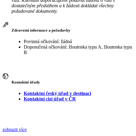
víza. Klientům doporučujeme podávat žádosti o víza s
dostatečným předstihem a k žádosti dokládat všechny
požadované dokumenty.
Zdravotní informace a požadavky
Povinná očkování: žádná
Doporučená očkování: žloutenka typu A, žloutenka typu
B
Kontaktní úřady
Kontaktní český úřad v destinaci
Kontaktní cizí úřad v ČR
zobrazit více