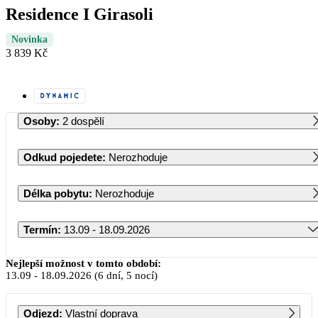
Residence I Girasoli
Novinka
3 839 Kč
Osoby
:
2 dospělí
Odkud pojedete
:
Nerozhoduje
Délka pobytu
:
Nerozhoduje
Termín
:
13.09 - 18.09.2026
Září 2026
Nejlepší možnost v tomto období:
13.09
-
18.09.2026
(6 dní, 5 nocí)
PO
ÚT
ST
ČT
PÁ
SO
NE
Odjezd
:
Vlastní doprava