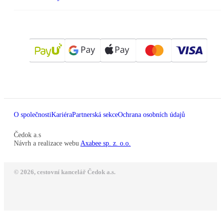
O společnosti
Kariéra
Partnerská sekce
Ochrana osobních údajů
Čedok a.s
Návrh a realizace webu
Axabee sp. z. o.o.
© 2026, cestovní kancelář Čedok a.s.