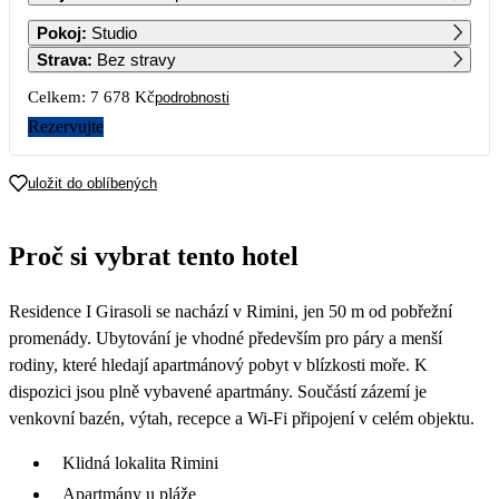
1
2
3
4
5
6
Pokoj
:
Studio
8 989
8 669
8 339
8 009
7 679
7 679
Strava
:
Bez stravy
7
8
9
10
11
12
13
Celkem:
7 678 Kč
podrobnosti
7 679
7 279
6 869
6 459
6 049
5 639
3 839
Rezervujte
14
15
16
17
18
19
20
3 839
3 839
uložit do oblíbených
21
22
23
24
25
26
27
Proč si vybrat tento hotel
28
29
30
Residence I Girasoli se nachází v Rimini, jen 50 m od pobřežní
promenády. Ubytování je vhodné především pro páry a menší
rodiny, které hledají apartmánový pobyt v blízkosti moře. K
dispozici jsou plně vybavené apartmány. Součástí zázemí je
venkovní bazén, výtah, recepce a Wi-Fi připojení v celém objektu.
Klidná lokalita Rimini
Apartmány u pláže