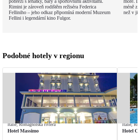
pobřeží s lehátky, bary a sportovními aktivitami.
moře. Dí
Rimini je zároveň rodištěm režiséra Federica
méně zku
Felliniho – jeho odkaz připomíná moderní Muzeum
než v ji
Fellini i legendární kino Fulgor.
Podobné hotely v regionu
Itálie
,
Romagnolská riviéra
Itálie
,
Rom
Hotel Massimo
Hotel Ci