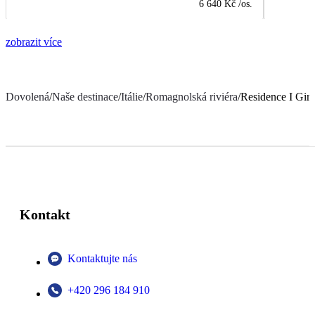
6 640 Kč
/os.
zobrazit více
Dovolená
/
Naše destinace
/
Itálie
/
Romagnolská riviéra
/
Residence I Gira
Kontakt
Kontaktujte nás
+420 296 184 910