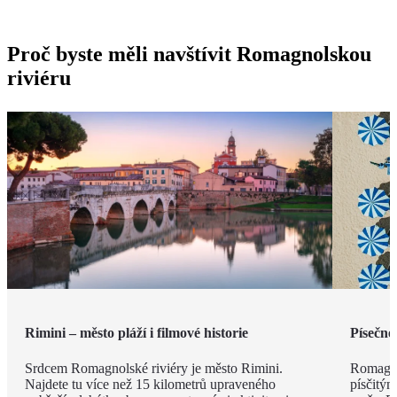
Proč byste měli navštívit Romagnolskou
riviéru
Rimini – město pláží i filmové historie
Písečné
Srdcem Romagnolské riviéry je město Rimini.
Romagno
Najdete tu více než 15 kilometrů upraveného
písčitý