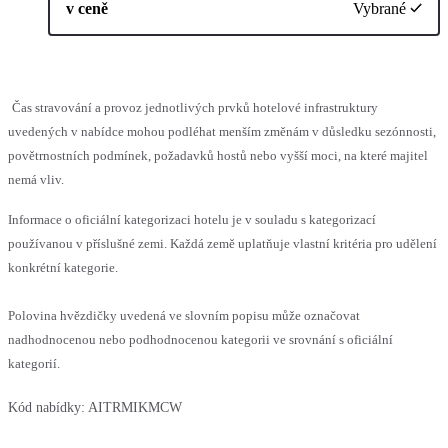
v ceně
Vybrané
Čas stravování a provoz jednotlivých prvků hotelové infrastruktury
uvedených v nabídce mohou podléhat menším změnám v důsledku sezónnosti,
povětrnostních podmínek, požadavků hostů nebo vyšší moci, na které majitel
nemá vliv.
Informace o oficiální kategorizaci hotelu je v souladu s kategorizací
používanou v příslušné zemi. Každá země uplatňuje vlastní kritéria pro udělení
konkrétní kategorie.
Polovina hvězdičky uvedená ve slovním popisu může označovat
nadhodnocenou nebo podhodnocenou kategorii ve srovnání s oficiální
kategorií.
Kód nabídky:
AITRMIKMCW