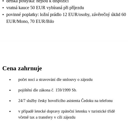
•
dětská postýlka: nejsou k dispozici
•
vratná kauce 50 EUR vybíraná při příjezdu
•
povinné poplatky: ložní prádlo 12 EUR/osoby, závěrečný úklid 60
EUR/Mono, 70 EUR/Bilo
Cena zahrnuje
počet nocí a stravování dle smlouvy o zájezdu
pojištění dle zákona č. 159/1999 Sb.
24/7 služby česky hovořícího asistenta Čedoku na telefonu
v případě letecké dopravy zpáteční letenku v turistické třídě
včetně tax a transfery v cíli zájezdu