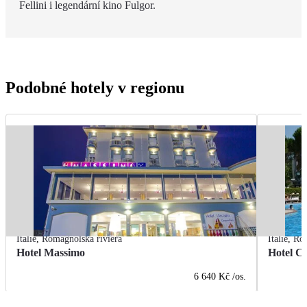
Fellini i legendární kino Fulgor.
Podobné hotely v regionu
Itálie
,
Romagnolská riviéra
Itálie
,
Rom
Hotel Massimo
Hotel Ci
6 640 Kč
/os.