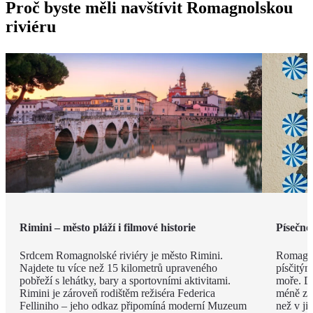
Proč byste měli navštívit Romagnolskou
riviéru
Rimini – město pláží i filmové historie
Písečné
Srdcem Romagnolské riviéry je město Rimini.
Romagno
Najdete tu více než 15 kilometrů upraveného
písčitý
pobřeží s lehátky, bary a sportovními aktivitami.
moře. Dí
Rimini je zároveň rodištěm režiséra Federica
méně zku
Felliniho – jeho odkaz připomíná moderní Muzeum
než v ji