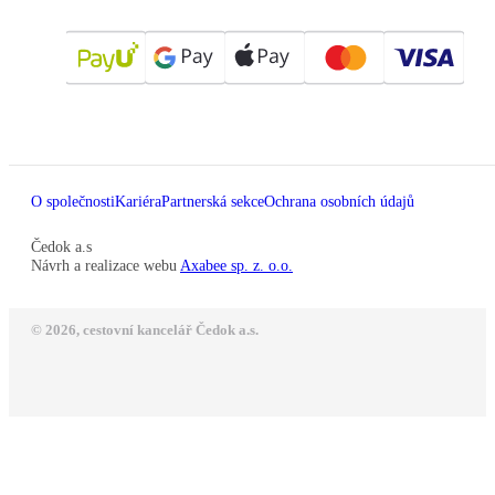
O společnosti
Kariéra
Partnerská sekce
Ochrana osobních údajů
Čedok a.s
Návrh a realizace webu
Axabee sp. z. o.o.
© 2026, cestovní kancelář Čedok a.s.