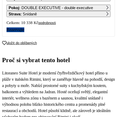
1
2
3
4
Pokoj
:
DOUBLE EXECUTIVE - double executive
5 929
5 929
6 189
Strava
:
Snídaně
5
6
7
8
9
10
11
Celkem:
10 338 Kč
podrobnosti
6 439
6 439
6 189
Rezervujte
12
13
14
15
16
17
18
7 069
5 679
5 679
5 679
uložit do oblíbených
19
20
21
22
23
24
25
5 679
5 679
5 679
Proč si vybrat tento hotel
26
27
28
29
30
31
5 679
5 169
Litoraneo Suite Hotel je moderní čtyřhvězdičkový hotel přímo u
pláže v italském Rimini, který se zaměřuje hlavně na pohodlí, design
a pobyty u moře. Nabízí prostorné suity s kuchyňským koutem,
balkonem a výhledem na Jadran. Hosté oceňují světlý, elegantní
interiér, wellness zónu s bazénem a saunou, kvalitní snídaně i
výhodnou polohu blízko historického centra a promenády plné
restaurací a obchodů. Hotel působí klidně, ale zároveň je ideálním
výchozím bodem pro objevování Rimini i okolí.