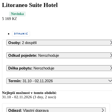
Litoraneo Suite Hotel
Novinka
5 169 Kč
Osoby
:
2 dospělí
Odkud pojedete
:
Nerozhoduje
Délka pobytu
:
Nerozhoduje
Termín
:
31.10 - 02.11.2026
Říjen 2026
Nejlepší možnost v tomto období:
31.10
-
02.11.2026
(3 dny, 2 noci)
PO
ÚT
ST
ČT
PÁ
SO
NE
Odjezd
:
Vlastní doprava