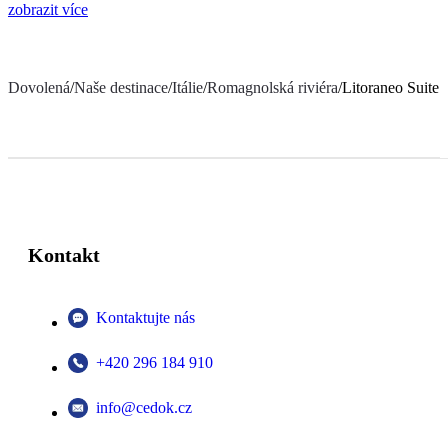
zobrazit více
Dovolená
/
Naše destinace
/
Itálie
/
Romagnolská riviéra
/
Litoraneo Suite 
Kontakt
Kontaktujte nás
+420 296 184 910
info@cedok.cz