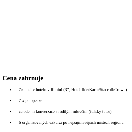
Cena zahrnuje
7× nocí v hotelu v Rimini (3*, Hotel Ilde/Karin/Staccoli/Crown)
7 x polopenze
celodenní konverzace s rodilým mluvčím (italský tutor)
6 organizovaných exkurzí po nejzajímavějších místech regionu