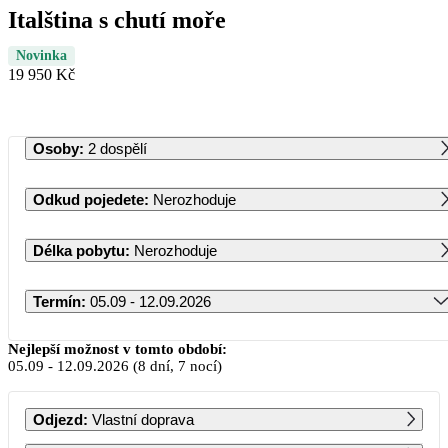
Italština s chutí moře
Novinka
19 950 Kč
Osoby
:
2 dospělí
Odkud pojedete
:
Nerozhoduje
Délka pobytu
:
Nerozhoduje
Termín
:
05.09 - 12.09.2026
Září 2026
Nejlepší možnost v tomto období:
05.09
-
12.09.2026
(8 dní, 7 nocí)
PO
ÚT
ST
ČT
PÁ
SO
NE
Odjezd
:
Vlastní doprava
1
2
3
4
5
6