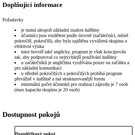
Doplňující informace
Požadavky
je nutná alespoň základní znalost italštiny
účastníci jsou rozděleni podle úrovně (začátečníci, mírně
pokročilí, pokročilí), aby byla zajištěna vyvážená skupina a
efektivní výuka
tutor hovoří také anglicky, program je však koncipován
tak, aby podporoval co nejrychlejší používání italštiny
u začátečníků je angličtina využívána pouze na začátku a
pro základní komunikaci
u středně pokročilých a pokročilých probíhá program
převážně v italštině a má strukturovanější formu
minimální počet účastnků pro realizaci zájezdu je 7 osob
(max kapacita skupinu je 20 osob)
Dostupnost pokojů
Dvoulůžkový pokoj