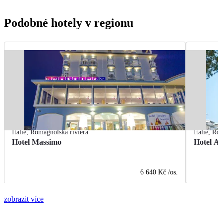
Podobné hotely v regionu
Itálie
,
Romagnolská riviéra
Itálie
,
Rom
Hotel Massimo
Hotel A
6 640 Kč
/os.
zobrazit více