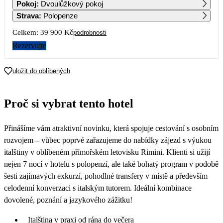
Pokoj
:
Dvoulůžkový pokoj
23 140
19 950
Strava
:
Polopenze
7
8
9
10
11
12
13
Celkem:
39 900 Kč
podrobnosti
Rezervujte
14
15
16
17
18
19
20
uložit do oblíbených
21
22
23
24
25
26
27
19 950
Proč si vybrat tento hotel
28
29
30
Přinášíme vám atraktivní novinku, která spojuje cestování s osobním
rozvojem – vůbec poprvé zařazujeme do nabídky zájezd s výukou
italštiny v oblíbeném přímořském letovisku Rimini. Klienti si užijí
nejen 7 nocí v hotelu s polopenzí, ale také bohatý program v podobě
šesti zajímavých exkurzí, pohodlné transfery v místě a především
celodenní konverzaci s italským tutorem. Ideální kombinace
dovolené, poznání a jazykového zážitku!
Italština v praxi od rána do večera