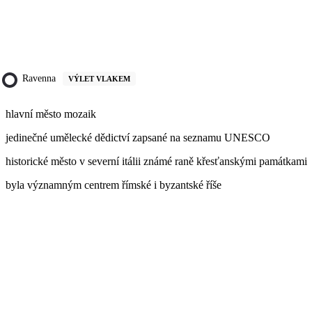
Ravenna
VÝLET VLAKEM
hlavní město mozaik
jedinečné umělecké dědictví zapsané na seznamu UNESCO
historické město v severní itálii známé raně křesťanskými památkami
byla významným centrem římské i byzantské říše