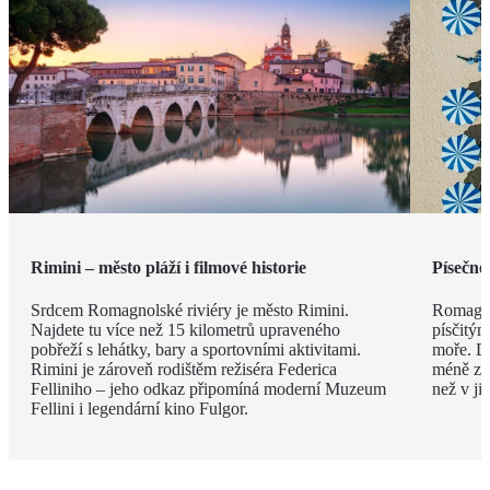
Rimini – město pláží i filmové historie
Písečné
Srdcem Romagnolské riviéry je město Rimini.
Romagno
Najdete tu více než 15 kilometrů upraveného
písčitý
pobřeží s lehátky, bary a sportovními aktivitami.
moře. Dí
Rimini je zároveň rodištěm režiséra Federica
méně zku
Felliniho – jeho odkaz připomíná moderní Muzeum
než v ji
Fellini i legendární kino Fulgor.