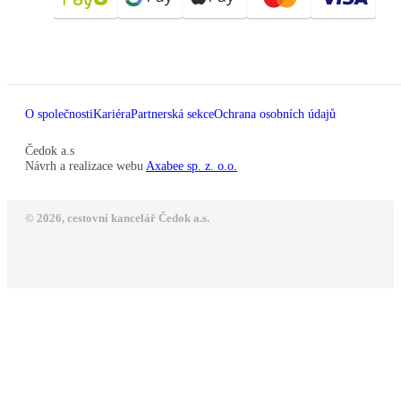
O společnosti
Kariéra
Partnerská sekce
Ochrana osobních údajů
Čedok a.s
Návrh a realizace webu
Axabee sp. z. o.o.
© 2026, cestovní kancelář Čedok a.s.