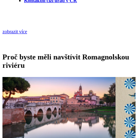
Kontaktní cizí úřad v ČR
zobrazit více
Proč byste měli navštívit Romagnolskou
riviéru