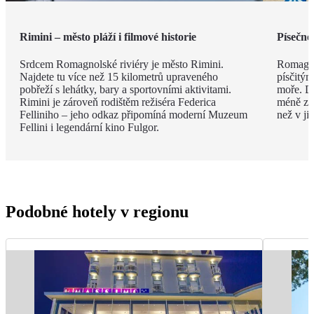
Rimini – město pláží i filmové historie
Písečné
Srdcem Romagnolské riviéry je město Rimini.
Romagno
Najdete tu více než 15 kilometrů upraveného
písčitý
pobřeží s lehátky, bary a sportovními aktivitami.
moře. Dí
Rimini je zároveň rodištěm režiséra Federica
méně zku
Felliniho – jeho odkaz připomíná moderní Muzeum
než v ji
Fellini i legendární kino Fulgor.
Podobné hotely v regionu