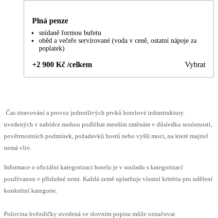
Plná penze
snídaně formou bufetu
oběd a večeře servírované (voda v ceně, ostatní nápoje za
poplatek)
+2 900 Kč /celkem
Vybrat
Čas stravování a provoz jednotlivých prvků hotelové infrastruktury
uvedených v nabídce mohou podléhat menším změnám v důsledku sezónnosti,
povětrnostních podmínek, požadavků hostů nebo vyšší moci, na které majitel
nemá vliv.
Informace o oficiální kategorizaci hotelu je v souladu s kategorizací
používanou v příslušné zemi. Každá země uplatňuje vlastní kritéria pro udělení
konkrétní kategorie.
Polovina hvězdičky uvedená ve slovním popisu může označovat