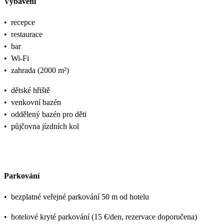
Vybavení
•
recepce
•
restaurace
•
bar
•
Wi-Fi
•
zahrada (2000 m²)
•
dětské hřiště
•
venkovní bazén
•
oddělený bazén pro děti
•
půjčovna jízdních kol
Parkování
•
bezplatné veřejné parkování 50 m od hotelu
•
hotelové kryté parkování (15 €/den, rezervace doporučena)