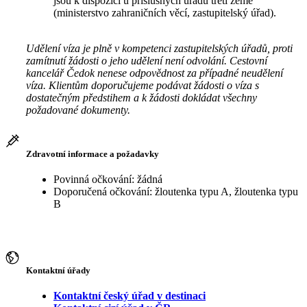
jsou k dispozici u příslušných úřadů třetí země
(ministerstvo zahraničních věcí, zastupitelský úřad).
Udělení víza je plně v kompetenci zastupitelských úřadů, proti
zamítnutí žádosti o jeho udělení není odvolání. Cestovní
kancelář Čedok nenese odpovědnost za případné neudělení
víza. Klientům doporučujeme podávat žádosti o víza s
dostatečným předstihem a k žádosti dokládat všechny
požadované dokumenty.
Zdravotní informace a požadavky
Povinná očkování: žádná
Doporučená očkování: žloutenka typu A, žloutenka typu
B
Kontaktní úřady
Kontaktní český úřad v destinaci