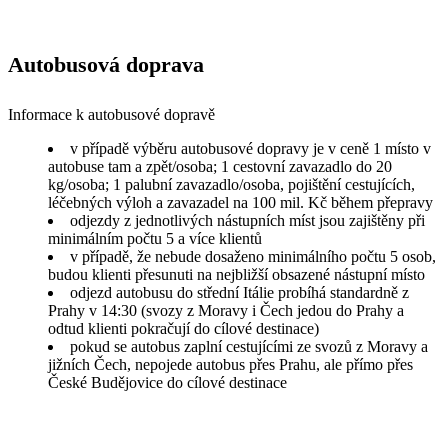
Autobusová doprava
Informace k autobusové dopravě
v případě výběru autobusové dopravy je v ceně 1 místo v
autobuse tam a zpět/osoba; 1 cestovní zavazadlo do 20
kg/osoba; 1 palubní zavazadlo/osoba, pojištění cestujících,
léčebných výloh a zavazadel na 100 mil. Kč během přepravy
odjezdy z jednotlivých nástupních míst jsou zajištěny při
minimálním počtu 5 a více klientů
v případě, že nebude dosaženo minimálního počtu 5 osob,
budou klienti přesunuti na nejbližší obsazené nástupní místo
odjezd autobusu do střední Itálie probíhá standardně z
Prahy v 14:30 (svozy z Moravy i Čech jedou do Prahy a
odtud klienti pokračují do cílové destinace)
pokud se autobus zaplní cestujícími ze svozů z Moravy a
jižních Čech, nepojede autobus přes Prahu, ale přímo přes
České Budějovice do cílové destinace