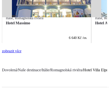
Itálie
,
Romagnolská riviéra
Itálie
,
Rom
Hotel Massimo
Hotel A
6 640 Kč
/os.
zobrazit více
Dovolená
/
Naše destinace
/
Itálie
/
Romagnolská riviéra
/
Hotel Villa Elpr