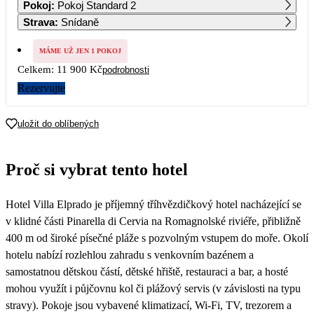
Pokoj
:
Pokoj Standard 2
5 950
Strava
:
Snídaně
7
8
9
10
11
12
13
5 950
5 950
MÁME UŽ JEN 1 POKOJ
Celkem:
11 900 Kč
podrobnosti
14
15
16
17
18
19
20
Rezervujte
21
22
23
24
25
26
27
uložit do oblíbených
28
29
30
Proč si vybrat tento hotel
Hotel Villa Elprado je příjemný tříhvězdičkový hotel nacházející se
v klidné části Pinarella di Cervia na Romagnolské riviéře, přibližně
400 m od široké písečné pláže s pozvolným vstupem do moře. Okolí
hotelu nabízí rozlehlou zahradu s venkovním bazénem a
samostatnou dětskou částí, dětské hřiště, restauraci a bar, a hosté
mohou využít i půjčovnu kol či plážový servis (v závislosti na typu
stravy). Pokoje jsou vybavené klimatizací, Wi-Fi, TV, trezorem a