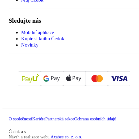
Sledujte nás
Mobilní aplikace
Kupte si knihu Čedok
Novinky
O společnosti
Kariéra
Partnerská sekce
Ochrana osobních údajů
Čedok a.s
Návrh a realizace webu
Axabee sp. z. o.o.