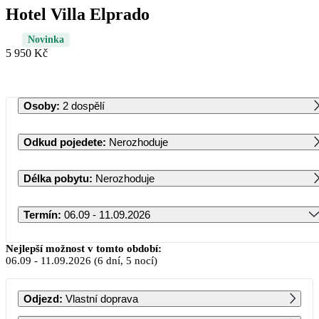
Hotel Villa Elprado
Novinka
5 950 Kč
Osoby
:
2 dospělí
Odkud pojedete
:
Nerozhoduje
Délka pobytu
:
Nerozhoduje
Termín
:
06.09 - 11.09.2026
Září 2026
Nejlepší možnost v tomto období:
06.09
-
11.09.2026
(6 dní, 5 nocí)
PO
ÚT
ST
ČT
PÁ
SO
NE
Odjezd
:
Vlastní doprava
1
2
3
4
5
6