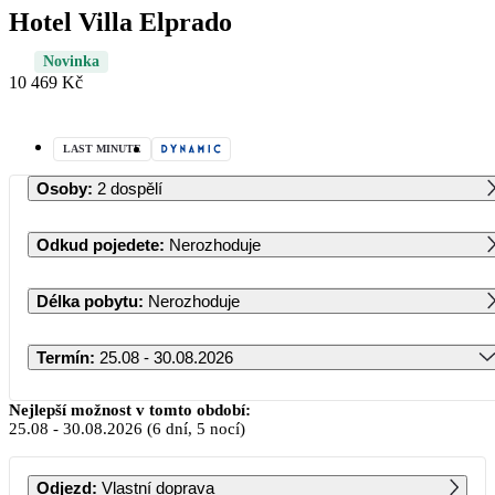
Hotel Villa Elprado
Novinka
10 469 Kč
LAST MINUTE
Osoby
:
2 dospělí
Odkud pojedete
:
Nerozhoduje
Délka pobytu
:
Nerozhoduje
Termín
:
25.08 - 30.08.2026
Srpen 2026
Nejlepší možnost v tomto období:
25.08
-
30.08.2026
(6 dní, 5 nocí)
PO
ÚT
ST
ČT
PÁ
SO
NE
Odjezd
:
Vlastní doprava