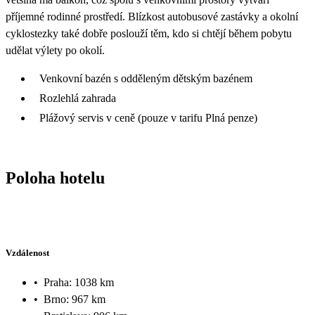
příjemné rodinné prostředí. Blízkost autobusové zastávky a okolní
cyklostezky také dobře poslouží těm, kdo si chtějí během pobytu
udělat výlety po okolí.
Venkovní bazén s odděleným dětským bazénem
Rozlehlá zahrada
Plážový servis v ceně (pouze v tarifu Plná penze)
Poloha hotelu
Vzdálenost
•
Praha: 1038 km
•
Brno: 967 km