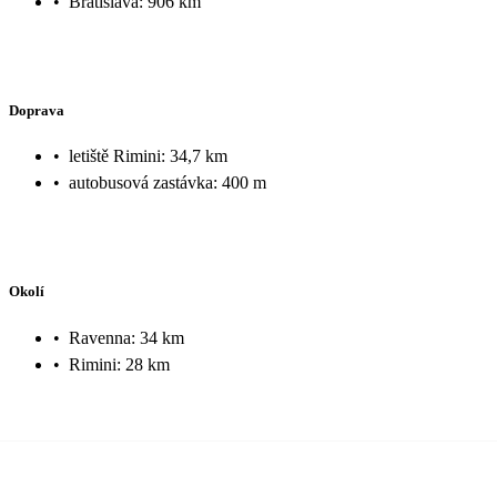
•
Bratislava: 906 km
Doprava
•
letiště Rimini: 34,7 km
•
autobusová zastávka: 400 m
Okolí
•
Ravenna: 34 km
•
Rimini: 28 km