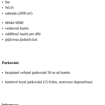
•
bar
•
Wi-Fi
•
zahrada (2000 m²)
•
dětské hřiště
•
venkovní bazén
•
oddělený bazén pro děti
•
půjčovna jízdních kol
Parkování
•
bezplatné veřejné parkování 50 m od hotelu
•
hotelové kryté parkování (15 €/den, rezervace doporučena)
Informace