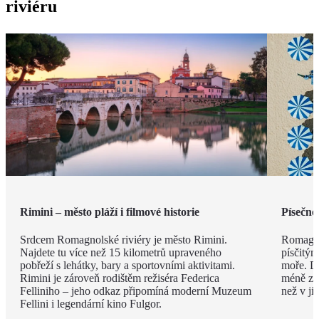
riviéru
Rimini – město pláží i filmové historie
Písečné
Srdcem Romagnolské riviéry je město Rimini.
Romagno
Najdete tu více než 15 kilometrů upraveného
písčitý
pobřeží s lehátky, bary a sportovními aktivitami.
moře. Dí
Rimini je zároveň rodištěm režiséra Federica
méně zku
Felliniho – jeho odkaz připomíná moderní Muzeum
než v ji
Fellini i legendární kino Fulgor.