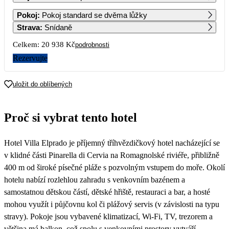
1
2
Pokoj
:
Pokoj standard se dvěma lůžky
Strava
:
Snídaně
3
4
5
6
7
8
9
Celkem:
20 938 Kč
podrobnosti
Rezervujte
10
11
12
13
14
15
16
uložit do oblíbených
17
18
19
20
21
22
23
10 879
Proč si vybrat tento hotel
24
25
26
27
28
29
30
10 879
10 469
Hotel Villa Elprado je příjemný tříhvězdičkový hotel nacházející se
31
v klidné části Pinarella di Cervia na Romagnolské riviéře, přibližně
400 m od široké písečné pláže s pozvolným vstupem do moře. Okolí
hotelu nabízí rozlehlou zahradu s venkovním bazénem a
samostatnou dětskou částí, dětské hřiště, restauraci a bar, a hosté
mohou využít i půjčovnu kol či plážový servis (v závislosti na typu
stravy). Pokoje jsou vybavené klimatizací, Wi-Fi, TV, trezorem a
většina má balkon, což spolu s venkovními prostory vytváří