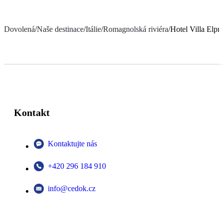
Dovolená
/
Naše destinace
/
Itálie
/
Romagnolská riviéra
/
Hotel Villa Elpr
Kontakt
Kontaktujte nás
+420 296 184 910
info@cedok.cz