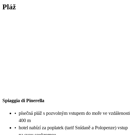
Pláž
Spiaggia di Pinerella
•
písečná pláž s pozvolným vstupem do moře ve vzdálenosti
400 m
•
hotel nabízí za poplatek (tarif Snídaně a Polopenze) vstup
na svou soukromou