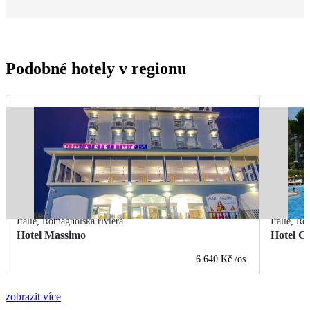
Podobné hotely v regionu
Itálie
,
Romagnolská riviéra
Itálie
,
Rom
Hotel Massimo
Hotel Ci
6 640 Kč
/os.
zobrazit více