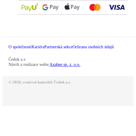
O společnosti
Kariéra
Partnerská sekce
Ochrana osobních údajů
Čedok a.s
Návrh a realizace webu
Axabee sp. z. o.o.
© 2026, cestovní kancelář Čedok a.s.