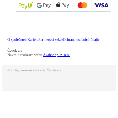
O společnosti
Kariéra
Partnerská sekce
Ochrana osobních údajů
Čedok a.s
Návrh a realizace webu
Axabee sp. z. o.o.
© 2026, cestovní kancelář Čedok a.s.