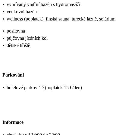
•
vyhřívaný vnitřní bazén s hydromasáží
•
venkovní bazén
•
wellness (poplatek): finská sauna, turecké lázně, solárium
•
posilovna
•
půjčovna jízdních kol
•
dětské hřiště
Parkování
•
hotelové parkoviště (poplatek 15 €/den)
Informace
•
check in: od 14:00 do 22:00