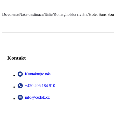
Dovolená
/
Naše destinace
/
Itálie
/
Romagnolská riviéra
/
Hotel Sans Souc
Kontakt
Kontaktujte nás
+420 296 184 910
info@cedok.cz