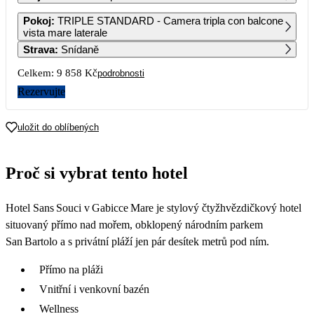
1
2
3
4
Pokoj
:
TRIPLE STANDARD - Camera tripla con balcone
6 789
6 789
6 789
6 789
vista mare laterale
Strava
:
Snídaně
5
6
7
8
9
10
11
6 789
6 789
9 039
9 039
7 679
6 329
Celkem:
9 858 Kč
podrobnosti
12
13
14
15
16
17
18
Rezervujte
4 929
5 539
6 049
5 539
5 039
19
20
21
22
23
24
25
uložit do oblíbených
5 039
5 039
5 039
5 039
5 039
26
27
28
29
30
31
Proč si vybrat tento hotel
5 039
5 039
5 039
5 039
Hotel Sans Souci v Gabicce Mare je stylový čtyžhvězdičkový hotel
situovaný přímo nad mořem, obklopený národním parkem
San Bartolo a s privátní pláží jen pár desítek metrů pod ním.
Přímo na pláži
Vnitřní i venkovní bazén
Wellness