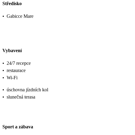
Středisko
•
Gabicce Mare
Vybavení
•
24/7 recepce
•
restaurace
•
Wi-Fi
•
úschovna jízdních kol
•
slunečná terasa
Sport a zábava