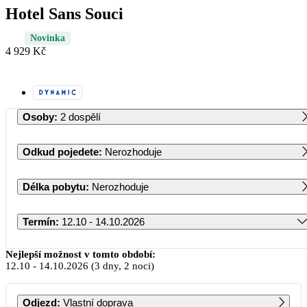
Hotel Sans Souci
Novinka
4 929 Kč
Osoby
:
2 dospělí
Odkud pojedete
:
Nerozhoduje
Délka pobytu
:
Nerozhoduje
Termín
:
12.10 - 14.10.2026
Říjen 2026
Nejlepší možnost v tomto období:
12.10
-
14.10.2026
(3 dny, 2 noci)
PO
ÚT
ST
ČT
PÁ
SO
NE
Odjezd
:
Vlastní doprava