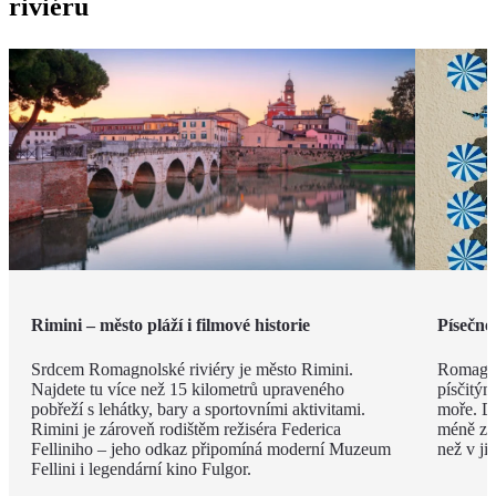
riviéru
Rimini – město pláží i filmové historie
Písečné
Srdcem Romagnolské riviéry je město Rimini.
Romagno
Najdete tu více než 15 kilometrů upraveného
písčitý
pobřeží s lehátky, bary a sportovními aktivitami.
moře. Dí
Rimini je zároveň rodištěm režiséra Federica
méně zku
Felliniho – jeho odkaz připomíná moderní Muzeum
než v ji
Fellini i legendární kino Fulgor.