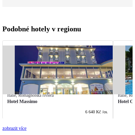
Podobné hotely v regionu
Itálie
,
Romagnolská riviéra
Itálie
,
Rom
Hotel Massimo
Hotel Ci
6 640 Kč
/os.
zobrazit více