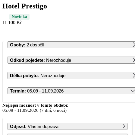
Hotel Prestigo
Novinka
11 100 Kč
Osoby
:
2 dospělí
Odkud pojedete
:
Nerozhoduje
Délka pobytu
:
Nerozhoduje
Termín
:
05.09 - 11.09.2026
Září 2026
Nejlepší možnost v tomto období:
05.09
-
11.09.2026
(7 dní, 6 nocí)
PO
ÚT
ST
ČT
PÁ
SO
NE
Odjezd
:
Vlastní doprava
1
2
3
4
5
6