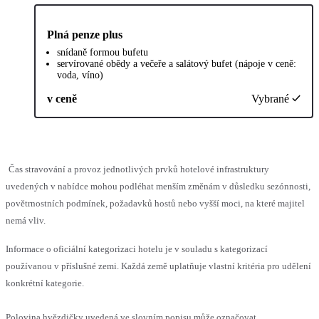
Plná penze plus
snídaně formou bufetu
servírované obědy a večeře a salátový bufet (nápoje v ceně:
voda, víno)
v ceně
Vybrané
Čas stravování a provoz jednotlivých prvků hotelové infrastruktury
uvedených v nabídce mohou podléhat menším změnám v důsledku sezónnosti,
povětrnostních podmínek, požadavků hostů nebo vyšší moci, na které majitel
nemá vliv.
Informace o oficiální kategorizaci hotelu je v souladu s kategorizací
používanou v příslušné zemi. Každá země uplatňuje vlastní kritéria pro udělení
konkrétní kategorie.
Polovina hvězdičky uvedená ve slovním popisu může označovat