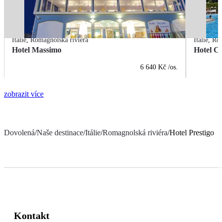
Itálie
,
Romagnolská riviéra
Itálie
,
Rom
Hotel Massimo
Hotel Ci
6 640 Kč
/os.
zobrazit více
Dovolená
/
Naše destinace
/
Itálie
/
Romagnolská riviéra
/
Hotel Prestigo
Kontakt