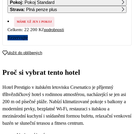
Pokoj
:
Pokoj Standard
14 400
13 575
12 750
11 925
11 100
11 100
Strava
:
Plná penze plus
7
8
9
10
11
12
13
11 100
11 100
11 100
11 100
11 100
MÁME UŽ JEN 1 POKOJ
Celkem:
22 200 Kč
podrobnosti
14
15
16
17
18
19
20
Rezervujte
21
22
23
24
25
26
27
uložit do oblíbených
28
29
30
Proč si vybrat tento hotel
Hotel Prestigio v italském letovisku Cesenatico je příjemný
tříhvězdičkový hotel s rodinnou atmosférou, nacházející se jen asi
200 m od písečné pláže. Nabízí klimatizované pokoje s balkony a
moderními prvky, bezplatné Wi-Fi, restauraci s italskou a
mezinárodní kuchyní i snídaněmi formou bufetu, relaxační venkovní
bazén se sluneční terasou a fitness centrum.