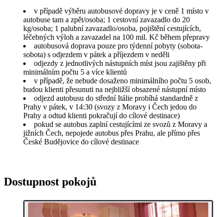
v případě výběru autobusové dopravy je v ceně 1 místo v
autobuse tam a zpět/osoba; 1 cestovní zavazadlo do 20
kg/osoba; 1 palubní zavazadlo/osoba, pojištění cestujících,
léčebných výloh a zavazadel na 100 mil. Kč během přepravy
autobusová doprava pouze pro týdenní pobyty (sobota-
sobota) s odjezdem v pátek a příjezdem v neděli
odjezdy z jednotlivých nástupních míst jsou zajištěny při
minimálním počtu 5 a více klientů
v případě, že nebude dosaženo minimálního počtu 5 osob,
budou klienti přesunuti na nejbližší obsazené nástupní místo
odjezd autobusu do střední Itálie probíhá standardně z
Prahy v pátek, v 14:30 (svozy z Moravy i Čech jedou do
Prahy a odtud klienti pokračují do cílové destinace)
pokud se autobus zaplní cestujícími ze svozů z Moravy a
jižních Čech, nepojede autobus přes Prahu, ale přímo přes
České Budějovice do cílové destinace
Dostupnost pokojů