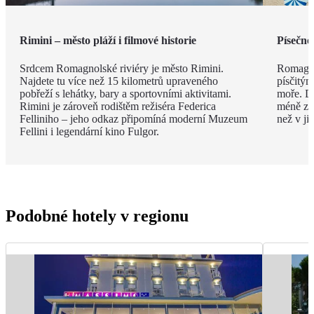
Rimini – město pláží i filmové historie
Písečné
Srdcem Romagnolské riviéry je město Rimini.
Romagno
Najdete tu více než 15 kilometrů upraveného
písčitý
pobřeží s lehátky, bary a sportovními aktivitami.
moře. Dí
Rimini je zároveň rodištěm režiséra Federica
méně zku
Felliniho – jeho odkaz připomíná moderní Muzeum
než v ji
Fellini i legendární kino Fulgor.
Podobné hotely v regionu