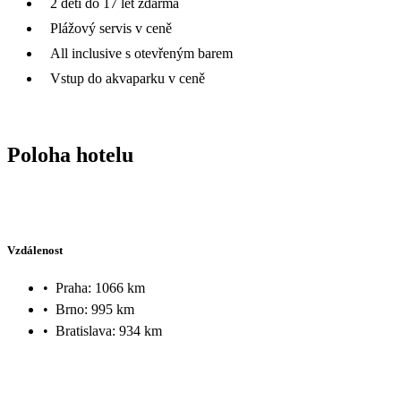
2 děti do 17 let zdarma
Plážový servis v ceně
All inclusive s otevřeným barem
Vstup do akvaparku v ceně
Poloha hotelu
Vzdálenost
•
Praha: 1066 km
•
Brno: 995 km
•
Bratislava: 934 km