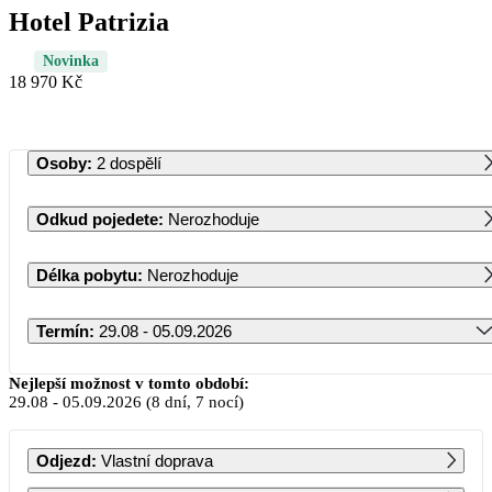
Hotel Patrizia
Novinka
18 970 Kč
Osoby
:
2 dospělí
Odkud pojedete
:
Nerozhoduje
Délka pobytu
:
Nerozhoduje
Termín
:
29.08 - 05.09.2026
Srpen 2026
Nejlepší možnost v tomto období:
29.08
-
05.09.2026
(8 dní, 7 nocí)
PO
ÚT
ST
ČT
PÁ
SO
NE
Odjezd
:
Vlastní doprava
1
2