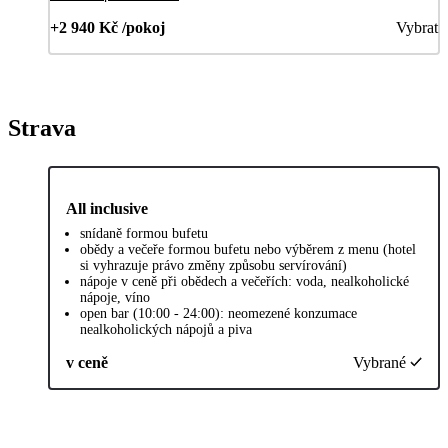
+2 940 Kč /pokoj
Vybrat
Strava
All inclusive
snídaně formou bufetu
obědy a večeře formou bufetu nebo výběrem z menu (hotel
si vyhrazuje právo změny způsobu servírování)
nápoje v ceně při obědech a večeřích: voda, nealkoholické
nápoje, víno
open bar (10:00 - 24:00): neomezené konzumace
nealkoholických nápojů a piva
v ceně
Vybrané