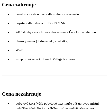
Cena zahrnuje
počet nocí a stravování dle smlouvy o zájezdu
pojištění dle zákona č. 159/1999 Sb.
24/7 služby česky hovořícího asistenta Čedoku na telefonu
plážový servis (1 slunečník, 2 lehátka)
Wi-Fi
vstup do akvaparku Beach Village Riccione
Cena nezahrnuje
pobytová taxa (výše pobytové taxy může být úpravou místní
vyhlášky kdykoliv i v průběhu sezóny změněna/zaveden)