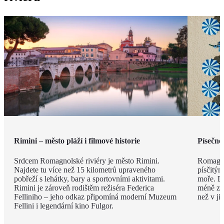
Rimini – město pláží i filmové historie
Písečné
Srdcem Romagnolské riviéry je město Rimini.
Romagno
Najdete tu více než 15 kilometrů upraveného
písčitý
pobřeží s lehátky, bary a sportovními aktivitami.
moře. Dí
Rimini je zároveň rodištěm režiséra Federica
méně zku
Felliniho – jeho odkaz připomíná moderní Muzeum
než v ji
Fellini i legendární kino Fulgor.