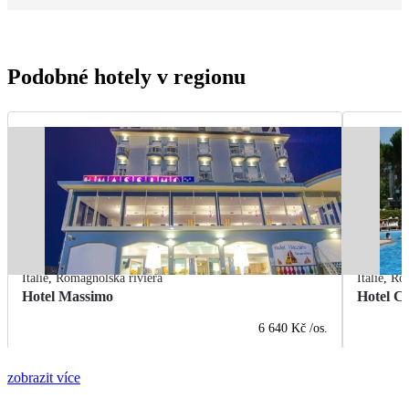
Podobné hotely v regionu
Itálie
,
Romagnolská riviéra
Itálie
,
Rom
Hotel Massimo
Hotel Ci
6 640 Kč
/os.
zobrazit více