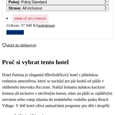
Pokoj
:
Pokoj Standard
Strava
:
All inclusive
3
4
5
6
7
8
9
MÁME UŽ JEN 2 POKOJE
Celkem:
37 940 Kč
podrobnosti
10
11
12
13
14
15
16
Rezervujte
17
18
19
20
21
22
23
uložit do oblíbených
24
25
26
27
28
29
30
22 160
18 970
Proč si vybrat tento hotel
31
Hotel Patrizia je elegantní tříhvězdičkový hotel s přátelskou
rodinnou atmosférou, který se nachází jen pár kroků od pláže v
oblíbeném letovisku Riccione. Nabízí bohatou italskou kuchyni
formou all inclusive s otevřeným barem, relax na pláži se zajištěným
servisem nebo vstup zdarma do nedalekého vodního parku Beach
Village. V létě hotel ožívá animačními programy pro děti i dospělé.