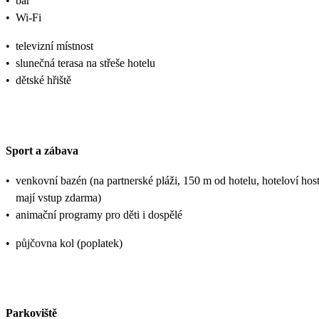
•
bar
•
Wi-Fi
•
televizní místnost
•
slunečná terasa na střeše hotelu
•
dětské hřiště
Sport a zábava
•
venkovní bazén (na partnerské pláži, 150 m od hotelu, hoteloví hos
mají vstup zdarma)
•
animační programy pro děti i dospělé
•
půjčovna kol (poplatek)
Parkoviště