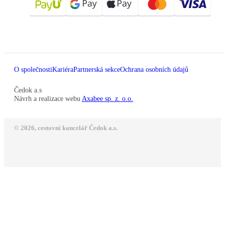
O společnosti
Kariéra
Partnerská sekce
Ochrana osobních údajů
Čedok a.s
Návrh a realizace webu
Axabee sp. z. o.o.
© 2026, cestovní kancelář Čedok a.s.